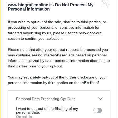
Accadde oggi
www.biografieonline.it -
Do Not Process My
Personal Information
7 agosto 1974
If you wish to opt-out of the sale, sharing to third parties, or
processing of your personal or sensitive information for
52 ANNI FA
targeted advertising by us, please use the below opt-out
Camminando su una fune, Philippe Petit compie la
section to confirm your selection.
sua celebre traversata delle Twin Towers a New
Please note that after your opt-out request is processed you
York.
may continue seeing interest-based ads based on personal
LEGGI LA BIOGRAFIA
information utilized by us or personal information disclosed to
Philippe Petit
third parties prior to your opt-out.
You may separately opt-out of the further disclosure of your
personal information by third parties on the IAB’s list of
downstream participants.
Personal Data Processing Opt Outs
This information may also be disclosed by us to third parties
on the IAB’s List of Downstream Participants that may further
I want to opt-out of the Sharing of my
disclose it to other third parties.
personal data.
Opted In