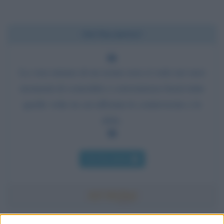
Chi l'ha detto?
La vera misura di un uomo non si vede nei suoi
momenti di comodità e convenienza bensì tutte
quelle volte in cui affronta le controversie e le
sfide.
Chi l'ha detto