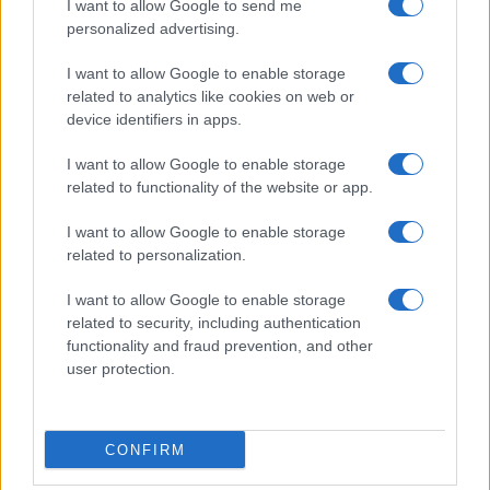
I want to allow Google to send me
personalized advertising.
I want to allow Google to enable storage
related to analytics like cookies on web or
Biografie
Approfondimenti
device identifiers in apps.
Biografie di oggi
Mappa del sito
Biografie più visitate
Ricorrenze
I want to allow Google to enable storage
Indice dei nomi
Onomastico
related to functionality of the website or app.
Foto di personaggi famosi
Che giorno era?
Categorie
Che giorno sarà?
I want to allow Google to enable storage
Temi
Cultura
related to personalization.
Servizi
I want to allow Google to enable storage
Pubblica la tua biografia
related to security, including authentication
functionality and fraud prevention, and other
Privacy Policy
user protection.
Cookie Policy
Preferenze Privacy
Contatti
CONFIRM
Biografieonline.it © 2003-2025 • Riproduzione dei testi consentita citando la fonte
Creative Commons
come da Licenza
• Nota: come Affiliato Amazon, il sito