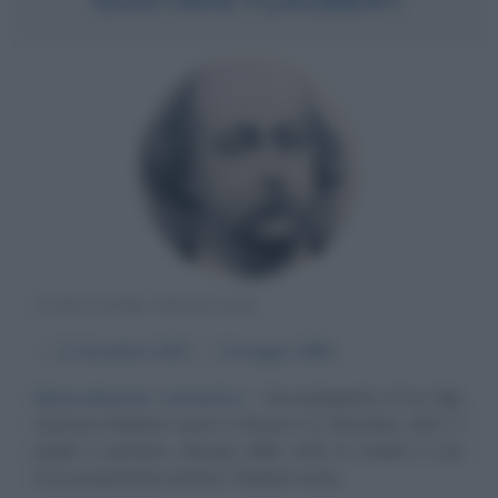
SCRITTORE FRANCESE
α
12 dicembre
1821
ω
8 maggio
1880
Naturalmente romantico
Secondogenito di tre figli,
Gustave Flaubert nasce a Rouen il 12 dicembre 1821. Il
padre è primario chirurgo della città, la madre è una
ricca proprietaria terriera. Flaubert inizia...