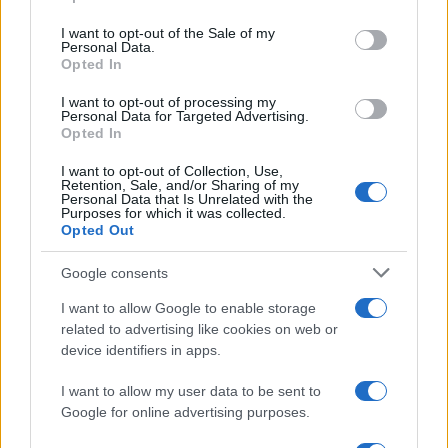
Please note that this website/app uses one or more Google
RICEVI GLI AGGIORNAMENTI
services and may gather and store information including but
I want to opt-out of the Sale of my
Personal Data.
not limited to your visit or usage behaviour. You may click to
Opted In
grant or deny consent to Google and its third-party tags to
Inserisci la tua migliore e-mail
use your data for below specified purposes in below Google
I want to opt-out of processing my
consent section.
Personal Data for Targeted Advertising.
E-mail
Opted In
OK
I want to opt-out of Collection, Use,
Retention, Sale, and/or Sharing of my
Personal Data that Is Unrelated with the
Purposes for which it was collected.
Opted Out
Google consents
I want to allow Google to enable storage
related to advertising like cookies on web or
device identifiers in apps.
I want to allow my user data to be sent to
Google for online advertising purposes.