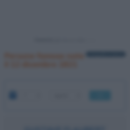
Powered by
Persone famose nate
1 biografia in elenco
il 12 dicembre 1821
OK
GUSTAVE FLAUBERT