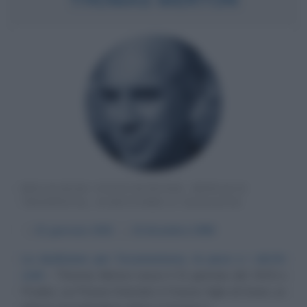
RELIGIOSO STATUNITENSE, MONACO
TRAPPISTA, SCRITTORE E SAGGISTA
α
31 gennaio
1915
ω
10 dicembre
1968
La dedizione per l'ecumenismo, la pace e i diritti
civili
Thomas Merton nasce il 31 gennaio del 1915 a
Prades, sui Pirenei Orientali, in Francia, figlio di Owen, un