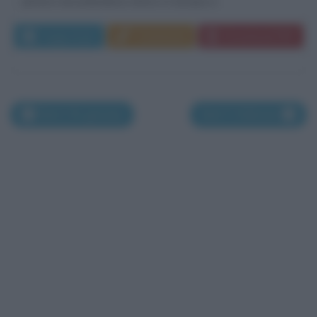
pittore neozelandese attivo in Europa e...
Leggi di più
Commenta
Download PDF
Nati il 30 gennaio
Nati l'1 febbraio