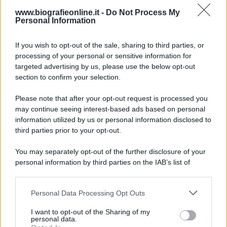
9 agosto 1945
www.biografieonline.it -
Do Not Process My
Personal Information
81 ANNI FA
If you wish to opt-out of the sale, sharing to third parties, or
Dopo l'attacco alla città giapponese di Hiroshima
processing of your personal or sensitive information for
avvenuto tre giorni prima, gli Stati Uniti sganciano
targeted advertising by us, please use the below opt-out
un'altra bomba atomica radendo al suolo la città di
section to confirm your selection.
Nagasaki.
Please note that after your opt-out request is processed you
LEGGI L'ARTICOLO
may continue seeing interest-based ads based on personal
Il bombardamento atomico di Hiroshima e
information utilized by us or personal information disclosed to
Nagasaki
third parties prior to your opt-out.
You may separately opt-out of the further disclosure of your
personal information by third parties on the IAB’s list of
downstream participants.
Personal Data Processing Opt Outs
This information may also be disclosed by us to third parties
on the IAB’s List of Downstream Participants that may further
I want to opt-out of the Sharing of my
disclose it to other third parties.
personal data.