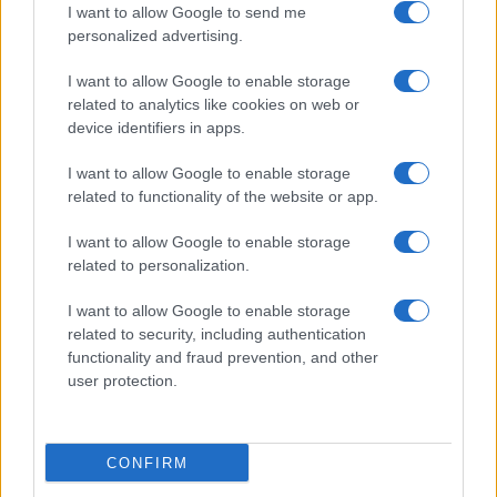
I want to allow Google to send me
personalized advertising.
I want to allow Google to enable storage
related to analytics like cookies on web or
Biografie
Approfondimenti
device identifiers in apps.
Biografie di oggi
Mappa del sito
Biografie più visitate
Ricorrenze
I want to allow Google to enable storage
Indice dei nomi
Onomastico
related to functionality of the website or app.
Foto di personaggi famosi
Che giorno era?
Categorie
Che giorno sarà?
I want to allow Google to enable storage
Temi
Cultura
related to personalization.
Servizi
I want to allow Google to enable storage
Pubblica la tua biografia
related to security, including authentication
functionality and fraud prevention, and other
Privacy Policy
user protection.
Cookie Policy
Preferenze Privacy
Contatti
CONFIRM
Biografieonline.it © 2003-2025 • Riproduzione dei testi consentita citando la fonte