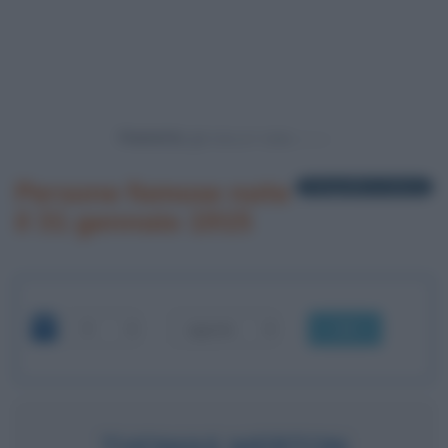
Powered by
Persone famose nate
1 biografia in elenco
il 31 gennaio 1915
OK
THOMAS MERTON