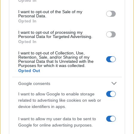
Opted In
Please note that this website/app uses one or more Google
RICEVI GLI AGGIORNAMENTI
services and may gather and store information including but
I want to opt-out of the Sale of my
Personal Data.
not limited to your visit or usage behaviour. You may click to
Opted In
grant or deny consent to Google and its third-party tags to
Inserisci la tua migliore e-mail
use your data for below specified purposes in below Google
I want to opt-out of processing my
consent section.
Personal Data for Targeted Advertising.
E-mail
Opted In
OK
I want to opt-out of Collection, Use,
Retention, Sale, and/or Sharing of my
Personal Data that Is Unrelated with the
Purposes for which it was collected.
Opted Out
Google consents
I want to allow Google to enable storage
related to advertising like cookies on web or
device identifiers in apps.
I want to allow my user data to be sent to
Google for online advertising purposes.