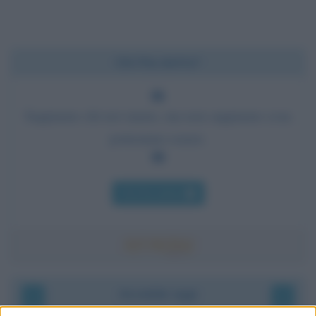
Chi l'ha detto?
Sappiamo chi noi siamo, ma non sappiamo cosa
potremmo essere.
Chi l'ha detto
Accadde oggi