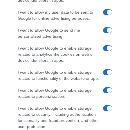
device identifiers in apps.
I want to allow my user data to be sent to
Google for online advertising purposes.
I want to allow Google to send me
personalized advertising.
I want to allow Google to enable storage
related to analytics like cookies on web or
Biografie
Approfondimenti
device identifiers in apps.
Biografie di oggi
Mappa del sito
Biografie più visitate
Ricorrenze
I want to allow Google to enable storage
Indice dei nomi
Onomastico
related to functionality of the website or app.
Foto di personaggi famosi
Che giorno era?
Categorie
Che giorno sarà?
I want to allow Google to enable storage
Temi
Cultura
related to personalization.
Servizi
I want to allow Google to enable storage
Pubblica la tua biografia
related to security, including authentication
functionality and fraud prevention, and other
Privacy Policy
user protection.
Cookie Policy