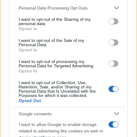
Personal Data Processing Opt Outs
This information may also be disclosed by us to third parties
on the IAB’s List of Downstream Participants that may further
I want to opt-out of the Sharing of my
disclose it to other third parties.
personal data.
Opted In
Please note that this website/app uses one or more Google
RICEVI GLI AGGIORNAMENTI
services and may gather and store information including but
I want to opt-out of the Sale of my
Personal Data.
not limited to your visit or usage behaviour. You may click to
Opted In
grant or deny consent to Google and its third-party tags to
Inserisci la tua migliore e-mail
use your data for below specified purposes in below Google
I want to opt-out of processing my
consent section.
Personal Data for Targeted Advertising.
E-mail
Opted In
OK
I want to opt-out of Collection, Use,
Retention, Sale, and/or Sharing of my
Personal Data that Is Unrelated with the
Purposes for which it was collected.
Opted Out
Google consents
I want to allow Google to enable storage
related to advertising like cookies on web or