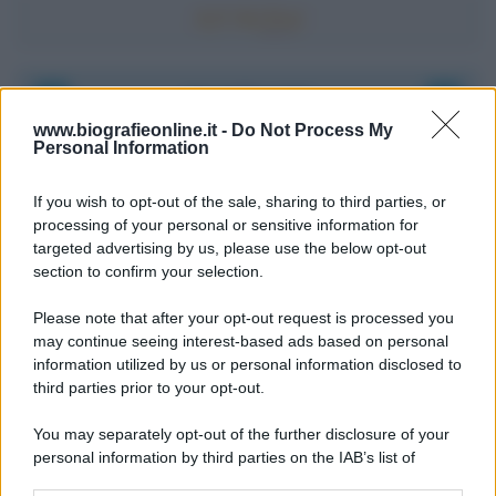
Accadde oggi
www.biografieonline.it -
Do Not Process My
Personal Information
6 agosto 1945
If you wish to opt-out of the sale, sharing to third parties, or
81 ANNI FA
processing of your personal or sensitive information for
Durante la Seconda guerra mondiale avviene uno dei
targeted advertising by us, please use the below opt-out
più tristi episodi che la storia ricordi: il
section to confirm your selection.
bombardamento atomico di Hiroshima.
Please note that after your opt-out request is processed you
LEGGI L'ARTICOLO
may continue seeing interest-based ads based on personal
Il bombardamento atomico di Hiroshima e
information utilized by us or personal information disclosed to
Nagasaki
third parties prior to your opt-out.
You may separately opt-out of the further disclosure of your
personal information by third parties on the IAB’s list of
downstream participants.