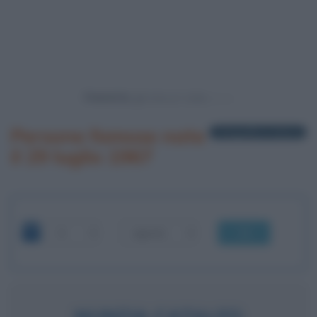
Powered by
Persone famose nate
1 biografia in elenco
il 29 luglio 1967
OK
NUNZIA CATALFO