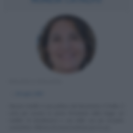
POLITICA ITALIANA
α
29 luglio
1967
Nunzia Catalfo è una politica del Movimento 5 Stelle. È
nota per essere la prima firmataria della legge sul
reddito di cittadinanza e una delle sue più accanite
sostenitrici. Afferma di essersi battuta per la sua...