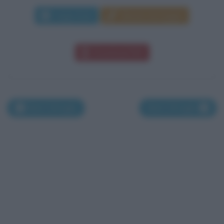
Leggi di più
Manda messaggio
Download PDF
Nati il 28 luglio
Nati il 30 luglio