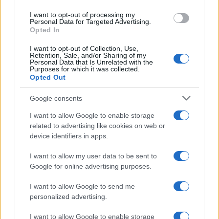
use your data for below specified purposes in below Google
Chi l'ha detto
I want to opt-out of processing my
consent section.
Personal Data for Targeted Advertising.
Opted In
I want to opt-out of Collection, Use,
Retention, Sale, and/or Sharing of my
Personal Data that Is Unrelated with the
Purposes for which it was collected.
Opted Out
Accadde oggi
Google consents
9 agosto 1945
I want to allow Google to enable storage
related to advertising like cookies on web or
81 ANNI FA
device identifiers in apps.
Dopo l'attacco alla città giapponese di Hiroshima
avvenuto tre giorni prima, gli Stati Uniti sganciano
I want to allow my user data to be sent to
Google for online advertising purposes.
un'altra bomba atomica radendo al suolo la città di
Nagasaki.
I want to allow Google to send me
personalized advertising.
LEGGI L'ARTICOLO
Il bombardamento atomico di Hiroshima e
I want to allow Google to enable storage