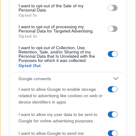
RICEVI GLI AGGIORNAMENTI
services and may gather and store information including but
I want to opt-out of the Sale of my
Personal Data.
not limited to your visit or usage behaviour. You may click to
Opted In
grant or deny consent to Google and its third-party tags to
Inserisci la tua migliore e-mail
use your data for below specified purposes in below Google
I want to opt-out of processing my
consent section.
Personal Data for Targeted Advertising.
E-mail
Opted In
OK
I want to opt-out of Collection, Use,
Retention, Sale, and/or Sharing of my
Personal Data that Is Unrelated with the
Purposes for which it was collected.
Opted Out
Google consents
I want to allow Google to enable storage
related to advertising like cookies on web or
device identifiers in apps.
I want to allow my user data to be sent to
Google for online advertising purposes.
I want to allow Google to send me