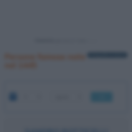
Powered by
Persone famose nate
1 biografia in elenco
nel 1445
OK
SANDRO BOTTICELLI