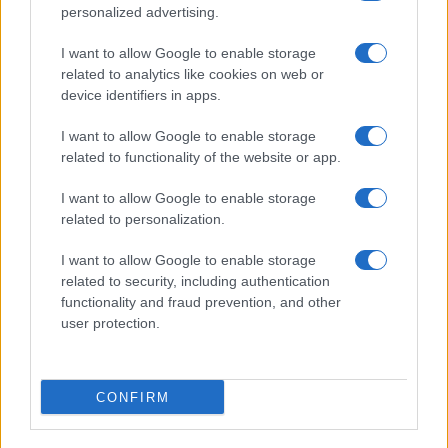
personalized advertising.
I want to allow Google to enable storage
related to analytics like cookies on web or
Biografie
Approfondimenti
device identifiers in apps.
Biografie di oggi
Mappa del sito
Biografie più visitate
Ricorrenze
I want to allow Google to enable storage
Indice dei nomi
Onomastico
related to functionality of the website or app.
Foto di personaggi famosi
Che giorno era?
Categorie
Che giorno sarà?
I want to allow Google to enable storage
Temi
Cultura
related to personalization.
Servizi
I want to allow Google to enable storage
Pubblica la tua biografia
related to security, including authentication
functionality and fraud prevention, and other
Privacy Policy
user protection.
Cookie Policy
Preferenze Privacy
Contatti
CONFIRM
Biografieonline.it © 2003-2025 • Riproduzione dei testi consentita citando la fonte
Creative Commons
come da Licenza
• Nota: come Affiliato Amazon, il sito
Pubblicità
ricava commissioni sugli acquisti idonei. •