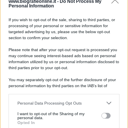
9 agosto 1945
www.biografieonline.it -
Do Not Process My
Personal Information
81 ANNI FA
If you wish to opt-out of the sale, sharing to third parties, or
Dopo l'attacco alla città giapponese di Hiroshima
processing of your personal or sensitive information for
avvenuto tre giorni prima, gli Stati Uniti sganciano
targeted advertising by us, please use the below opt-out
un'altra bomba atomica radendo al suolo la città di
section to confirm your selection.
Nagasaki.
Please note that after your opt-out request is processed you
LEGGI L'ARTICOLO
may continue seeing interest-based ads based on personal
Il bombardamento atomico di Hiroshima e
information utilized by us or personal information disclosed to
Nagasaki
third parties prior to your opt-out.
You may separately opt-out of the further disclosure of your
personal information by third parties on the IAB’s list of
downstream participants.
Personal Data Processing Opt Outs
This information may also be disclosed by us to third parties
on the IAB’s List of Downstream Participants that may further
I want to opt-out of the Sharing of my
disclose it to other third parties.
personal data.
Opted In
Please note that this website/app uses one or more Google