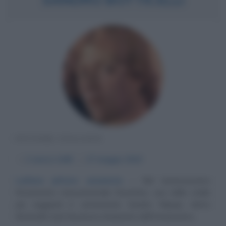
PITTORE ITALIANO
α
1 marzo
1445
ω
17 maggio
1510
Lultimo pittore umanista
Nel luminosissimo
firmamento rinascimentale fiorentino, una delle stelle
più raggianti è certamente Sandro Filipepi, detto
Botticelli, il più fascinoso interprete dell'Umanesimo...