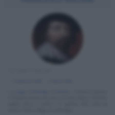
FILOSOFO INGLESE
α
22 gennaio
1561
ω
9 aprile
1626
La Legge, la Filosofia, la Scienza
Francesco Bacone
è l'italianizzazione del nome di Francis Bacon. Il filosofo
inglese nasce a Londra il 22 gennaio 1561. Inizia gli
studi al Trinity College di Cambridge;...