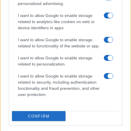
personalized advertising.
I want to allow Google to enable storage
related to analytics like cookies on web or
Biografie
Approfondimenti
device identifiers in apps.
Biografie di oggi
Mappa del sito
Biografie più visitate
Ricorrenze
I want to allow Google to enable storage
Indice dei nomi
Onomastico
related to functionality of the website or app.
Foto di personaggi famosi
Che giorno era?
Categorie
Che giorno sarà?
I want to allow Google to enable storage
Temi
Cultura
related to personalization.
Servizi
I want to allow Google to enable storage
Pubblica la tua biografia
related to security, including authentication
functionality and fraud prevention, and other
Privacy Policy
user protection.
Cookie Policy
Preferenze Privacy
Contatti
CONFIRM
Biografieonline.it © 2003-2025 • Riproduzione dei testi consentita citando la fonte
Creative Commons
come da Licenza
• Nota: come Affiliato Amazon, il sito
Pubblicità
ricava commissioni sugli acquisti idonei. •