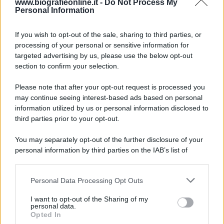
9 agosto 1945
www.biografieonline.it -
Do Not Process My
Personal Information
81 ANNI FA
If you wish to opt-out of the sale, sharing to third parties, or
Dopo l'attacco alla città giapponese di Hiroshima
processing of your personal or sensitive information for
avvenuto tre giorni prima, gli Stati Uniti sganciano
targeted advertising by us, please use the below opt-out
un'altra bomba atomica radendo al suolo la città di
section to confirm your selection.
Nagasaki.
Please note that after your opt-out request is processed you
LEGGI L'ARTICOLO
may continue seeing interest-based ads based on personal
Il bombardamento atomico di Hiroshima e
information utilized by us or personal information disclosed to
Nagasaki
third parties prior to your opt-out.
You may separately opt-out of the further disclosure of your
personal information by third parties on the IAB’s list of
downstream participants.
Personal Data Processing Opt Outs
This information may also be disclosed by us to third parties
on the IAB’s List of Downstream Participants that may further
I want to opt-out of the Sharing of my
disclose it to other third parties.
personal data.
Opted In
Please note that this website/app uses one or more Google