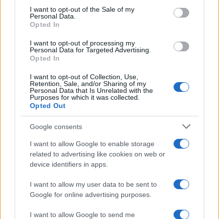
RICEVI GLI AGGIORNAMENTI
services and may gather and store information including but
I want to opt-out of the Sale of my
Personal Data.
not limited to your visit or usage behaviour. You may click to
Opted In
grant or deny consent to Google and its third-party tags to
Inserisci la tua migliore e-mail
use your data for below specified purposes in below Google
I want to opt-out of processing my
consent section.
Personal Data for Targeted Advertising.
E-mail
Opted In
OK
I want to opt-out of Collection, Use,
Retention, Sale, and/or Sharing of my
Personal Data that Is Unrelated with the
Purposes for which it was collected.
Opted Out
Google consents
I want to allow Google to enable storage
related to advertising like cookies on web or
device identifiers in apps.
I want to allow my user data to be sent to
Google for online advertising purposes.
I want to allow Google to send me