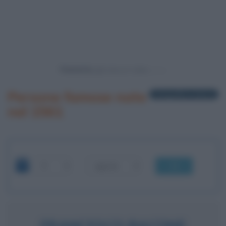
Powered by
Persone famose nate
1 biografia in elenco
nel 1561
OK
FRANCESCO BACONE