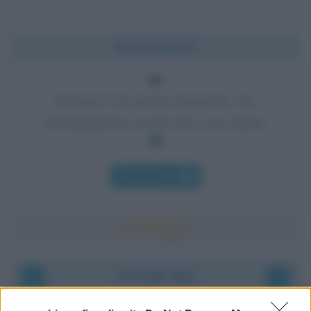
Chi l'ha detto?
Il tempo è un grande insegnante, ma
sfortunatamente uccide tutti i suoi alunni.
Chi l'ha detto
Accadde oggi