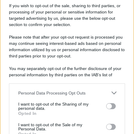
7 agosto 1974
If you wish to opt-out of the sale, sharing to third parties, or
processing of your personal or sensitive information for
52 ANNI FA
targeted advertising by us, please use the below opt-out
Camminando su una fune, Philippe Petit compie la
section to confirm your selection.
sua celebre traversata delle Twin Towers a New
Please note that after your opt-out request is processed you
York.
may continue seeing interest-based ads based on personal
LEGGI LA BIOGRAFIA
information utilized by us or personal information disclosed to
Philippe Petit
third parties prior to your opt-out.
You may separately opt-out of the further disclosure of your
personal information by third parties on the IAB’s list of
downstream participants.
Personal Data Processing Opt Outs
This information may also be disclosed by us to third parties
on the IAB’s List of Downstream Participants that may further
I want to opt-out of the Sharing of my
disclose it to other third parties.
personal data.
Opted In
Please note that this website/app uses one or more Google
RICEVI GLI AGGIORNAMENTI
services and may gather and store information including but
I want to opt-out of the Sale of my
Personal Data.
not limited to your visit or usage behaviour. You may click to