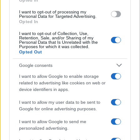
Opted In
grant or deny consent to Google and its third-party tags to
Inserisci la tua migliore e-mail
use your data for below specified purposes in below Google
I want to opt-out of processing my
consent section.
Personal Data for Targeted Advertising.
E-mail
Opted In
OK
I want to opt-out of Collection, Use,
Retention, Sale, and/or Sharing of my
Personal Data that Is Unrelated with the
Purposes for which it was collected.
Opted Out
Google consents
I want to allow Google to enable storage
related to advertising like cookies on web or
device identifiers in apps.
I want to allow my user data to be sent to
Google for online advertising purposes.
I want to allow Google to send me
personalized advertising.