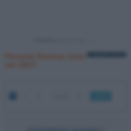
Powered by
Persone famose nate
1 biografia in elenco
nel 1827
OK
GOFFREDO MAMELI