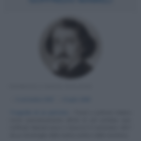
PATRIOTA E POETA ITALIANO
α
5 settembre
1827
ω
6 luglio
1849
Tragedia di un patriota
Poeta e patriota italiano
morto prematuramente all'età di soli ventidue anni,
Goffredo Mameli nasce a Genova il 5 settembre 1827
da un Ammiraglio della marina sarda e dalla marchesa...