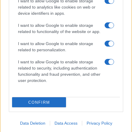
I want to allow Google to enable storage
related to analytics like cookies on web or
Biografie
Approfondimenti
device identifiers in apps.
Biografie di oggi
Mappa del sito
Biografie più visitate
Ricorrenze
I want to allow Google to enable storage
Indice dei nomi
Onomastico
related to functionality of the website or app.
Foto di personaggi famosi
Che giorno era?
Categorie
Che giorno sarà?
I want to allow Google to enable storage
Temi
Cultura
related to personalization.
Servizi
I want to allow Google to enable storage
Pubblica la tua biografia
related to security, including authentication
functionality and fraud prevention, and other
Privacy Policy
user protection.
Cookie Policy
Preferenze Privacy
Contatti
CONFIRM
Biografieonline.it © 2003-2025 • Riproduzione dei testi consentita citando la fonte
Creative Commons
come da Licenza
• Nota: come Affiliato Amazon, il sito
Pubblicità
ricava commissioni sugli acquisti idonei. •
Data Deletion
Data Access
Privacy Policy