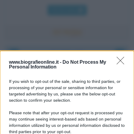
Chi l'ha detto
Accadde oggi
www.biografieonline.it -
Do Not Process My
Personal Information
8 agosto 1956
If you wish to opt-out of the sale, sharing to third parties, or
70 ANNI FA
processing of your personal or sensitive information for
Nella miniera di carbone di Marcinelle, in Belgio,
targeted advertising by us, please use the below opt-out
avviene un disastro nel quale perdono la vita
section to confirm your selection.
centinaia di lavoratori, la maggior parte dei quali
Please note that after your opt-out request is processed you
italiani.
may continue seeing interest-based ads based on personal
LEGGI L'ARTICOLO
information utilized by us or personal information disclosed to
Il disastro di Marcinelle
third parties prior to your opt-out.