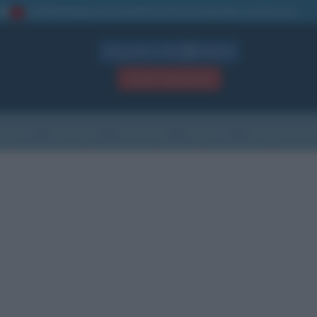
La TUA storia
: perché pubblicare la tua biografia su questo sito
1
Biografie in PDF
GRATIS
ACCEDI / REGISTRATI
Indice
Newsletter
Ricorrenze
Cultura
Che giorno sarà