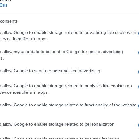
Out
USA CONTRO IL TERRORISMO
esecutivo che permette l'istituzione di tribunali militari
consents
nnessioni con gli atti terroristici realizzati o progettati
o allow Google to enable storage related to advertising like cookies on
 gli Stati Uniti.
evice identifiers in apps.
LA BIOGRAFIA
o allow my user data to be sent to Google for online advertising
rge W. Bush
s.
he giorno era?
to allow Google to send me personalized advertising.
o allow Google to enable storage related to analytics like cookies on
evice identifiers in apps.
l'anno 1994
o allow Google to enable storage related to functionality of the website
 L'INGRESSO NELL'UNIONE EUROPEA
trare nell'unione europea con un referendum.
o allow Google to enable storage related to personalization.
 L'ARTICOLO
o allow Google to enable storage related to security, including