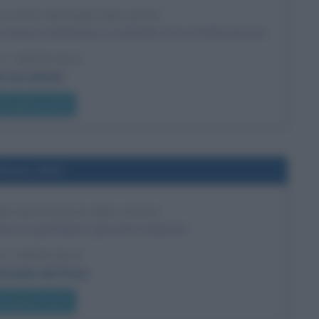
LCANO NEVADO DEL RUIZ
o Armero (Colombia), e uccidendo circa 23.000 persone.
 L'ARTICOLO
i sui vulcani
he giorno era?
l'anno 1917
MA BATTAGLIA DEL PIAVE
ave tra gli italiani e gli austro-tedeschi.
 L'ARTICOLO
ttaglia del Piave
he giorno era?