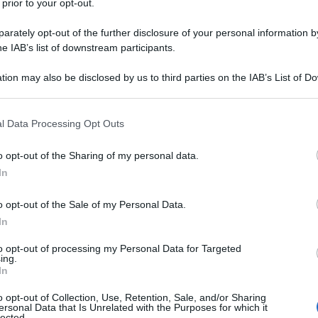
 prior to your opt-out.
ario Monti
rately opt-out of the further disclosure of your personal information by
he giorno era?
he IAB’s list of downstream participants.
tion may also be disclosed by us to third parties on the IAB’s List of 
 that may further disclose it to other third parties.
l'anno 2009
 that this website/app uses one or more Google services and may gath
l Data Processing Opt Outs
including but not limited to your visit or usage behaviour. You may click 
 to Google and its third-party tags to use your data for below specifi
 ALLA PRESENZA DI ACQUA SULLA LUNA
o opt-out of the Sharing of my personal data.
ogle consent section.
e c'è acqua in quantità elevata sulla Luna.
In
 L'ARTICOLO
o opt-out of the Sale of my Personal Data.
i sulla Luna
In
he giorno era?
to opt-out of processing my Personal Data for Targeted
ing.
In
o opt-out of Collection, Use, Retention, Sale, and/or Sharing
l'anno 2001
ersonal Data that Is Unrelated with the Purposes for which it
lected.