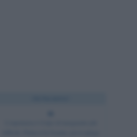
Chi l'ha detto?
L'esperienza è il tipo di insegnante più
difficile. Prima ti fa l'esame, poi ti spiega