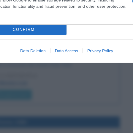
la Comunità Europea
cation functionality and fraud prevention, and other user protection.
he giorno era?
CONFIRM
l'anno 1990
Data Deletion
Data Access
Privacy Policy
A PAGINA DEL WORLD WIDE WEB
gina conosciuta del World Wide Web.
LA BIOGRAFIA
Berners-Lee
he giorno era?
l'anno 1985