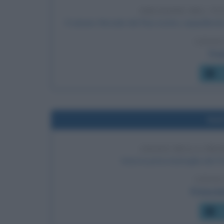
ERUZIONE DEL VU
Il vulcano Nevado del Ruiz erutta, seppellend
LEGGI
Fras
C
Nel
INIZIO DELLA PRI
Inizia la prima battaglia del Pi
LEGGI
Prima ba
C