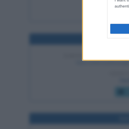
Storia del
authenti
C
Nel
SCRITTURA DELLA PRIM
Viene scritta la prima pa
LEGGI 
Tim 
C
Nel