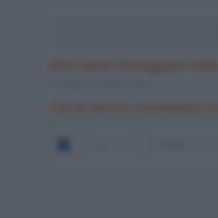
Altri santi festeggiati nell
S.
Omobono
, S.
Florido
, S.
Sina
Cerca santi e onomastici i