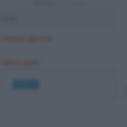
Powered by
S.
Diego
o stesso giorno
n altre date
OK