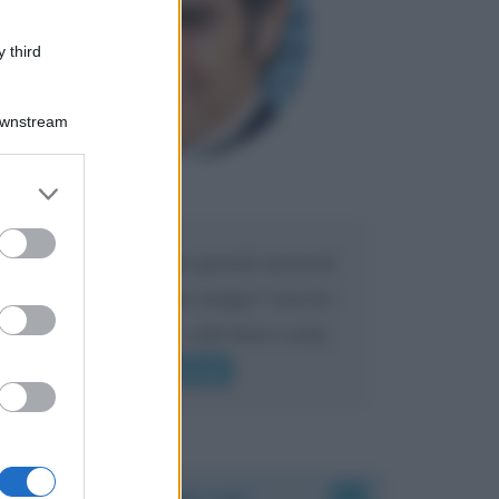
 third
Downstream
er and store
Maria
DA:
to grant or
ed purposes
Caro Liorni perché quando presenti
l'eredità urli sempre troppo? non ho
mai sentito Mike o altri bravi come
lui gridare
Leggi di più
Accadde oggi