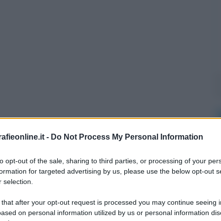
fieonline.it -
Do Not Process My Personal Information
l'anno 2011
to opt-out of the sale, sharing to third parties, or processing of your per
formation for targeted advertising by us, please use the below opt-out s
 selection.
LA FORMAZIONE DI UN NUOVO GOVERNO
are il nuovo governo della Repubblica Italiana.
 that after your opt-out request is processed you may continue seeing i
ased on personal information utilized by us or personal information dis
LA BIOGRAFIA