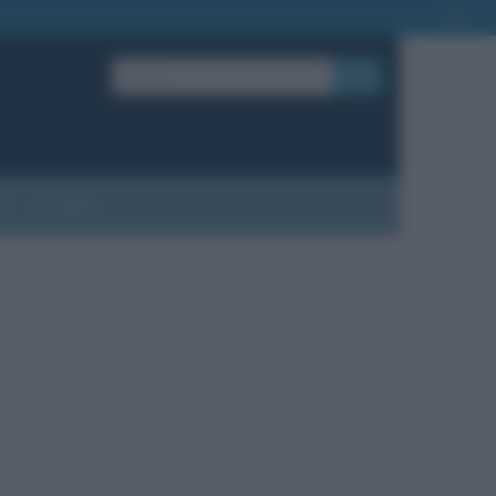
OK
?
Contatti