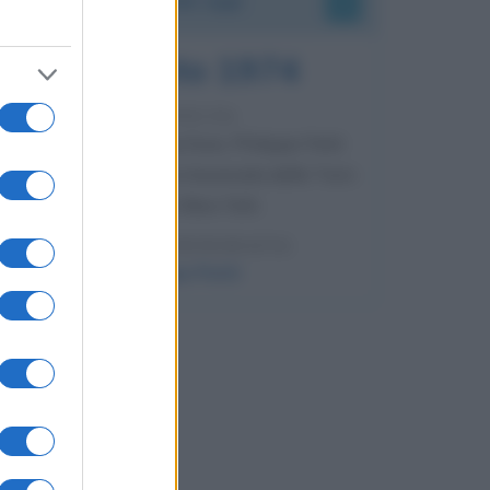
7 agosto 1974
52 ANNI FA
Camminando su una fune, Philippe Petit
compie la sua celebre traversata delle Twin
Towers a New York.
LEGGI LA BIOGRAFIA
Philippe Petit