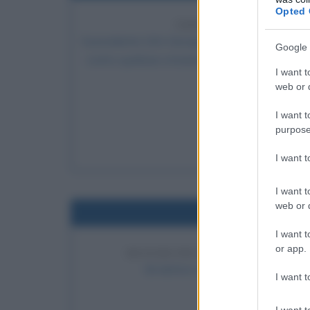
Opted 
ORDINE ESECUTIVO 
Il presidente USA George W. Bush firma un ordine 
Google 
contro qualsiasi straniero sospettato di avere co
I want t
contro
web or d
LEGGI 
I want t
Geo
purpose
C
I want 
I want t
web or d
Nel
I want t
or app.
REFERENDUM IN SVEZIA PER
Gli elettori svedesi decidono di en
I want t
LEGGI
I want t