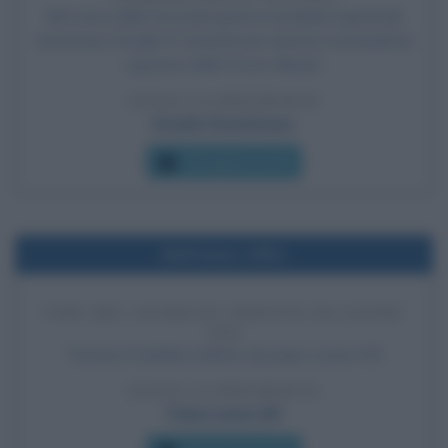
Nel corso della Seconda guerra mondiale il generale
americano Dwight D. Eisenhower diventa comandante
supremo delle Forze Alleate.
LEGGI LA BIOGRAFIA
Dwight Eisenhower
Che giorno era?
Nell'anno 1901
FINE DEL GIUBILEO INDETTO DA LEONE
XIII
Termina il Giubileo indetto da papa Leone XIII.
LEGGI LA BIOGRAFIA
Papa Leone XIII