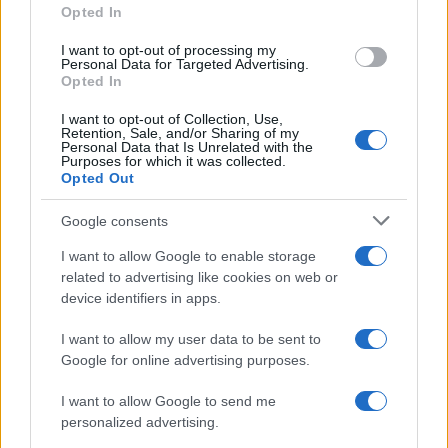
Opted In
grant or deny consent to Google and its third-party tags to
Inserisci la tua migliore e-mail
use your data for below specified purposes in below Google
I want to opt-out of processing my
consent section.
Personal Data for Targeted Advertising.
E-mail
Opted In
OK
I want to opt-out of Collection, Use,
Retention, Sale, and/or Sharing of my
Personal Data that Is Unrelated with the
Purposes for which it was collected.
Opted Out
Google consents
I want to allow Google to enable storage
related to advertising like cookies on web or
device identifiers in apps.
I want to allow my user data to be sent to
Google for online advertising purposes.
I want to allow Google to send me
personalized advertising.