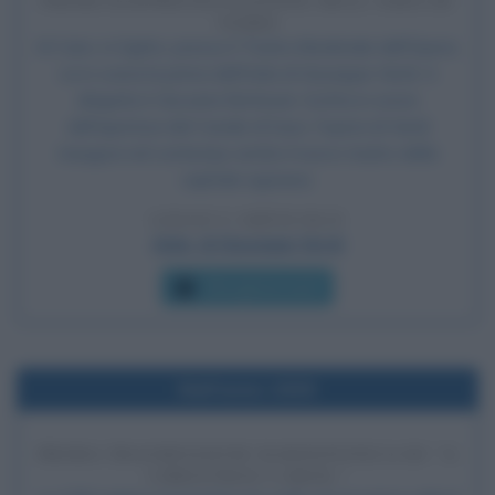
PRIMA RAPPRESENTAZIONE DELL'AIDA DI
VERDI
Al Cairo, in Egitto, presso il Teatro khediviale dell’Opera,
va in scena la prima dell'Aida di Giuseppe Verdi. A
dirigerla è Giovanni Bottesini. Scritta in onore
dell’apertura del Canale di Suez, l'opera di Verdi
inaugura nel contempo anche il nuovo teatro della
capitale egiziana.
LEGGI L'ARTICOLO
Aida, di Giuseppe Verdi
Che giorno era?
Nell'anno 1939
PRIMA TRASMISSIONE RADIOFONICA DI "A
CHRISTMAS CAROL"