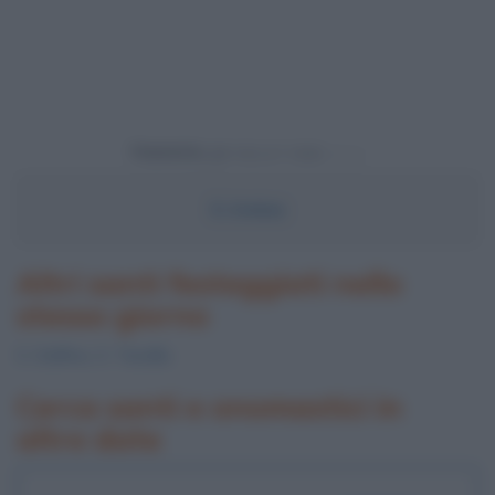
Powered by
S.
Irmina
Altri santi festeggiati nello
stesso giorno
S.
Delfino
, S.
Tarsilla
Cerca santi e onomastici in
altre date