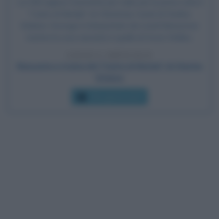
La CBS inglese trasmette per radio per la prima volta il
"Canto di Natale" (A Christmas Carol) di Charles
Dickens: Scrooge è interpretato da Lionel Barrymore
mentre la voce narrante è quella di Orson Welles.
LEGGI L'ARTICOLO
Riassunto e trama del "Canto di Natale" di Charles
Dickens
Che giorno era?