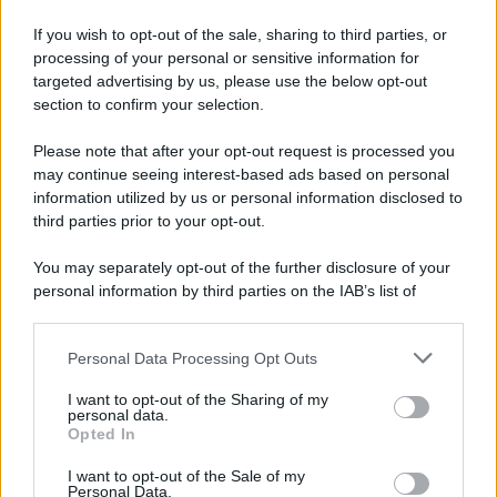
7 agosto 1974
If you wish to opt-out of the sale, sharing to third parties, or
processing of your personal or sensitive information for
52 ANNI FA
targeted advertising by us, please use the below opt-out
Camminando su una fune, Philippe Petit compie la
section to confirm your selection.
sua celebre traversata delle Twin Towers a New
Please note that after your opt-out request is processed you
York.
may continue seeing interest-based ads based on personal
LEGGI LA BIOGRAFIA
information utilized by us or personal information disclosed to
Philippe Petit
third parties prior to your opt-out.
You may separately opt-out of the further disclosure of your
personal information by third parties on the IAB’s list of
downstream participants.
Personal Data Processing Opt Outs
This information may also be disclosed by us to third parties
on the IAB’s List of Downstream Participants that may further
I want to opt-out of the Sharing of my
disclose it to other third parties.
personal data.
Opted In
Please note that this website/app uses one or more Google
RICEVI GLI AGGIORNAMENTI
services and may gather and store information including but
I want to opt-out of the Sale of my
Personal Data.
not limited to your visit or usage behaviour. You may click to