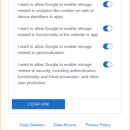
I want to allow Google to enable storage
related to analytics like cookies on web or
Biografie
Approfondimenti
device identifiers in apps.
Biografie di oggi
Mappa del sito
Biografie più visitate
Ricorrenze
I want to allow Google to enable storage
Indice dei nomi
Onomastico
related to functionality of the website or app.
Foto di personaggi famosi
Che giorno era?
Categorie
Che giorno sarà?
I want to allow Google to enable storage
Temi
Cultura
related to personalization.
Servizi
I want to allow Google to enable storage
Pubblica la tua biografia
related to security, including authentication
functionality and fraud prevention, and other
Privacy Policy
user protection.
Cookie Policy
Preferenze Privacy
Contatti
CONFIRM
Biografieonline.it © 2003-2025 • Riproduzione dei testi consentita citando la fonte
Creative Commons
come da Licenza
• Nota: come Affiliato Amazon, il sito
Pubblicità
ricava commissioni sugli acquisti idonei. •
Data Deletion
Data Access
Privacy Policy