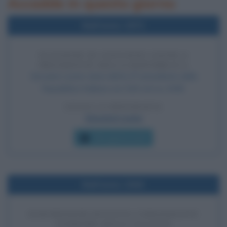
Accadde in questo giorno
Nell'anno 1971
ELEZIONE DI GIOVANNI LEONE A
PRESIDENTE DELLA REPUBBLICA
Giovanni Leone viene eletto 6° presidente della
Repubblica Italiana con 518 voti su 1008.
LEGGI LA BIOGRAFIA
Giovanni Leone
Che giorno era?
Nell'anno 1943
EISENHOWER DIVENTA COMANDANTE
SUPREMO DEGLI ALLEATI