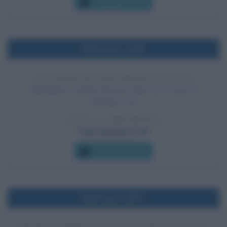
Che giorno era?
Nell'anno 1294
ELEZIONE DI PAPA BONIFACIO VIII
Benedetto Caetani diventa Papa con il nome di
Bonifacio VIII.
LEGGI LA BIOGRAFIA
Papa Bonifacio VIII
Che giorno era?
Nell'anno 1871