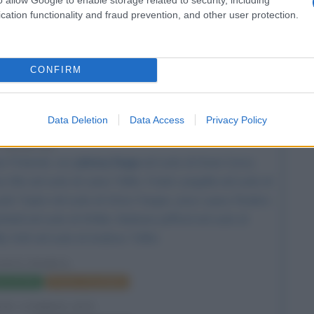
cation functionality and fraud prevention, and other user protection.
CONFIRM
 del film La nona porta
Data Deletion
Data Access
Privacy Policy
7 ANNI FA
 Polanski
, con
Johnny Depp
nel ruolo di Dean Corso,
Olin nel ruolo di Liana Telfer, Frank Langella nel ruolo di
Jack Taylor nel ruolo di Victor Fargas, Jose Lopez Rodero
ield nel ruolo di Witkin, Barbara Jefford nel ruolo di
y Holt nel ruolo di Andrew Telfer.
NONA PORTA
a del film
Poster e locandina
FIE CORRELATE