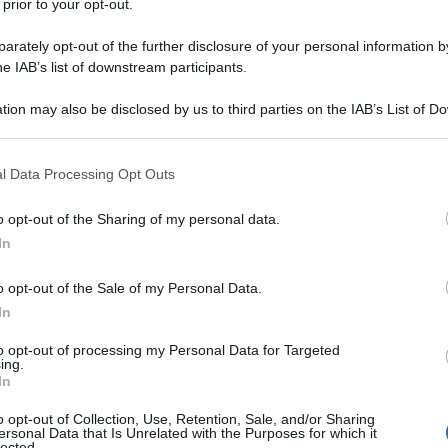
l'anno 1943
 prior to your opt-out.
rately opt-out of the further disclosure of your personal information by
ANDANTE SUPREMO DEGLI ALLEATI
he IAB’s list of downstream participants.
il generale americano Dwight D. Eisenhower diventa
tion may also be disclosed by us to third parties on the IAB’s List of 
emo delle Forze Alleate.
 that may further disclose it to other third parties.
LA BIOGRAFIA
 that this website/app uses one or more Google services and may gath
t Eisenhower
l Data Processing Opt Outs
including but not limited to your visit or usage behaviour. You may click 
 to Google and its third-party tags to use your data for below specifi
o opt-out of the Sharing of my personal data.
ogle consent section.
In
l'anno 1901
o opt-out of the Sale of my Personal Data.
O INDETTO DA LEONE XIII
In
 indetto da papa Leone XIII.
to opt-out of processing my Personal Data for Targeted
ing.
LA BIOGRAFIA
In
a Leone XIII
o opt-out of Collection, Use, Retention, Sale, and/or Sharing
ersonal Data that Is Unrelated with the Purposes for which it
lected.