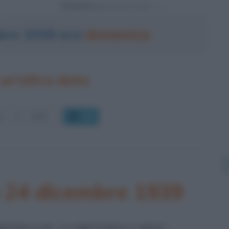
Powered by
mbre 1939 era
domenica
un'altra data
OK
o 24 dicembre 1939
OFONICA DI "A CHRISTMAS CAROL"