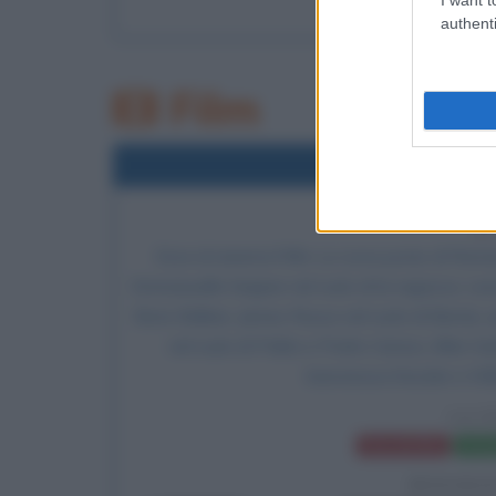
authenti
Film
1999
Uscita
2
Esce al cinema il film
La nona porta
, di
Roman
Emmanuelle Seigner nel ruolo di la ragazza, Lena 
Boris Balkan, James Russo nel ruolo di Bernie, 
nel ruolo di Pablo e Pedro Ceniza, Allen Garf
baronessa Kessler e Will
LA 
Frasi del film
Sched
BIOGRA