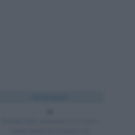
Chi l'ha detto?
Il mondo della conoscenza è così vasto e
l'anima umana ha un'energia così