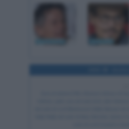
Roman Polański
Johnny Depp
2009
Uscita 
1
Esce al cinema il film
Sherlock Holmes
, di Gu
Holmes,
Jude Law
nel ruolo di dr. John Watso
nel ruolo di Lord Blackwood, Eddie Marsan nel ru
Kelly Reilly nel ruolo di Mary Morstan, James 
ruolo di Lord Coward e Gera