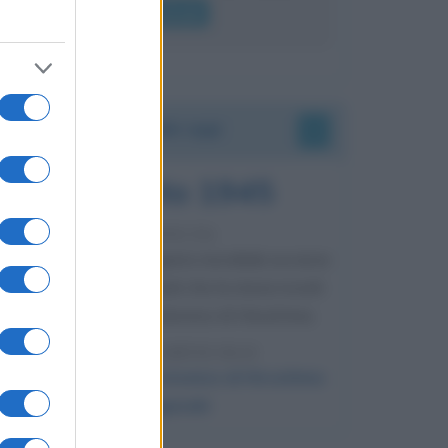
lui gridare
Leggi di più
Accadde oggi
6 agosto 1945
81 ANNI FA
Durante la Seconda guerra mondiale avviene
uno dei più tristi episodi che la storia ricordi:
il bombardamento atomico di Hiroshima.
LEGGI L'ARTICOLO
Il bombardamento atomico di Hiroshima
e Nagasaki