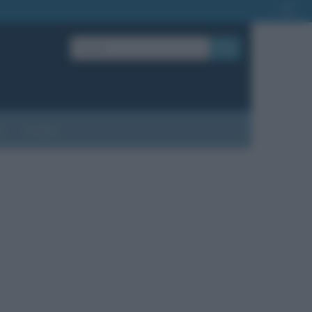
OK
?
Contatti