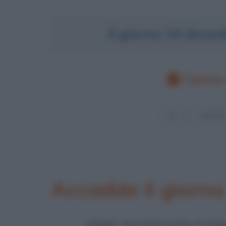
Il giorno 24 dice
Cerca 
Accadde il giorn
PRIMA TRASMISSIONE RADI