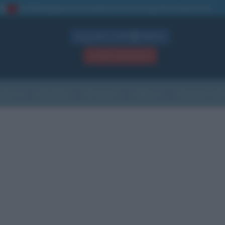
La TUA storia
: perché pubblicare la tua biografia su questo sito
1
Biografie in PDF
GRATIS
ACCEDI / REGISTRATI
Indice
Newsletter
Ricorrenze
Cultura
Che giorno sarà