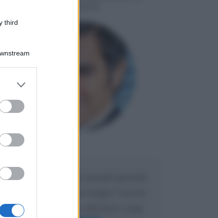
LIORNI
 third
Downstream
er and store
to grant or
ed purposes
Maria
DA:
Caro Liorni perché quando presenti
l'eredità urli sempre troppo? non ho
mai sentito Mike o altri bravi come