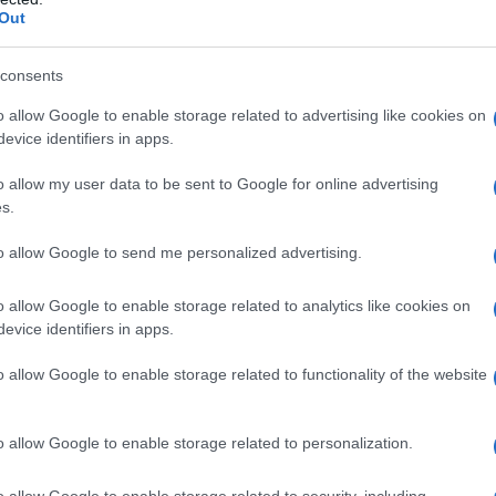
Out
l'anno 1294
consents
PAPA BONIFACIO VIII
o allow Google to enable storage related to advertising like cookies on
Papa con il nome di Bonifacio VIII.
evice identifiers in apps.
LA BIOGRAFIA
o allow my user data to be sent to Google for online advertising
Bonifacio VIII
s.
to allow Google to send me personalized advertising.
l'anno 1871
o allow Google to enable storage related to analytics like cookies on
evice identifiers in apps.
ZIONE DELL'AIDA DI VERDI
ell'Opera, va in scena la prima dell'Aida di Giuseppe Verdi.
o allow Google to enable storage related to functionality of the website
 dell'apertura del Canale di Suez, l'opera di Verdi inaugura
vo teatro della capitale egiziana.
o allow Google to enable storage related to personalization.
 L'ARTICOLO
i Giuseppe Verdi
o allow Google to enable storage related to security, including