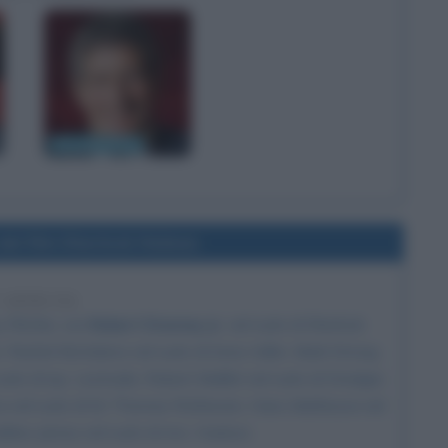
Riccardo Rossi
del film Sherlock Holmes
7 ANNI FA
y Ritchie, con
Robert Downey Jr.
nel ruolo di Sherlock
n,
Rachel McAdams
nel ruolo di Irene Adler, Mark Strong
olo di isp. Lestrade, Robert Maillet nel ruolo di Dredger,
Fox nel ruolo di Sir Thomas Rotheram, Hans Matheson nel
ldine James nel ruolo di mrs. Hudson.