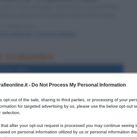
volta il "Canto di Natale" (A Christmas Carol) di Charles
ymore mentre la voce narrante è quella di Orson Welles.
 L'ARTICOLO
nto di Natale" di Charles Dickens
rno 24 dicembre
l'anno 1971
fieonline.it -
Do Not Process My Personal Information
E A PRESIDENTE DELLA REPUBBLICA
e della Repubblica Italiana con 518 voti su 1008.
to opt-out of the sale, sharing to third parties, or processing of your per
formation for targeted advertising by us, please use the below opt-out s
LA BIOGRAFIA
 selection.
vanni Leone
 that after your opt-out request is processed you may continue seeing i
ased on personal information utilized by us or personal information dis