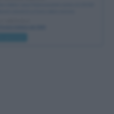
no Indiano causa l'impressionante numero di 230.000
disastri naturali di cui l'uomo abbia memoria.
 L'ARTICOLO
'Oceano Indiano del 2004
he giorno era?