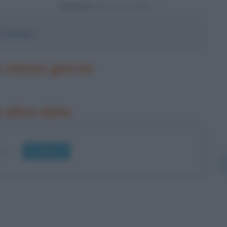
Powered by
.
Stefano
o stesso giorno
n altre date
OK