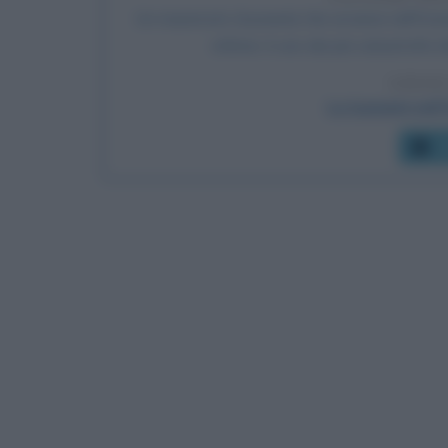
Un maremoto (tsunami) che avviene nell'Ocea
vittime: è uno dei più catastrofici 
LEGGI
Lo tsunami nell
C