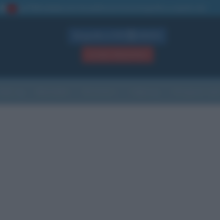
La TUA storia
: perché pubblicare la tua biografia su questo sito
1
Biografie in PDF
GRATIS
ACCEDI / REGISTRATI
Indice
Newsletter
Ricorrenze
Cultura
Che giorno sarà