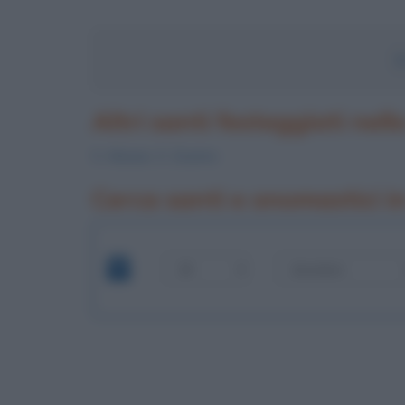
S
Altri santi festeggiati nell
S.
Abasio
, S.
Zosimo
Cerca santi e onomastici i