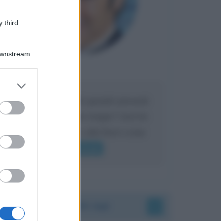
 third
Downstream
Maria
DA:
er and store
to grant or
Caro Liorni perché quando presenti
ed purposes
l'eredità urli sempre troppo? non ho
mai sentito Mike o altri bravi come
lui gridare
Leggi di più
Accadde oggi