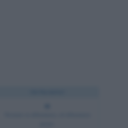
Chi l'ha detto?
Nessuno sa abbastanza, ed abbastanza
presto.