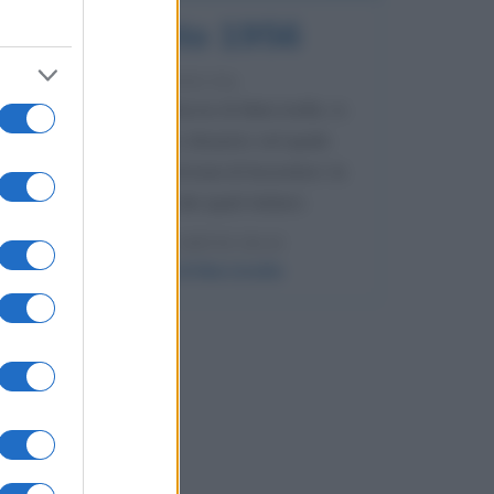
8 agosto 1956
70 ANNI FA
Nella miniera di carbone di Marcinelle, in
Belgio, avviene un disastro nel quale
perdono la vita centinaia di lavoratori, la
maggior parte dei quali italiani.
LEGGI L'ARTICOLO
Il disastro di Marcinelle