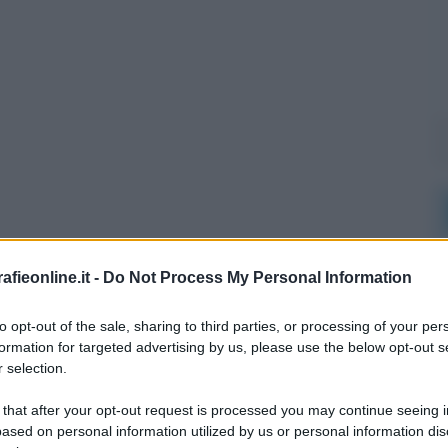
fieonline.it -
Do Not Process My Personal Information
l'anno 1982
to opt-out of the sale, sharing to third parties, or processing of your per
formation for targeted advertising by us, please use the below opt-out s
 selection.
ATO IL PREMIO "UOMO DELL'ANNO"
viene assegnato per la prima volta ad un non-umano: il
 that after your opt-out request is processed you may continue seeing i
computer.
ased on personal information utilized by us or personal information dis