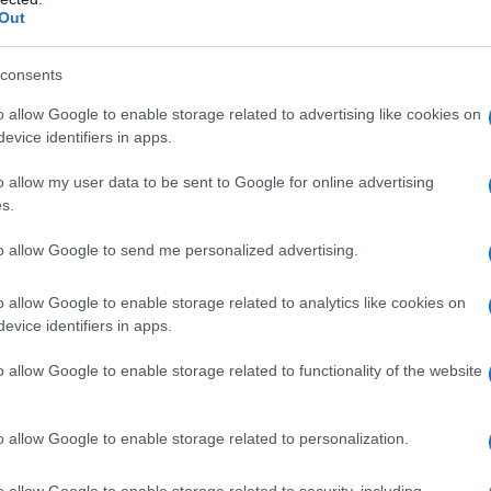
l'anno 1944
Out
PUBBLICA DI "LO ZOO DI VETRO"
consents
dell'opera "Lo zoo di vetro", di Tennessee Williams.
o allow Google to enable storage related to advertising like cookies on
LA BIOGRAFIA
evice identifiers in apps.
ssee Williams
o allow my user data to be sent to Google for online advertising
s.
he giorno era?
to allow Google to send me personalized advertising.
o allow Google to enable storage related to analytics like cookies on
l'anno 1792
evice identifiers in apps.
o allow Google to enable storage related to functionality of the website
A LUIGI XVI DI FRANCIA
sso finale a Luigi XVI di Francia.
o allow Google to enable storage related to personalization.
LA BIOGRAFIA
 XVI di Francia
o allow Google to enable storage related to security, including