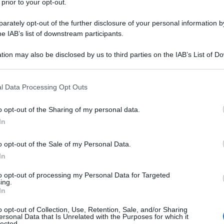
 prior to your opt-out.
 L'ARTICOLO
 sui computer
rately opt-out of the further disclosure of your personal information by
he IAB’s list of downstream participants.
he giorno era?
tion may also be disclosed by us to third parties on the IAB’s List of 
 that may further disclose it to other third parties.
 that this website/app uses one or more Google services and may gath
l Data Processing Opt Outs
l'anno 1973
including but not limited to your visit or usage behaviour. You may click 
 to Google and its third-party tags to use your data for below specifi
o opt-out of the Sharing of my personal data.
ogle consent section.
A DEL FILM L'ESORCISTA
In
ografiche il film "L'esorcista".
o opt-out of the Sale of my Personal Data.
 L'ARTICOLO
In
'esorcista
to opt-out of processing my Personal Data for Targeted
he giorno era?
ing.
In
o opt-out of Collection, Use, Retention, Sale, and/or Sharing
ersonal Data that Is Unrelated with the Purposes for which it
lected.