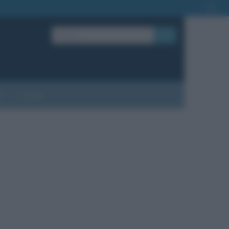
OK
?
Contatti