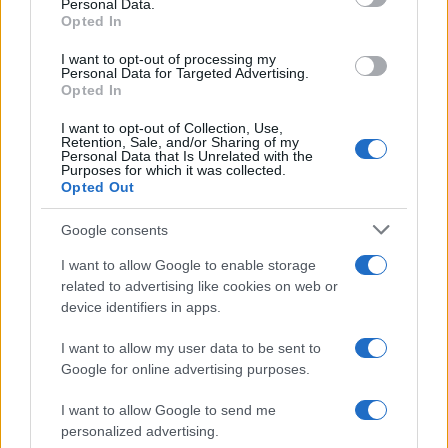
Personal Data.
not limited to your visit or usage behaviour. You may click to
Opted In
grant or deny consent to Google and its third-party tags to
Inserisci la tua migliore e-mail
use your data for below specified purposes in below Google
I want to opt-out of processing my
consent section.
Personal Data for Targeted Advertising.
E-mail
Opted In
OK
I want to opt-out of Collection, Use,
Retention, Sale, and/or Sharing of my
Personal Data that Is Unrelated with the
Purposes for which it was collected.
Opted Out
Google consents
I want to allow Google to enable storage
related to advertising like cookies on web or
device identifiers in apps.
I want to allow my user data to be sent to
Google for online advertising purposes.
I want to allow Google to send me
personalized advertising.