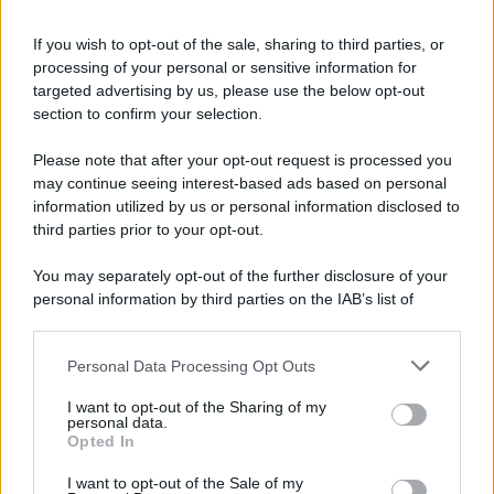
8 agosto 1956
If you wish to opt-out of the sale, sharing to third parties, or
70 ANNI FA
processing of your personal or sensitive information for
Nella miniera di carbone di Marcinelle, in Belgio,
targeted advertising by us, please use the below opt-out
avviene un disastro nel quale perdono la vita
section to confirm your selection.
centinaia di lavoratori, la maggior parte dei quali
Please note that after your opt-out request is processed you
italiani.
may continue seeing interest-based ads based on personal
LEGGI L'ARTICOLO
information utilized by us or personal information disclosed to
Il disastro di Marcinelle
third parties prior to your opt-out.
You may separately opt-out of the further disclosure of your
personal information by third parties on the IAB’s list of
downstream participants.
Personal Data Processing Opt Outs
This information may also be disclosed by us to third parties
on the IAB’s List of Downstream Participants that may further
I want to opt-out of the Sharing of my
disclose it to other third parties.
personal data.
Opted In
Please note that this website/app uses one or more Google
RICEVI GLI AGGIORNAMENTI
services and may gather and store information including but
I want to opt-out of the Sale of my