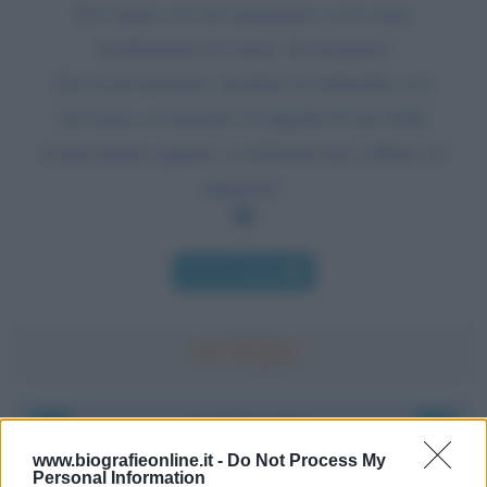
Noi siamo ciò che pensiamo; così come
desideriamo di essere, diventiamo!
Dai nostri pensieri, desideri ed abitudini, noi
eleviamo al massimo la dignità divina della
nostra natura oppure ci chiniamo per soffrire ed
imparare.
Chi l'ha detto
Accadde oggi
www.biografieonline.it -
Do Not Process My
Personal Information