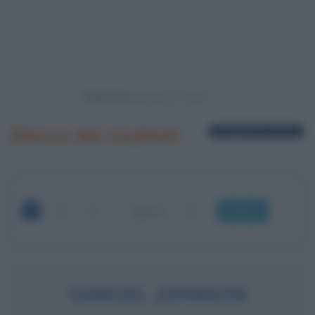
Powered by
Elenco dei risultati
1 biografia in elenco
OK
SAMUEL JOHNSON