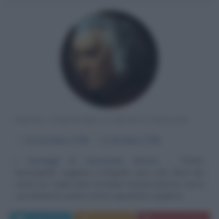
POETA, SCRITTORE E CRITICO INGLESE
α
18 settembre
1709
ω
13 dicembre
1784
I vantaggi di vastissime letture
Poeta,
lessicografo, saggista e biografo sono solo alcuni dei
meriti con i quali viene ricordato Samuel Johnson; ma la
sua attività fu anche e forse soprattutto quella di...