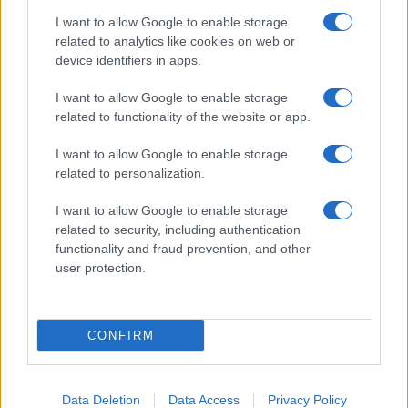
I want to allow Google to enable storage
related to analytics like cookies on web or
Biografie
Approfondimenti
device identifiers in apps.
Biografie di oggi
Mappa del sito
Biografie più visitate
Ricorrenze
I want to allow Google to enable storage
Indice dei nomi
Onomastico
related to functionality of the website or app.
Foto di personaggi famosi
Che giorno era?
Categorie
Che giorno sarà?
I want to allow Google to enable storage
Temi
Cultura
related to personalization.
Servizi
I want to allow Google to enable storage
Pubblica la tua biografia
related to security, including authentication
functionality and fraud prevention, and other
Privacy Policy
user protection.
Cookie Policy
Preferenze Privacy
Contatti
CONFIRM
Biografieonline.it © 2003-2025 • Riproduzione dei testi consentita citando la fonte
Creative Commons
come da Licenza
• Nota: come Affiliato Amazon, il sito
Pubblicità
ricava commissioni sugli acquisti idonei. •
Data Deletion
Data Access
Privacy Policy