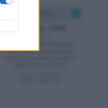
Accadde oggi
8 agosto 1956
70 ANNI FA
Nella miniera di carbone di Marcinelle, in
Belgio, avviene un disastro nel quale
perdono la vita centinaia di lavoratori, la
maggior parte dei quali italiani.
LEGGI L'ARTICOLO
Il disastro di Marcinelle