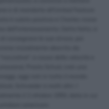
galvanizzato, si convince a mettere
one e di mandarla all'United Feature
ta è subito positiva e Charles riceve
a dell'interessamento. Detto fatto, si
di consegnare le sue strisce, poi
ermine inizialmente aborrito da
noccioline", a causa della velocità e
nsumavano). Presto Schulz creò una
naggi, oggi noti in tutto il mondo:
tock, Schroeder e molti altri. I
lmente il 2 ottobre 1950, data in cui
uotidiani americani.