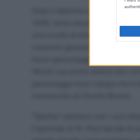
authenti
Dopo il diploma e una breve esp
1945, viene assunto come insegn
una scuola di disegno per corr
numerosi giovani colleghi e trae
futuri personaggi. Ad esempio, 
World, suo primo amore non corri
personaggio fuori campo che è la
innamorata di Charlie Brown.
"Sparky" spedisce così i suoi dise
il giornale di St. Paul decide di