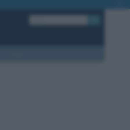
OK
?
Contatti