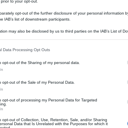
 prior to your opt-out.
iscia allora popolarissima (nella
rately opt-out of the further disclosure of your personal information by
loni o Bertoldo Scalzapolli).
he IAB’s list of downstream participants.
tion may also be disclosed by us to third parties on the IAB’s List of 
tutti, nomignolo con cui firmò i suoi
 that may further disclose it to other third parties.
iamarono sempre gli amici.
 that this website/app uses one or more Google services and may gath
l Data Processing Opt Outs
including but not limited to your visit or usage behaviour. You may click 
altro stralcio di intuizione legato a
 to Google and its third-party tags to use your data for below specifi
o opt-out of the Sharing of my personal data.
ogle consent section.
n disegno del giovanissimo Sparky
In
arai un artista".
o opt-out of the Sale of my Personal Data.
In
 naturalmente in arte, amando, quasi
to opt-out of processing my Personal Data for Targeted
ing.
sce di fumetti che apparivano sui
In
i intimamente di poterne un giorno
o opt-out of Collection, Use, Retention, Sale, and/or Sharing
ersonal Data that Is Unrelated with the Purposes for which it
lected.