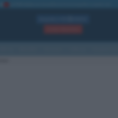
La TUA storia
: perché pubblicare la tua biografia su questo sito
1
Biografie in PDF
GRATIS
ACCEDI / REGISTRATI
Indice
Newsletter
Ricorrenze
Cultura
Che giorno sarà
chulz