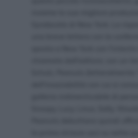
questo piccolo riconoscimento, 
insieme la sua migliore produzi
Syndacate di New York. La rispos
una breve lettera con la conferm
sposta a New York con l'intento 
chiamate dall'editore, con un t
Schulz, Peanuts (letteralmente: "
dell'insaziabilità con cui si co
galleria indimenticabile di perso
Snoopy, Lucy, Linus, Sally, Woods
Peanuts debuttano quindi ufficia
la prima striscia uscì su sette q