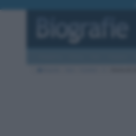
Biografie
Foto
Temi
Categorie
Biografie
Varie
Fumettisti
S
Charles M. S