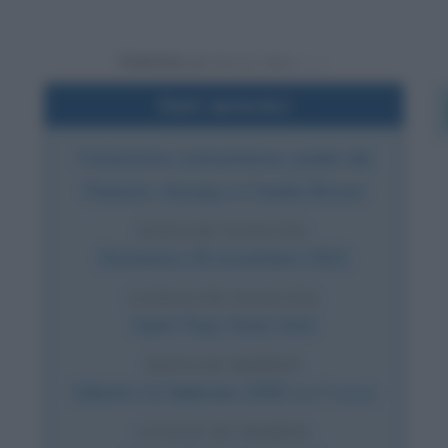
Powered by
Dati sintetici
Fumettista statunitense, padre dei
Peanuts, Snoopy e Charlie Brown
DATA DI NASCITA
Domenica
26 novembre
1922
LUOGO DI NASCITA
Saint Paul
,
Stati Uniti
DATA DI MORTE
Sabato
12 febbraio
2000
(a 77 anni)
LUOGO DI MORTE