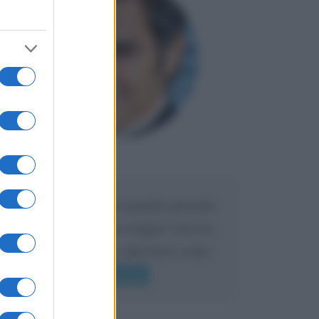
Maria
DA:
Caro Liorni perché quando presenti
l'eredità urli sempre troppo? non ho
mai sentito Mike o altri bravi come
lui gridare
Leggi di più