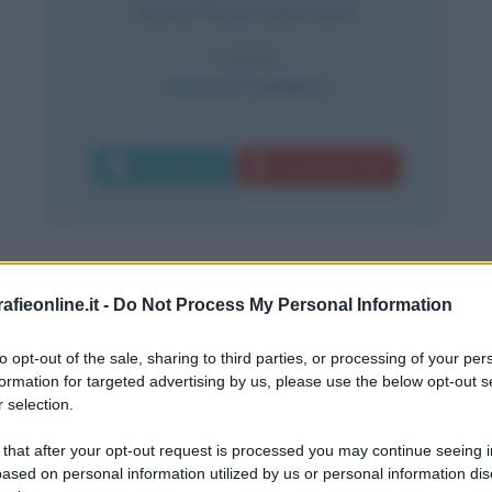
Santa Rosa
,
Stati Uniti
CAUSA
Attacco cardiaco
Commenta
Download PDF
abili noccioline
fieonline.it -
Do Not Process My Personal Information
a St Paul (la città che con Minneapolis
to opt-out of the sale, sharing to third parties, or processing of your per
emelle del Minnesota) il 26 novembre
formation for targeted advertising by us, please use the below opt-out s
 selection.
o al fumetto. Appena nato, infatti,
 that after your opt-out request is processed you may continue seeing i
 abbreviazione di Sparkplug, il
ased on personal information utilized by us or personal information dis