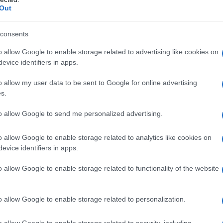
Out
consents
regalarono un cane bianco e nero di
o allow Google to enable storage related to advertising like cookies on
 il modello di quello che più tardi sarà
evice identifiers in apps.
o, allampanato e dall'aria
o allow my user data to be sent to Google for online advertising
s.
irà in Peanuts impersonando il
to allow Google to send me personalized advertising.
o allow Google to enable storage related to analytics like cookies on
e, strinse amicizia con un ragazzo di
evice identifiers in apps.
to nell'invenzione della figura
o allow Google to enable storage related to functionality of the website
se il carattere sia simile, ma il nome
o allow Google to enable storage related to personalization.
o allow Google to enable storage related to security, including