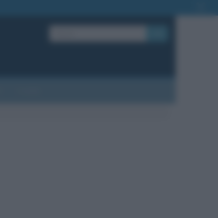
OK
?
Contatti