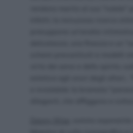
rendono merito al suo "nobile" p
Infatti, la minuziosa ricerca stil
presuppone un'analisi intimistic
delicatezza, una finezza e un "sa
schemi precostituiti e modelli st
virtù dei sensi e dello spirito, 
estetica agli onori degli altari..
e inviolabile: la bramata "panace
dilaganti, che affliggono e svili
Danny Wise
, sommo esponente 
Maestro di culto iconografico e 