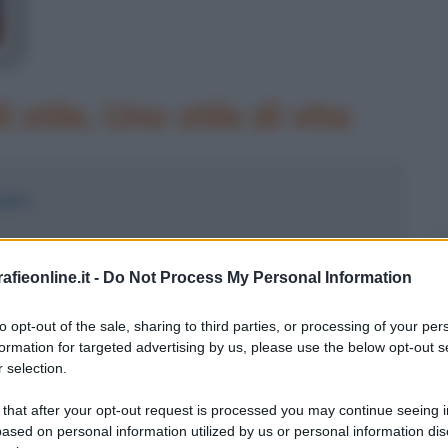
 stile. Uno stile di vita
glie
fieonline.it -
Do Not Process My Personal Information
to opt-out of the sale, sharing to third parties, or processing of your per
formation for targeted advertising by us, please use the below opt-out s
Classe" e sublime "Armonia"
 selection.
rimatur artistico" del celebre
 that after your opt-out request is processed you may continue seeing i
ased on personal information utilized by us or personal information dis
grande self-made-man, illustre