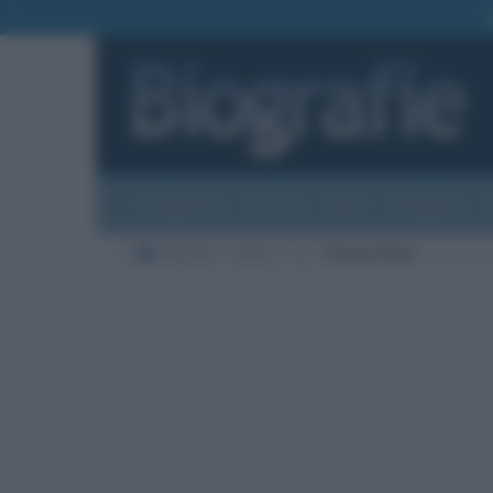
Biografie
Foto
Temi
Categorie
Biografie
Moda
W
Danny Wise