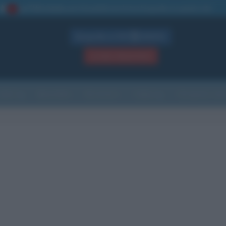
La TUA storia
: perché pubblicare la tua biografia su questo sito
1
Biografie in PDF
GRATIS
ACCEDI / REGISTRATI
Indice
Newsletter
Ricorrenze
Cultura
Che giorno sarà