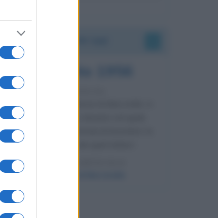
Accadde oggi
8 agosto 1956
70 ANNI FA
Nella miniera di carbone di Marcinelle, in
Belgio, avviene un disastro nel quale
perdono la vita centinaia di lavoratori, la
maggior parte dei quali italiani.
LEGGI L'ARTICOLO
Il disastro di Marcinelle