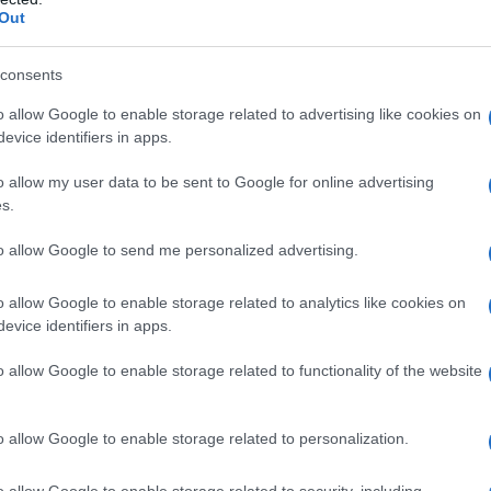
 dell'Arte", fondando a Milano, il 7
Out
oda e Lusso
".
consents
derivato da un progetto assai
o allow Google to enable storage related to advertising like cookies on
evice identifiers in apps.
litaria di "Bellezza", intesa come
o allow my user data to be sent to Google for online advertising
leganza" metatemporale, sofisticata e
s.
a di pensiero e d'azione. Artista
to allow Google to send me personalized advertising.
 colto, sensibile, carismatico,
o allow Google to enable storage related to analytics like cookies on
evice identifiers in apps.
o allow Google to enable storage related to functionality of the website
di peculiari forme, prospettive
iegati cromatismi, racchiusi in un
o allow Google to enable storage related to personalization.
tivo", capace di "esplorare" l'intima
o allow Google to enable storage related to security, including