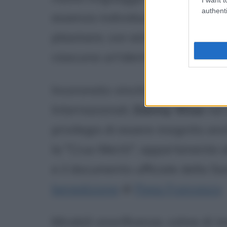
authenti
essenza individuale, esaltando 
plasmare, con estrema originalità
ciascuna un'identità unica, esclu
Incoronato vincitore di beni qu
Internazionali,
Danny Wise
nel
privilegio di essere insignito an
la "Crux Meriti", appartenente 
e il documento ufficiale della S
benedizione
di
Papa Francesco
.
Mirabili onorificenze, colme di 