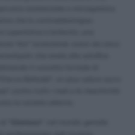
ercorso esistenziale e introspettivo.
istica che lo contraddistingue,
a superlativa e brillante, una
voir-fair" eccezionali, scevri da vacui
ereotipati, che anela alla salvifica
sublimando il concetto formale di
. "Eterna Beltade", un plus valore sacro
a" contro tutti i mali e le meschinità
scono la società odierna.
di "
Glamour
", nel mondo, geniale
di perfezionismo; egli incarna