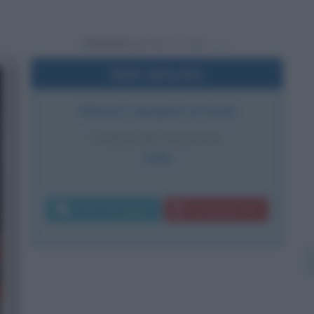
Powered by
Dati sintetici
Stilista e designer di moda
LUOGO DI NASCITA
Italia
Invia messaggio
Download PDF