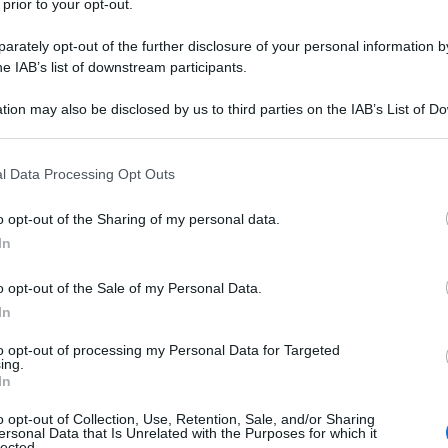
 prior to your opt-out.
on e dell'omonimo Marchio. Un
rately opt-out of the further disclosure of your personal information by
ta caratura, che opera nei cinque
he IAB’s list of downstream participants.
e un ventennio, continua ad
tion may also be disclosed by us to third parties on the IAB’s List of 
 that may further disclose it to other third parties.
el Made in Italy.
 that this website/app uses one or more Google services and may gath
l Data Processing Opt Outs
including but not limited to your visit or usage behaviour. You may click 
 to Google and its third-party tags to use your data for below specifi
ne, cittadino "ad honorem", rinomato
o opt-out of the Sharing of my personal data.
ogle consent section.
In
 un egregio passato da Top-model (tra
che lo ha visto straordinario
o opt-out of the Sale of my Personal Data.
In
tine e riviste trend, dal 1976 agli
to opt-out of processing my Personal Data for Targeted
ing.
 al suo famigerato talento creativo e
In
ditoriale, giovanissimo si appresta a
o opt-out of Collection, Use, Retention, Sale, and/or Sharing
ersonal Data that Is Unrelated with the Purposes for which it
lected.