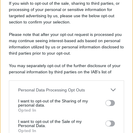
If you wish to opt-out of the sale, sharing to third parties, or
processing of your personal or sensitive information for
targeted advertising by us, please use the below opt-out
section to confirm your selection.
Please note that after your opt-out request is processed you
may continue seeing interest-based ads based on personal
Foto e immagini di Vasili
3 fotografie
information utilized by us or personal information disclosed to
Mitrokhin
third parties prior to your opt-out.
You may separately opt-out of the further disclosure of your
personal information by third parties on the IAB’s list of
downstream participants.
Personal Data Processing Opt Outs
This information may also be disclosed by us to third parties
on the IAB’s List of Downstream Participants that may further
I want to opt-out of the Sharing of my
disclose it to other third parties.
personal data.
Opted In
Please note that this website/app uses one or more Google
services and may gather and store information including but
I want to opt-out of the Sale of my
Personal Data.
not limited to your visit or usage behaviour. You may click to
Opted In
grant or deny consent to Google and its third-party tags to