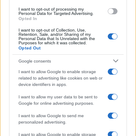
use your data for below specified purposes in below Google
I want to opt-out of processing my
consent section.
Personal Data for Targeted Advertising.
Opted In
I want to opt-out of Collection, Use,
Retention, Sale, and/or Sharing of my
Personal Data that Is Unrelated with the
Purposes for which it was collected.
Opted Out
Google consents
I want to allow Google to enable storage
related to advertising like cookies on web or
device identifiers in apps.
Commenti
I want to allow my user data to be sent to
Google for online advertising purposes.
Scrivi un messaggio
I want to allow Google to send me
Sabato 3 marzo 2012 11:11:19
personalized advertising.
I want to allow Google to enable storage