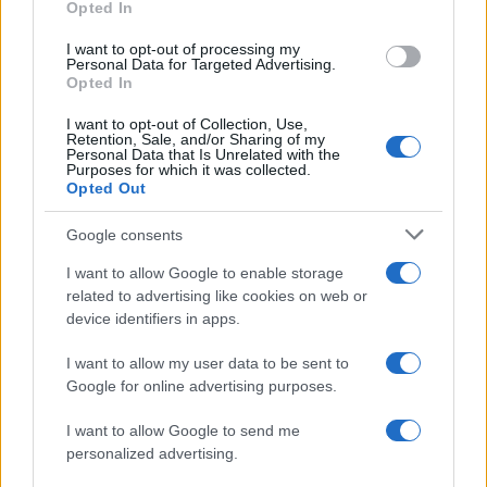
Opted In
grant or deny consent to Google and its third-party tags to
Inserisci la tua migliore e-mail
use your data for below specified purposes in below Google
I want to opt-out of processing my
consent section.
Personal Data for Targeted Advertising.
E-mail
Opted In
OK
I want to opt-out of Collection, Use,
Retention, Sale, and/or Sharing of my
Personal Data that Is Unrelated with the
Purposes for which it was collected.
Opted Out
Google consents
I want to allow Google to enable storage
related to advertising like cookies on web or
device identifiers in apps.
I want to allow my user data to be sent to
Google for online advertising purposes.
I want to allow Google to send me
personalized advertising.