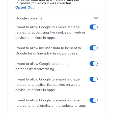
Purposes for which it was collected.
Opted Out
Google consents
I want to allow Google to enable storage
related to advertising like cookies on web or
device identifiers in apps.
I want to allow my user data to be sent to
Google for online advertising purposes.
I want to allow Google to send me
personalized advertising.
I want to allow Google to enable storage
related to analytics like cookies on web or
Biografie
Approfondimenti
device identifiers in apps.
Biografie di oggi
Mappa del sito
Biografie più visitate
Ricorrenze
I want to allow Google to enable storage
Indice dei nomi
Onomastico
related to functionality of the website or app.
Foto di personaggi famosi
Che giorno era?