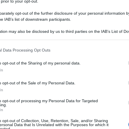
 prior to your opt-out.
entrato alla Camera subito dopo la
rately opt-out of the further disclosure of your personal information by
he IAB’s list of downstream participants.
iale
.
tion may also be disclosed by us to third parties on the IAB’s List of 
 that may further disclose it to other third parties.
no,
Antonio Maccanico
si è laureato
 that this website/app uses one or more Google services and may gath
46, ed è entrato appunto alla Camera
l Data Processing Opt Outs
including but not limited to your visit or usage behaviour. You may click 
 to Google and its third-party tags to use your data for below specifi
referendario il giorno 1 giugno 1947,
o opt-out of the Sharing of my personal data.
ogle consent section.
In
ea Costituente. È stato Capo
o opt-out of the Sale of my Personal Data.
tro del Bilancio dal febbraio 1962 al
In
e del Servizio delle Commissioni il
to opt-out of processing my Personal Data for Targeted
ing.
oi estensore del processo verbale e,
In
Vice Segretario Generale. È stato
o opt-out of Collection, Use, Retention, Sale, and/or Sharing
ersonal Data that Is Unrelated with the Purposes for which it
lected.