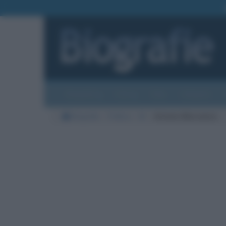
Biografie
Foto
Temi
Categorie
Biografie
Politica
M
Antonio Maccanico