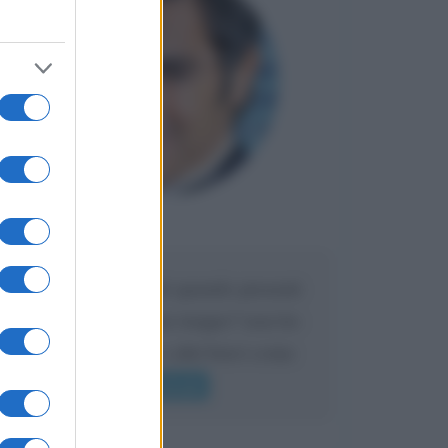
Maria
DA:
Caro Liorni perché quando presenti
l'eredità urli sempre troppo? non ho
mai sentito Mike o altri bravi come
lui gridare
Leggi di più