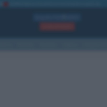
La TUA storia
: perché pubblicare la tua biografia su questo sito
1
Biografie in PDF
GRATIS
ACCEDI / REGISTRATI
Indice
Newsletter
Ricorrenze
Cultura
Che giorno sarà