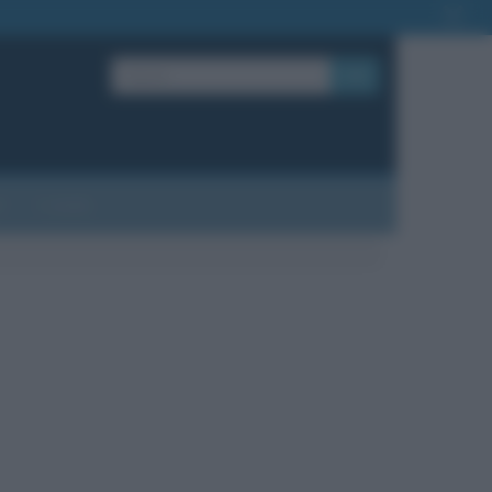
OK
?
Contatti