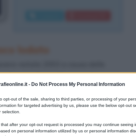
Commenta
Download PDF
oco lodato
avera-estate 2003 a causa delle
al discusso "Lodo Maccanico" (ossia la
fieonline.it -
Do Not Process My Personal Information
ibilità e la sospensione dei processi
ariche dello Stato: il presidente della
to opt-out of the sale, sharing to third parties, or processing of your per
formation for targeted advertising by us, please use the below opt-out s
ra e Senato, la Corte costituzionale e
 selection.
io Maccanico aveva allora alle spalle in
 that after your opt-out request is processed you may continue seeing i
ased on personal information utilized by us or personal information dis
assai prestigiosa che ha addirittura