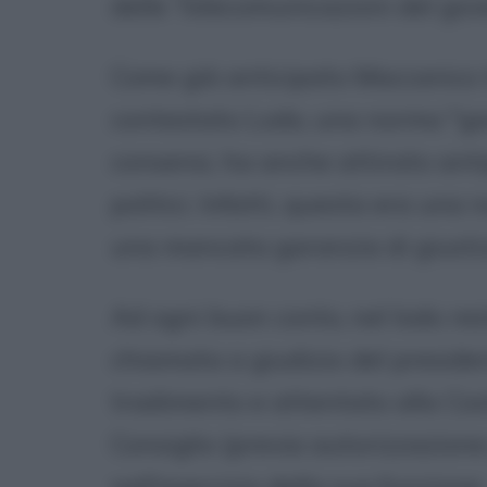
delle Telecomunicazioni del go
Come già anticipato Maccanico to
contestato Lodo, una norma "gar
consensi, ha anche attirato anti
politici. Infatti, questa era una
una mancata garanzia di giustizia
Ad ogni buon conto, nel lodo res
chiamata a giudizio del preside
tradimento e attentato alla Cos
Consiglio (previa autorizzazion
nell'esercizio della sua funzione.