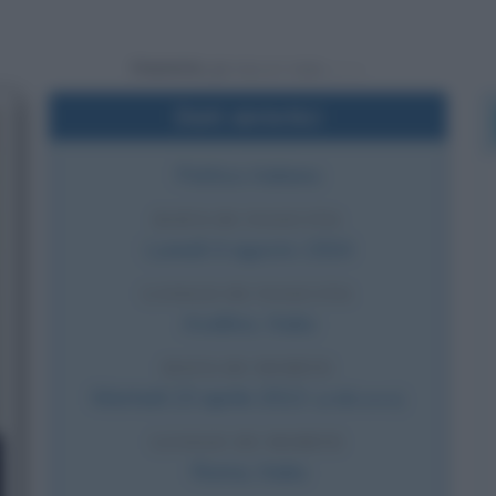
Powered by
Dati sintetici
Politico italiano
DATA DI NASCITA
Lunedì
4 agosto
1924
LUOGO DI NASCITA
Avellino
,
Italia
DATA DI MORTE
Martedì
23 aprile
2013
(a 88 anni)
LUOGO DI MORTE
Roma
,
Italia