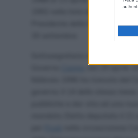
authenti
1992 nella lista del Partito Rep
Presidente della Prima commissio
30 settembre.
Sottosegretario di Stato alla Pr
Governo
Ciampi
, dal 29 aprile 
febbraio 1996 ha ricevuto dal Cap
governo. Il 14 dello stesso mese, 
pubbliche a dar vita ad una nuo
mandato. Eletto deputato il 21 
per
Prodi
nella circoscrizione Ca