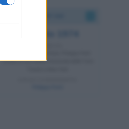
Accadde oggi
7 agosto 1974
52 ANNI FA
Camminando su una fune, Philippe Petit
compie la sua celebre traversata delle Twin
Towers a New York.
LEGGI LA BIOGRAFIA
Philippe Petit