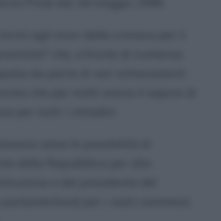
verno Prodi dal 18 maggio 1996.
rnò agli onori della cronaca per il
antista" che, a fronte di numerosi
patie da parte di vari schieramenti
 norma che per molti aveva il sapore di
 per tutti i cittadini.
tavano salve le possibilità di
nte della Repubblica per alto
tituzione e del presidente del
e parlamentare) per i reati commessi