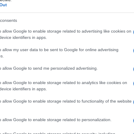
lla Camera il 22 aprile 1976.
Out
ia di finanza pubblica e di problemi
consents
l rappresentante dell'Italia nel
o allow Google to enable storage related to advertising like cookies on
evice identifiers in apps.
r la preparazione della convenzione
o allow my user data to be sent to Google for online advertising
 del Parlamento Europeo, comitato del
s.
ttembre al dicembre 1975.
to allow Google to send me personalized advertising.
o allow Google to enable storage related to analytics like cookies on
 Stato e Segretario Generale della
evice identifiers in apps.
15 luglio del 1978, Presidente di
o allow Google to enable storage related to functionality of the website
inanziario, il 16 marzo 1987. È stato
o allow Google to enable storage related to personalization.
ed i problemi istituzionali dal 13 aprile
enatore della Repubblica il 6 aprile
o allow Google to enable storage related to security, including