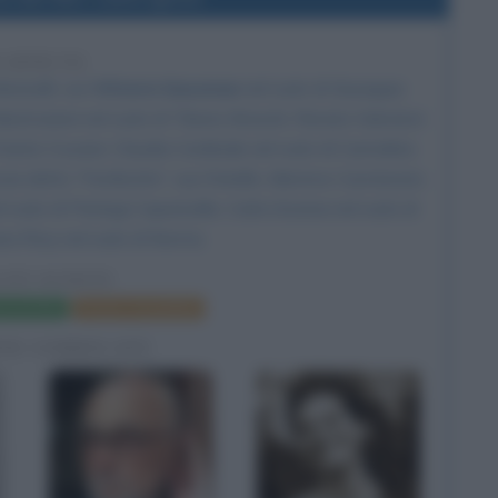
8 ANNI FA
onicelli
, con
Vittorio Gassman
nel ruolo di Giuseppe
astroianni
nel ruolo di Tiberio Braschi, Renato Salvatori
 Dante Cruciani,
Claudia Cardinale
nel ruolo di Carmelina
cosia detto "Ferribotte", suo fratello, Memmo Carotenuto
 ruolo di Pierluigi Capannelle, Carla Gravina nel ruolo di
na Rory nel ruolo di Norma.
LITI IGNOTI
a del film
Poster e locandina
FIE CORRELATE