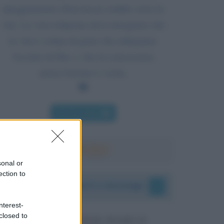
atteggiamento d'inconscia ostilità verso la
vita. La vera religione deve insegnare che
la vita è colma di gioie che rallegrano
l'occhio di Dio, e che la conoscenza
senza l'azione è vuota.
Chi l'ha detto
sonal or
ection to
I vostri commenti e messaggi
nterest-
closed to
MESSAGGI PER MARCO