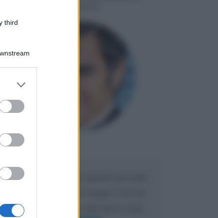
LIORNI
 third
Downstream
er and store
to grant or
ed purposes
Maria
DA:
Caro Liorni perché quando presenti
l'eredità urli sempre troppo? non ho
mai sentito Mike o altri bravi come