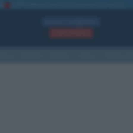
La TUA storia
: perché pubblicare la tua biografia su questo sito
1
Biografie in PDF
GRATIS
ACCEDI / REGISTRATI
Indice
Newsletter
Ricorrenze
Cultura
Che giorno sarà