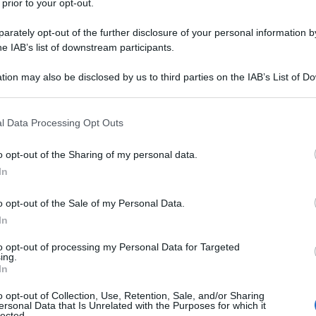
 prior to your opt-out.
AGGIO INTERNAZIONALE DEL DOTTOR
rately opt-out of the further disclosure of your personal information by
PERANTO"
he IAB’s list of downstream participants.
ternazionale del Dottor Esperanto" (suo pseudonimo).
tion may also be disclosed by us to third parties on the IAB’s List of 
LA BIOGRAFIA
 that may further disclose it to other third parties.
er Zamenhof
 that this website/app uses one or more Google services and may gath
l Data Processing Opt Outs
including but not limited to your visit or usage behaviour. You may click 
 to Google and its third-party tags to use your data for below specifi
o opt-out of the Sharing of my personal data.
l'anno 1953
ogle consent section.
In
O PER L'ASSALTO ALLA CASERMA DELLA
o opt-out of the Sale of my Personal Data.
ONCADA
In
armato alla caserma della Moncada nella provincia di
to opt-out of processing my Personal Data for Targeted
a difesa il celebre discorso di quattro ore "La storia mi
ing.
In
ssolverà".
o opt-out of Collection, Use, Retention, Sale, and/or Sharing
 L'ARTICOLO
ersonal Data that Is Unrelated with the Purposes for which it
del Castro "La storia mi assolverà"
lected.