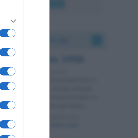
lui gridare
Leggi di più
Accadde oggi
8 agosto 1956
70 ANNI FA
Nella miniera di carbone di Marcinelle, in
Belgio, avviene un disastro nel quale
perdono la vita centinaia di lavoratori, la
maggior parte dei quali italiani.
LEGGI L'ARTICOLO
Il disastro di Marcinelle