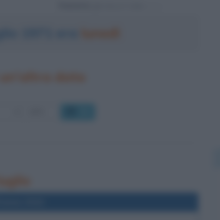
Powered by
uglio 1971 era
lunedì
un'altra data
OK
luglio
l'anno 2012