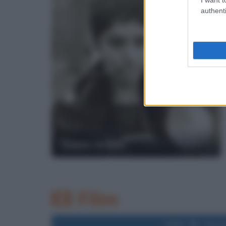
authenti
Diane Arbus
Film
1958
Uscita