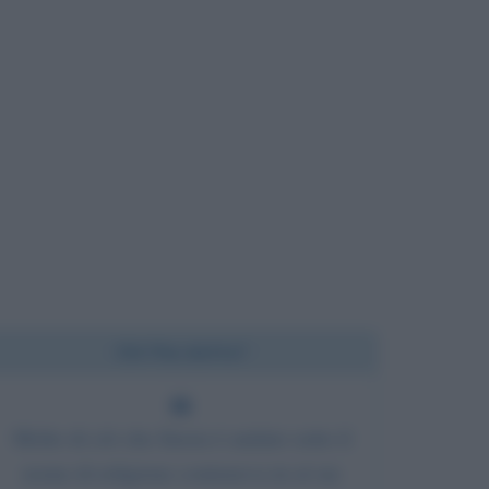
Chi l'ha detto?
Molto di ciò che finora è andato sotto il
nome di religione conteneva in sé un