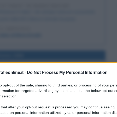
IT TAKES" DI MARIO DRAGHI
"Whatever it takes", che anticipa manovre economiche
a parte della BCE (Banca Centrale Europea).
 L'ARTICOLO
takes di Mario Draghi
l'anno 1956
GIZIANA DEL CANALE DI SUEZ
fieonline.it -
Do Not Process My Personal Information
l-Nasser nazionalizza il Canale di Suez.
to opt-out of the sale, sharing to third parties, or processing of your per
 L'ARTICOLO
formation for targeted advertising by us, please use the below opt-out s
ale di Suez
 selection.
 that after your opt-out request is processed you may continue seeing i
ased on personal information utilized by us or personal information dis
l'anno 1887