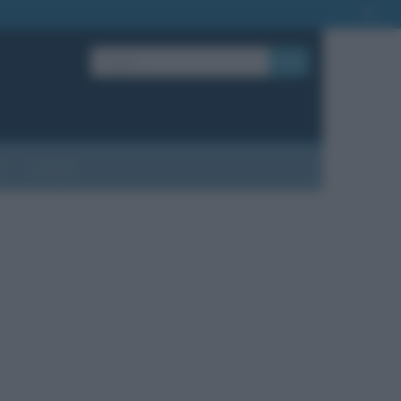
OK
?
Contatti