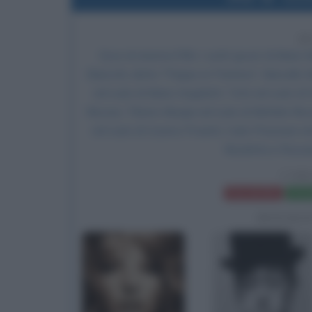
6
Esce al cinema il film
I soliti ignoti
, di
Mario M
Baiocchi, detto "Peppe er Pantera",
Marcello M
nel ruolo di Mario Angeletti, Totò nel ruolo di
Nicosia, Tiberio Murgia nel ruolo di Michele Ni
nel ruolo di Cosimo Proietti,
Carlo Pisacane
nel
Nicoletta e Rossa
I SO
Frasi del film
Sched
BIOGRA