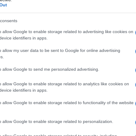
Out
consents
l'anno 1956
o allow Google to enable storage related to advertising like cookies on
evice identifiers in apps.
TRANSATLANTICO ANDREA DORIA
: si è scontrato nella nebbia con la nave Stockholm. Sono
o allow my user data to be sent to Google for online advertising
e vittime coinvolte.
s.
 L'ARTICOLO
to allow Google to send me personalized advertising.
o dell'Andrea Doria
o allow Google to enable storage related to analytics like cookies on
evice identifiers in apps.
orte il giorno 26
o allow Google to enable storage related to functionality of the website
o allow Google to enable storage related to personalization.
o allow Google to enable storage related to security, including