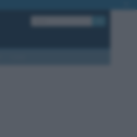
OK
?
Contatti