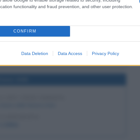
cation functionality and fraud prevention, and other user protection.
DI VERONICA GUERIN
ta per le sue inchieste contro il narcotraffico, viene
l semaforo diventi verde, viene uccisa da sei colpi di
CONFIRM
 strade principali di Dublino.
LA BIOGRAFIA
Data Deletion
Data Access
Privacy Policy
onica Guerin
l'anno 1945
LL'ONU VIENE FIRMATO
statuto delle Nazioni Unite
LA BIOGRAFIA
L' O.N.U.