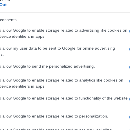
Out
EIN BERLINER" DI KENNEDY
edy pronuncia la celebre frase: "Ich bin ein Berliner".
consents
 L'ARTICOLO
o allow Google to enable storage related to advertising like cookies on
h bin ein Berliner" di Kennedy
evice identifiers in apps.
o allow my user data to be sent to Google for online advertising
s.
l'anno 1819
to allow Google to send me personalized advertising.
DELLA BICICLETTA
o allow Google to enable storage related to analytics like cookies on
ttata la bicicletta.
evice identifiers in apps.
 L'ARTICOLO
o allow Google to enable storage related to functionality of the website
della bicicletta
o allow Google to enable storage related to personalization.
l'anno 1996
o allow Google to enable storage related to security, including