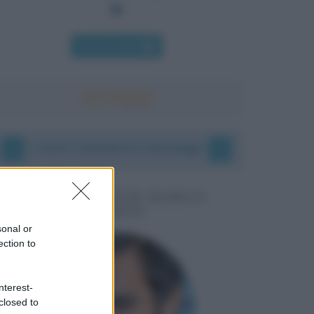
Chi l'ha detto
I vostri commenti e messaggi
MESSAGGI PER MARCO
LIORNI
sonal or
ection to
nterest-
closed to