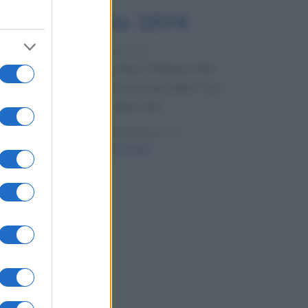
7 agosto 1974
52 ANNI FA
Camminando su una fune, Philippe Petit
compie la sua celebre traversata delle Twin
Towers a New York.
LEGGI LA BIOGRAFIA
Philippe Petit