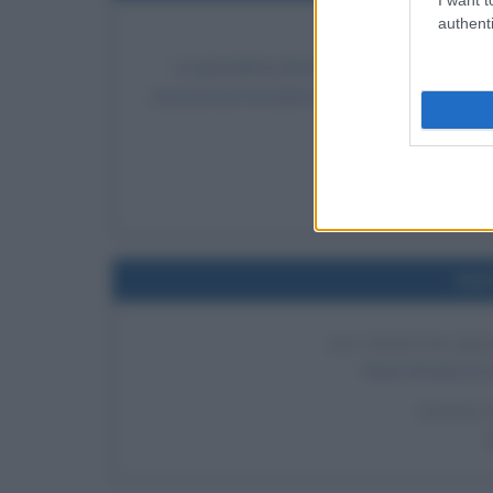
authenti
ASSASSINIO 
La giornalista irlandese Veronica Guerin, no
assassinata brutalmente: mentre attende che i
pistola su una delle
LEGGI 
Ver
Nel
LO STATUTO DE
Viene firmato lo 
LEGGI 