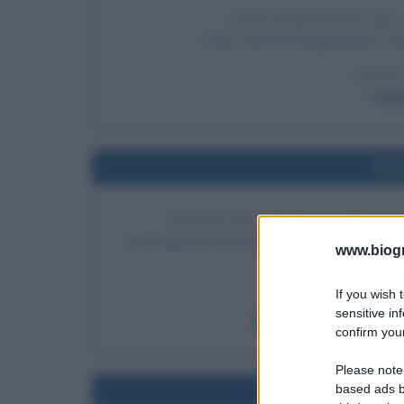
INAUGURAZIONE DEL
Dopo i lavori di ampliamento vi
LEGGI
Cana
Nel
USCITA DEL PRIMO LIBRO DI
Nel Regno Unito esce il primo libro della sag
www.biogra
Potter e l
If you wish 
LEGGI
sensitive in
Harry Potter e la pietra
confirm your
Please note
based ads b
Nel