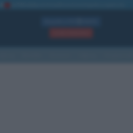
La TUA storia
: perché pubblicare la tua biografia su questo sito
1
Biografie in PDF
GRATIS
ACCEDI / REGISTRATI
Indice
Newsletter
Ricorrenze
Cultura
Che giorno sarà