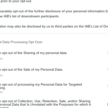
 prior to your opt-out.
UN GOVERNO AUTORITARIO IN INDIA
rately opt-out of the further disclosure of your personal information by
he IAB’s list of downstream participants.
 un governo autoritario in India.
LA BIOGRAFIA
tion may also be disclosed by us to third parties on the IAB’s List of 
dira Gandhi
 that may further disclose it to other third parties.
 that this website/app uses one or more Google services and may gath
l Data Processing Opt Outs
including but not limited to your visit or usage behaviour. You may click 
l'anno 1964
 to Google and its third-party tags to use your data for below specifi
o opt-out of the Sharing of my personal data.
ogle consent section.
In
A HARD DAY'S NIGHT" DEI BEATLES
o opt-out of the Sale of my Personal Data.
 l'album "A Hard Day's Night".
In
 L'ARTICOLO
to opt-out of processing my Personal Data for Targeted
a dei Beatles
ing.
In
o opt-out of Collection, Use, Retention, Sale, and/or Sharing
l'anno 1963
ersonal Data that Is Unrelated with the Purposes for which it
lected.