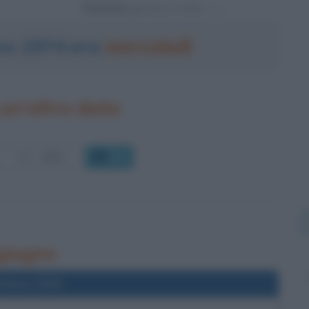
Powered by
gno 1974 era
mercoledì
un'altra data
OK
 giugno
l'anno 2016