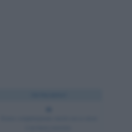
Chi l'ha detto?
Essere completamente onesti con se stessi
è un buon esercizio.