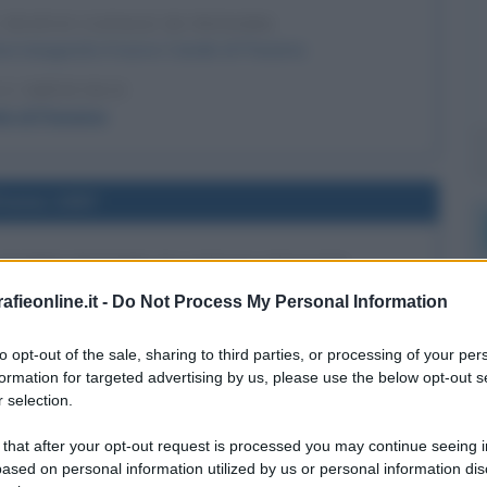
 NUOVO CANALE DI PANAMA
ene inaugurato il nuovo Canale di Panama.
 L'ARTICOLO
le di Panama
l'anno 1997
 HARRY POTTER IN LINGUA INGLESE
a di Harry Potter, scritto da Joanne K. Rowling: "Harry
fieonline.it -
Do Not Process My Personal Information
a pietra filosofale".
to opt-out of the sale, sharing to third parties, or processing of your per
 L'ARTICOLO
formation for targeted advertising by us, please use the below opt-out s
 filosofale (riassunto del libro)
 selection.
 that after your opt-out request is processed you may continue seeing i
ased on personal information utilized by us or personal information dis
l'anno 1975