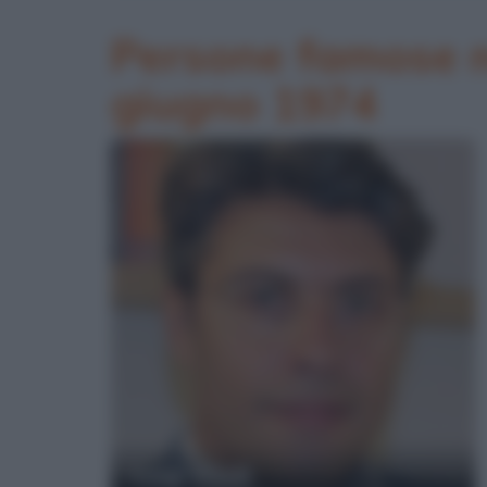
Persone famose na
giugno 1974
Luigi Vitelli