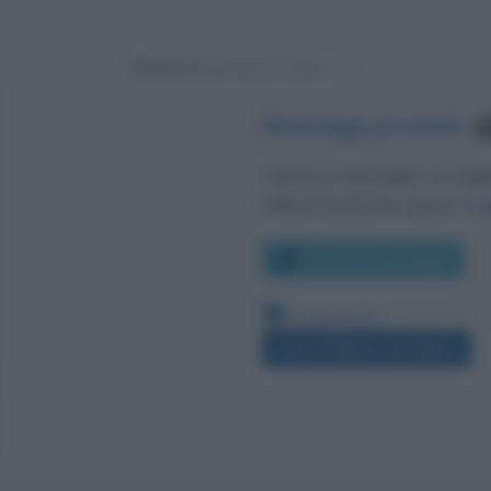
Powered by
Messaggi presenti
:
4
Lascia un messaggio, un sug
Utilizza il pulsante, oppure i
co
Scrivi un messaggio
Leggi anche:
Frasi di Mario Giordano