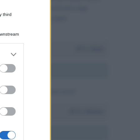
N I TUOI SCOPI, PIUTTOSTO PER
 third
SINFORMAZIONE DI CERTI
Downstream
Da:
Anna
er and store
to grant or
ed purposes
ono vuote da parecchi anni grazie
Da:
Adriano