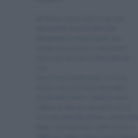
Mi chiamo Lorenzo Aliani e sono stato
Ingiustamente licenziato dalla Citta'
Metropolitana di Venezia perche' davo
fastidio con le mie idee e i miei pensieri
oltre al fatto che erano invidiosi delle mie
cose.
Sono in mezzo ad una strada, vivo in un
furgone e non trovo nessun tipo di aiuto
da parte della Caritas ; o meglio la stessa
a Mestre mi offre una cena tutte le sere se
sto la, ma senza poter dormire ; mentre a P
Eppure vedo marocchini e arabi con auto da
20000 euro andare a ritirare i pacchi alimenta