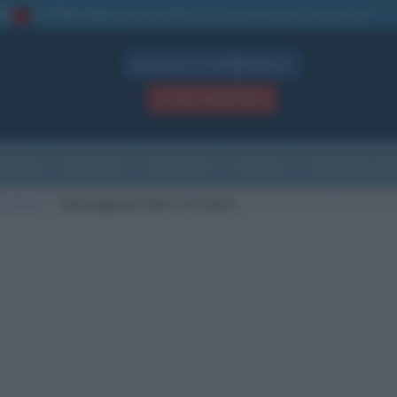
La TUA storia
: perché pubblicare la tua biografia su questo sito
1
Biografie in PDF
GRATIS
ACCEDI / REGISTRATI
Indice
Newsletter
Ricorrenze
Cultura
Che giorno sarà
Giordano
Messaggi per Mario Giordano