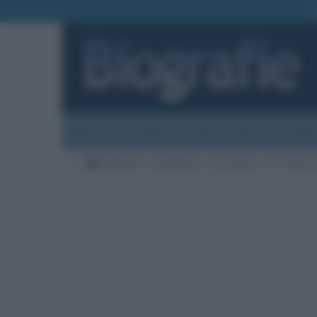
Biografie
Foto
Temi
Categorie
Biografie
Letteratura
Giornalisti
G
Mario 