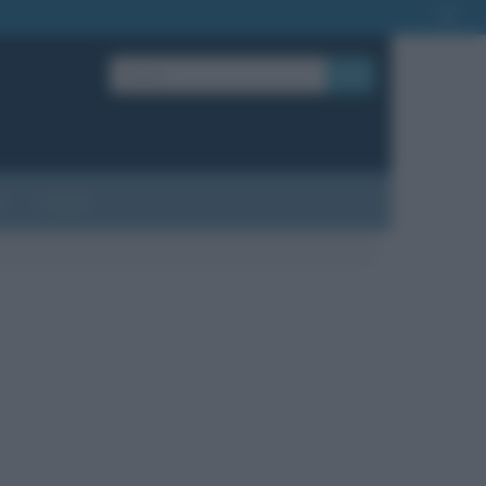
OK
?
Contatti