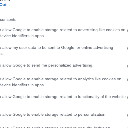
Out
isperazione per evidenziare il mio completo disagio e impote
consents
o emilia in via piccard della borsa con relativi documenti ban
l furto fatto in breve secondi con uno scompenso spocologico 
o allow Google to enable storage related to advertising like cookies on
evice identifiers in apps.
pattuglia constatatava che nella giornata di venerdi 12. luglio
o allow my user data to be sent to Google for online advertising
lio la denuncia presso la questura di reggio emilia facendo not
s.
per quale motivo non hanno ritenuto oppurtuno mettere qualche
to allow Google to send me personalized advertising.
arata a fare questi furti (anche in una coop del luogo stessi re
rde del lidl e ho fatto notare l'accaduto e fargli presente la n
o allow Google to enable storage related to analytics like cookies on
quenti sapevano, non si puo piu' andare avanti così a stressa
evice identifiers in apps.
nti pronti a colpire i difesi cittadini soffocati dallaburocraz
o allow Google to enable storage related to functionality of the website
guali denucie che deve fare cuotidianamente. grazie ho inviato
o allow Google to enable storage related to personalization.
smissioni con la bocca di chi come noi a subito un reato con 
o allow Google to enable storage related to security, including