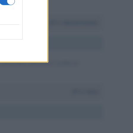
Da:
Mazzoli Daniele
e ridiscendere liberamente sarebbe un
Da:
Anna