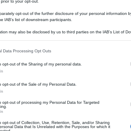
 prior to your opt-out.
NO APRISSE UN'INCHIESTA SUI DUE CASI, MA NON CO
rately opt-out of the further disclosure of your personal information by
INI E DIMOSTRARE LA PARZIALITA' O FORSE LA DI
he IAB’s list of downstream participants.
tion may also be disclosed by us to third parties on the IAB’s List of 
 that may further disclose it to other third parties.
 that this website/app uses one or more Google services and may gath
l Data Processing Opt Outs
including but not limited to your visit or usage behaviour. You may click 
 to Google and its third-party tags to use your data for below specifi
o opt-out of the Sharing of my personal data.
ogle consent section.
In
onate in via olivieri a milano che stanno cadendo a pezzi e s
o opt-out of the Sale of my Personal Data.
In
to opt-out of processing my Personal Data for Targeted
ing.
In
o opt-out of Collection, Use, Retention, Sale, and/or Sharing
ersonal Data that Is Unrelated with the Purposes for which it
lected.