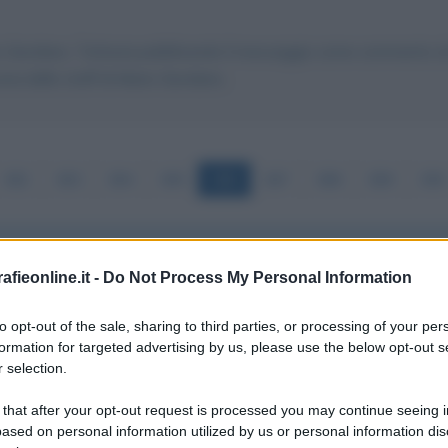
io Giordano. Tuttavia pubblicando il messaggio come commento al t
na dello staff di Mario Giordano.
382
383
384
385
386
387
388
389
390
fieonline.it -
Do Not Process My Personal Information
to opt-out of the sale, sharing to third parties, or processing of your per
condanna della stessa da parte della magistratura vanno paragona
formation for targeted advertising by us, please use the below opt-out s
 selection.
i identiche con due tesorieri che hanno fatto man bassa nelle c
onda con arresto condanna al rimborso del tesoriere. Studiati 
 that after your opt-out request is processed you may continue seeing i
ased on personal information utilized by us or personal information dis
ar fuori un partito e il suo segretario troppo scomodi per la sin