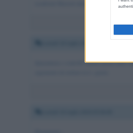
iconfronti Mazzoli daniele. tel. 347-------
authenti
Lunedì 15 luglio 2019 11:00:01
Quarantena e controlli sanitari prima dello s
argomento da trattare in tv. grazie.
Lunedì 15 luglio 2019 07:04:05
Buongiorno ;