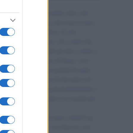
nza dopo che io e mia moglie siamo stati
comat e telefonini mentre caricavamo la spesa
indiscrevibile, chiamando il 113 che
 2019 non eravamo srati i soli a subire tale
are che non eravamo stati gli unici a subire il
 pattuglia in attenzione sul luogo, visto i
ati potete controllare sui giornali di reggio
on presenza di un impianto di telecamere nel
re i comunicittadiniche pensanoallafamiglia e
ia dopo aver subito moramente ed economicante
 a voi questosfogo perché seguo sempreil sig.
la stessa disperazione. con stima nei vostr