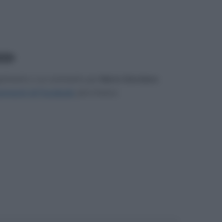
.614
gerimento o un commento per
Mario Giordano
.
mmenti di Facebook
, più in basso.