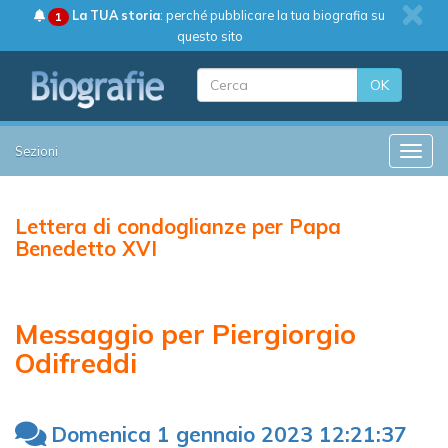
La TUA storia
: perché pubblicare la tua biografia su
1
questo sito
OK
Sezioni
Toggle
Lettera di condoglianze per Papa
Benedetto XVI
Messaggio per Piergiorgio
Odifreddi
Domenica 1 gennaio 2023 12:21:37