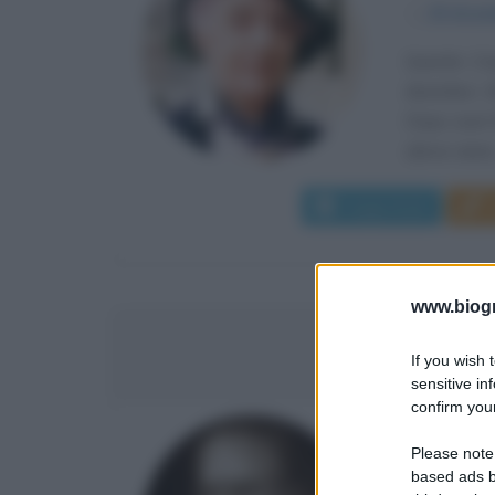
α
25 dice
Quentin Cri
dicembre 19
Dopo aver 
(dove viene.
Leggi di più
www.biogra
JOH
If you wish 
sensitive in
confirm your
SCIENZIA
Please note
METEOR
based ads b