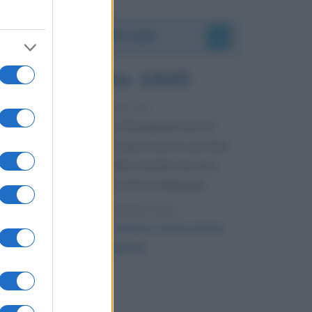
Accadde oggi
9 agosto 1945
81 ANNI FA
Dopo l'attacco alla città giapponese di
Hiroshima avvenuto tre giorni prima, gli Stati
Uniti sganciano un'altra bomba atomica
radendo al suolo la città di Nagasaki.
LEGGI L'ARTICOLO
Il bombardamento atomico di Hiroshima
e Nagasaki