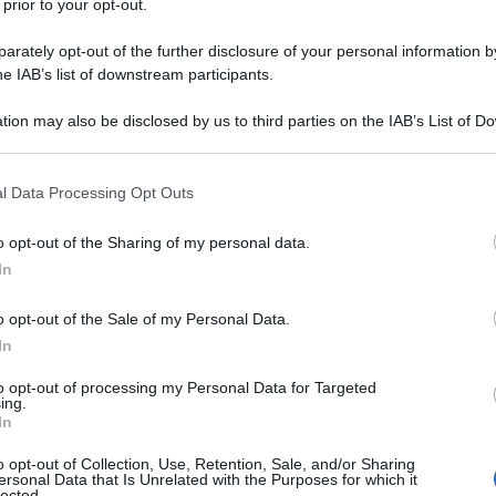
 prior to your opt-out.
mbre
1766
ω
27 luglio
1844
rately opt-out of the further disclosure of your personal information by
 nasce il 6 settembre del 1766 a Eaglesfield, vicino a
he IAB’s list of downstream participants.
h, in Inghilterra, da una famiglia quacchera. La sua
tion may also be disclosed by us to third parties on the IAB’s List of 
 la sua adolescenza sono influenzate dal pensiero del
 that may further disclose it to other third parties.
Elihu...
 that this website/app uses one or more Google services and may gath
l Data Processing Opt Outs
including but not limited to your visit or usage behaviour. You may click 
Commenta
Download PDF
 to Google and its third-party tags to use your data for below specifi
o opt-out of the Sharing of my personal data.
ogle consent section.
In
o opt-out of the Sale of my Personal Data.
In
to opt-out of processing my Personal Data for Targeted
ing.
In
o opt-out of Collection, Use, Retention, Sale, and/or Sharing
ersonal Data that Is Unrelated with the Purposes for which it
lected.