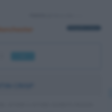
Powered by
Manchester
2 biografie in elenco
OK
TIN CRISP
RE, ATTORE E AUTORE SATIRICO INGLESE