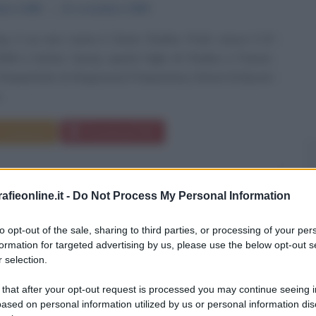
mbre
1908
ω
21 novembre
1999
sp, il cui vero nome è Denis Charles Pratt, nasce il 25
08 a Sutton, Surrey, quarto figlio di Charles e Francis.
frequentato la Kingswood Preparatory School di Epsom
..
Commenta
Download PDF
fieonline.it -
Do Not Process My Personal Information
N DALTON
to opt-out of the sale, sharing to third parties, or processing of your per
formation for targeted advertising by us, please use the below opt-out s
 selection.
TO INGLESE - CHIMICO, FISICO E
 that after your opt-out request is processed you may continue seeing i
OLOGO
ased on personal information utilized by us or personal information dis