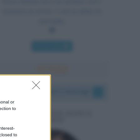
Essere mamma non è un mestiere, non è
nemmeno un dovere: è solo un diritto tra
tanti diritti.
Chi l'ha detto
I vostri commenti e messaggi
sonal or
ection to
MESSAGGI PER MARCO
LIORNI
nterest-
closed to