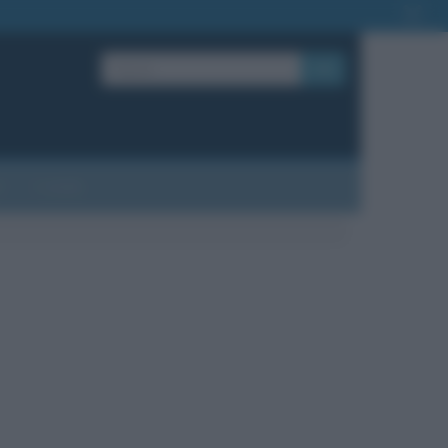
OK
?
Contatti