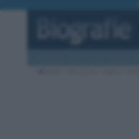
Biografie
Foto
Temi
Categorie
Biografie
Nazioni di morte
Inghilterra
Città 