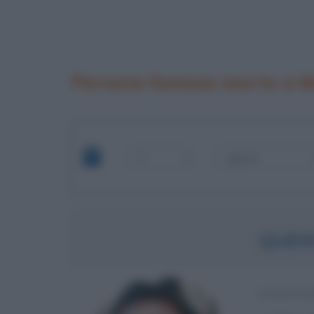
Persone famose morte a 
QUEN
SCRITTO