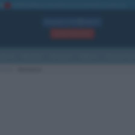
La TUA storia
: perché pubblicare la tua biografia su questo sito
1
Biografie in PDF
GRATIS
ACCEDI / REGISTRATI
Indice
Newsletter
Ricorrenze
Cultura
Che giorno sarà
di morte
Manchester