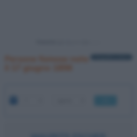
Powered by
Persone famose nate
1 biografia in elenco
il 17 giugno 1898
OK
MAURITS ESCHER