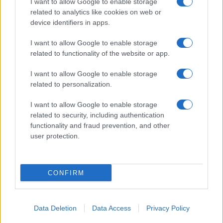
I want to allow Google to enable storage
related to analytics like cookies on web or
Biografie
Approfondimenti
device identifiers in apps.
Biografie di oggi
Mappa del sito
Biografie più visitate
Ricorrenze
I want to allow Google to enable storage
Indice dei nomi
Onomastico
related to functionality of the website or app.
Foto di personaggi famosi
Che giorno era?
Categorie
Che giorno sarà?
I want to allow Google to enable storage
Temi
Cultura
related to personalization.
Servizi
I want to allow Google to enable storage
Pubblica la tua biografia
related to security, including authentication
functionality and fraud prevention, and other
Privacy Policy
user protection.
Cookie Policy
Preferenze Privacy
Contatti
CONFIRM
Biografieonline.it © 2003-2025 • Riproduzione dei testi consentita citando la fonte
Creative Commons
come da Licenza
• Nota: come Affiliato Amazon, il sito
Pubblicità
ricava commissioni sugli acquisti idonei. •
Data Deletion
Data Access
Privacy Policy