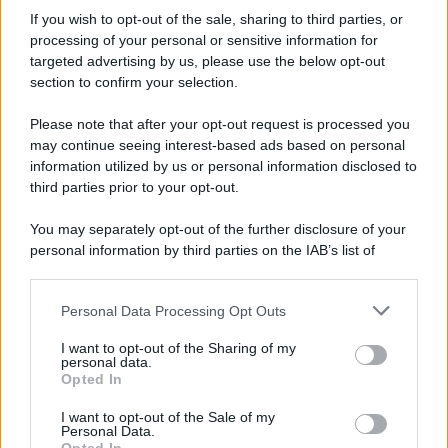
7 agosto 1974
If you wish to opt-out of the sale, sharing to third parties, or
processing of your personal or sensitive information for
52 ANNI FA
targeted advertising by us, please use the below opt-out
Camminando su una fune, Philippe Petit compie la
section to confirm your selection.
sua celebre traversata delle Twin Towers a New
Please note that after your opt-out request is processed you
York.
may continue seeing interest-based ads based on personal
LEGGI LA BIOGRAFIA
information utilized by us or personal information disclosed to
Philippe Petit
third parties prior to your opt-out.
You may separately opt-out of the further disclosure of your
personal information by third parties on the IAB’s list of
downstream participants.
Personal Data Processing Opt Outs
This information may also be disclosed by us to third parties
on the IAB’s List of Downstream Participants that may further
I want to opt-out of the Sharing of my
disclose it to other third parties.
personal data.
Opted In
Please note that this website/app uses one or more Google
RICEVI GLI AGGIORNAMENTI
services and may gather and store information including but
I want to opt-out of the Sale of my
Personal Data.
not limited to your visit or usage behaviour. You may click to