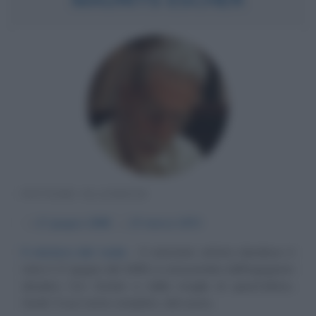
PITTORE OLANDESE
α
17 giugno
1898
ω
27 marzo
1972
Il mistero del reale
Il visionario artista olandese è
nato il 17 giugno del 1898 a Leeuwarden dall'ingegnere
idraulico G.A. Escher e dalla moglie di quest'ultimo,
Sarah. Il suo nome completo, dal suono...