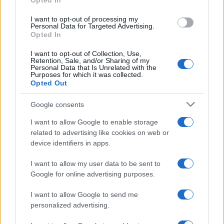
Opted In
grant or deny consent to Google and its third-party tags to
Inserisci la tua migliore e-mail
use your data for below specified purposes in below Google
I want to opt-out of processing my
consent section.
Personal Data for Targeted Advertising.
E-mail
Opted In
OK
I want to opt-out of Collection, Use,
Retention, Sale, and/or Sharing of my
Personal Data that Is Unrelated with the
Purposes for which it was collected.
Opted Out
Google consents
I want to allow Google to enable storage
related to advertising like cookies on web or
device identifiers in apps.
I want to allow my user data to be sent to
Google for online advertising purposes.
I want to allow Google to send me
personalized advertising.