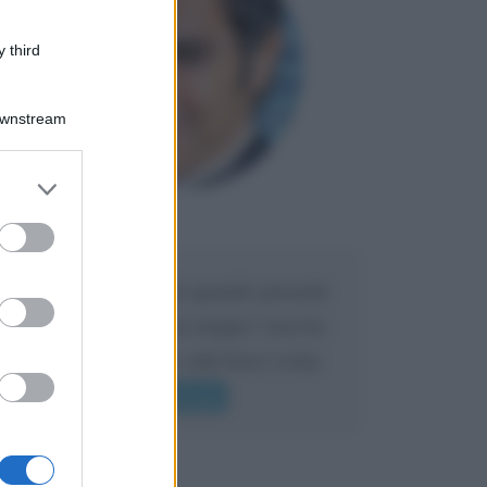
 third
Downstream
er and store
to grant or
Maria
ed purposes
DA:
Caro Liorni perché quando presenti
l'eredità urli sempre troppo? non ho
mai sentito Mike o altri bravi come
lui gridare
Leggi di più