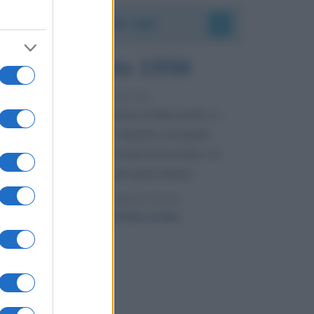
Accadde oggi
8 agosto 1956
70 ANNI FA
Nella miniera di carbone di Marcinelle, in
Belgio, avviene un disastro nel quale
perdono la vita centinaia di lavoratori, la
maggior parte dei quali italiani.
LEGGI L'ARTICOLO
Il disastro di Marcinelle