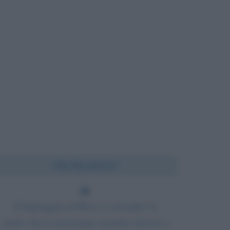
Chi l'ha detto?
Il linguaggio politico è concepito in
modo che le menzogne suonino sincere e