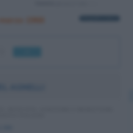
Powered by
 marzo 1966
2 biografie in elenco
OK
L AGNELLI
E, MUSICISTA, SCRITTORE E PRODUTTORE
AFICO ITALIANO
o
1966