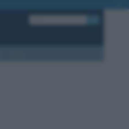
OK
?
Contatti