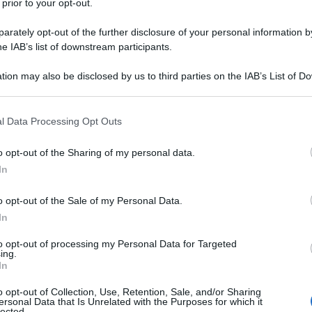
 prior to your opt-out.
iera con giunonica simpatia
La bella Manuela
er (deciderà poi di farsi chiamare semplicemente Ela),
rately opt-out of the further disclosure of your personal information by
amosa in Italia grazie alle sue forme generose, al suo
he IAB’s list of downstream participants.
tion may also be disclosed by us to third parties on the IAB’s List of 
 that may further disclose it to other third parties.
Commenta
Download PDF
 that this website/app uses one or more Google services and may gath
l Data Processing Opt Outs
including but not limited to your visit or usage behaviour. You may click 
 to Google and its third-party tags to use your data for below specifi
o opt-out of the Sharing of my personal data.
ogle consent section.
In
Nati il 14 marzo
o opt-out of the Sale of my Personal Data.
In
to opt-out of processing my Personal Data for Targeted
ing.
In
o opt-out of Collection, Use, Retention, Sale, and/or Sharing
ersonal Data that Is Unrelated with the Purposes for which it
lected.