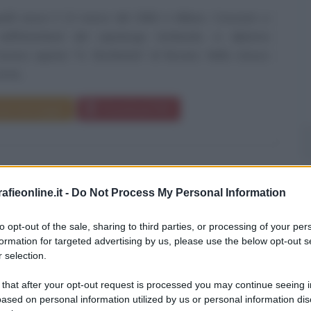
elli nasce il 13 marzo del 1966 a Milano. Cresciuto a
nell'hinterland del capoluogo lombardo, si diploma
o tecnico agrario "G. Bonfantini" di Novara. Nello stesso
vvia...
da messaggio
Download PDF
fieonline.it -
Do Not Process My Personal Information
A WEBER
to opt-out of the sale, sharing to third parties, or processing of your per
formation for targeted advertising by us, please use the below opt-out s
 selection.
RICE TV TEDESCA
 that after your opt-out request is processed you may continue seeing i
o
1966
ased on personal information utilized by us or personal information dis