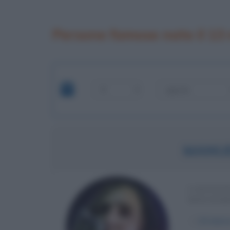
Persone famose nate il 13
MANUE
CANTANT
DISCOGR
α
13 marz