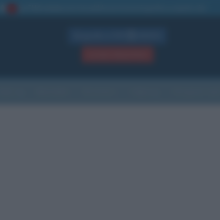
La TUA storia
: perché pubblicare la tua biografia su questo sito
1
Biografie in PDF
GRATIS
ACCEDI / REGISTRATI
Indice
Newsletter
Ricorrenze
Cultura
Che giorno sarà