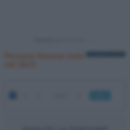
Powered by
Persone famose nate
1 biografia in elenco
nel 1621
OK
JEAN DE LA FONTAINE