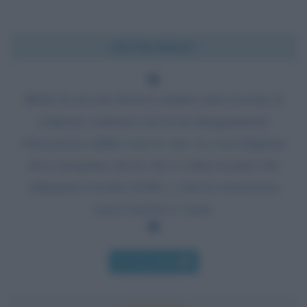
Chi l'ha detto?
Molto di ciò che finora è andato sotto il nome di
religione conteneva in sé un atteggiamento
d'inconscia ostilità verso la vita. La vera religione
deve insegnare che la vita è colma di gioie che
rallegrano l'occhio di Dio, e che la conoscenza
senza l'azione è vuota.
Chi l'ha detto