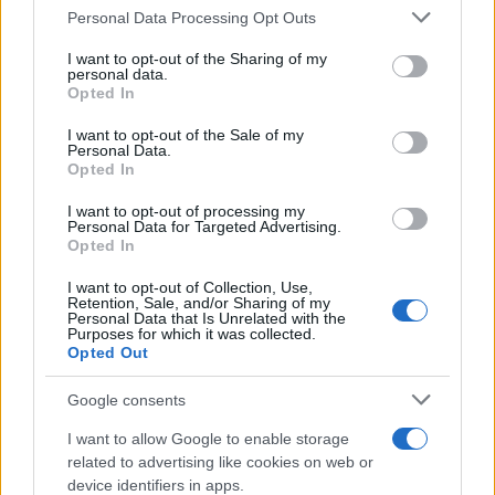
Personal Data Processing Opt Outs
This information may also be disclosed by us to third parties
on the IAB’s List of Downstream Participants that may further
I want to opt-out of the Sharing of my
disclose it to other third parties.
personal data.
Opted In
Please note that this website/app uses one or more Google
RICEVI GLI AGGIORNAMENTI
services and may gather and store information including but
I want to opt-out of the Sale of my
Personal Data.
not limited to your visit or usage behaviour. You may click to
Opted In
grant or deny consent to Google and its third-party tags to
Inserisci la tua migliore e-mail
use your data for below specified purposes in below Google
I want to opt-out of processing my
consent section.
Personal Data for Targeted Advertising.
E-mail
Opted In
OK
I want to opt-out of Collection, Use,
Retention, Sale, and/or Sharing of my
Personal Data that Is Unrelated with the
Purposes for which it was collected.
Opted Out
Google consents
I want to allow Google to enable storage
related to advertising like cookies on web or
device identifiers in apps.