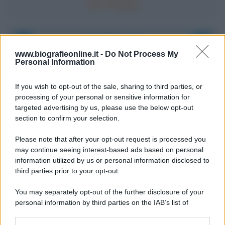
Accadde oggi
www.biografieonline.it -
Do Not Process My
Personal Information
6 agosto 1945
If you wish to opt-out of the sale, sharing to third parties, or
81 ANNI FA
processing of your personal or sensitive information for
Durante la Seconda guerra mondiale avviene uno dei
targeted advertising by us, please use the below opt-out
più tristi episodi che la storia ricordi: il
section to confirm your selection.
bombardamento atomico di Hiroshima.
Please note that after your opt-out request is processed you
LEGGI L'ARTICOLO
may continue seeing interest-based ads based on personal
Il bombardamento atomico di Hiroshima e
information utilized by us or personal information disclosed to
Nagasaki
third parties prior to your opt-out.
You may separately opt-out of the further disclosure of your
personal information by third parties on the IAB’s list of
downstream participants.