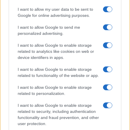
I want to allow my user data to be sent to
Google for online advertising purposes.
I want to allow Google to send me
personalized advertising.
I want to allow Google to enable storage
related to analytics like cookies on web or
Biografie
Approfondimenti
device identifiers in apps.
Biografie di oggi
Mappa del sito
Biografie più visitate
Ricorrenze
I want to allow Google to enable storage
Indice dei nomi
Onomastico
related to functionality of the website or app.
Foto di personaggi famosi
Che giorno era?
Categorie
Che giorno sarà?
I want to allow Google to enable storage
Temi
Cultura
related to personalization.
Servizi
I want to allow Google to enable storage
Pubblica la tua biografia
related to security, including authentication
functionality and fraud prevention, and other
Privacy Policy
user protection.
Cookie Policy