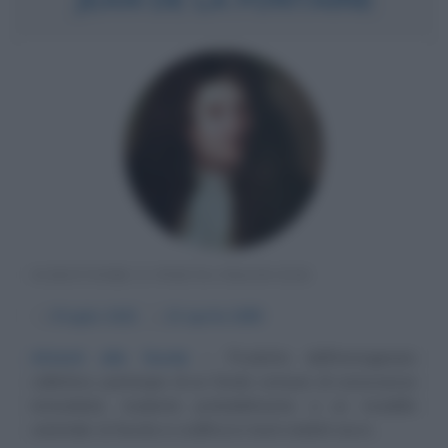
SCRITTORE E POETA FRANCESE
α
8 luglio
1621
ω
13 aprile
1695
Attenti alle favole
Prodotto dell'immaginario
collettivo, partecipe di un fondo comune di conoscenze
immediate, risalente probabilmente a un modello
orientale, la favola si codifica in testi redatti sia in...