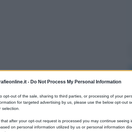
fieonline.it -
Do Not Process My Personal Information
l'anno 1997
to opt-out of the sale, sharing to third parties, or processing of your per
formation for targeted advertising by us, please use the below opt-out s
 selection.
 DONNA SEGRETARIO DI STATO DEGLI USA
a Segretario di Stato degli Stati Uniti d'America.
 that after your opt-out request is processed you may continue seeing i
ased on personal information utilized by us or personal information dis
LA BIOGRAFIA