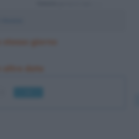
Powered by
.
Vincenzo
o stesso giorno
n altre date
OK