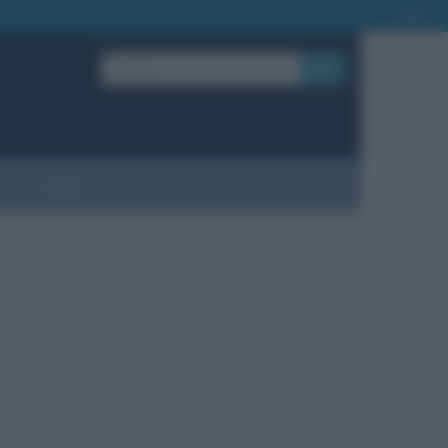
OK
?
Contatti