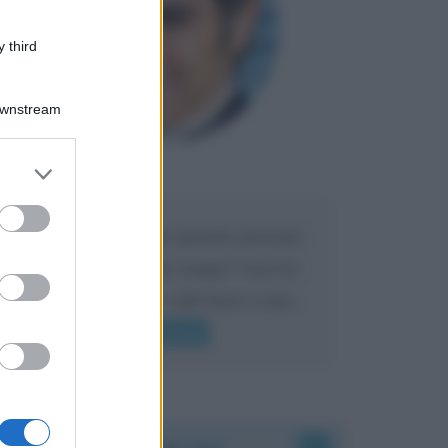
 third
Downstream
er and store
Maria
DA:
to grant or
ed purposes
Caro Liorni perché quando presenti
l'eredità urli sempre troppo? non ho
mai sentito Mike o altri bravi come
lui gridare
Leggi di più
Accadde oggi