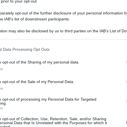
 prior to your opt-out.
eine Albright
rately opt-out of the further disclosure of your personal information by
he giorno era?
he IAB’s list of downstream participants.
tion may also be disclosed by us to third parties on the IAB’s List of 
 that may further disclose it to other third parties.
l'anno 1984
 that this website/app uses one or more Google services and may gath
l Data Processing Opt Outs
including but not limited to your visit or usage behaviour. You may click 
 to Google and its third-party tags to use your data for below specifi
MO COMPUTER APPLE MACINTOSH
o opt-out of the Sharing of my personal data.
ogle consent section.
resentato con uno spot durante il XVIII Superbowl.
In
 L'ARTICOLO
o opt-out of the Sale of my Personal Data.
ria di Apple
In
he giorno era?
to opt-out of processing my Personal Data for Targeted
ing.
In
o opt-out of Collection, Use, Retention, Sale, and/or Sharing
l'anno 1983
ersonal Data that Is Unrelated with the Purposes for which it
lected.