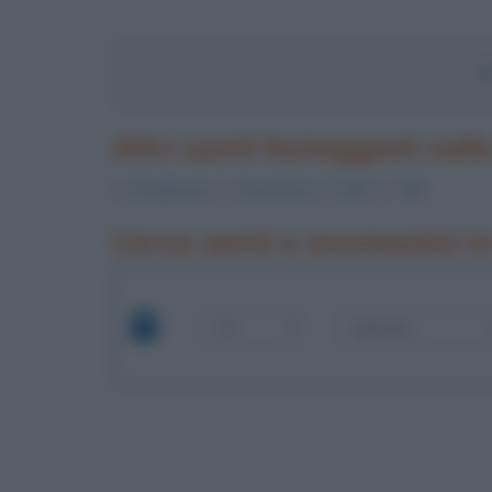
S
Altri santi festeggiati nell
S.
Gaudenzio
, S.
Anastasio
, S.
Ulfo
, S.
Tilla
Cerca santi e onomastici i