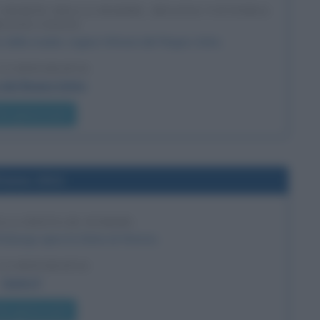
A MORTE DELLA MADRE, REGINA VITTORIA
REGNO UNITO
 della madre, regina Vittoria del Regno Unito.
LA BIOGRAFIA
 del Regno Unito
he giorno era?
l'anno 1521
LLA DIETA DI WORMS
'Asburgo apre la Dieta di Worms.
LA BIOGRAFIA
Carlo V
he giorno era?