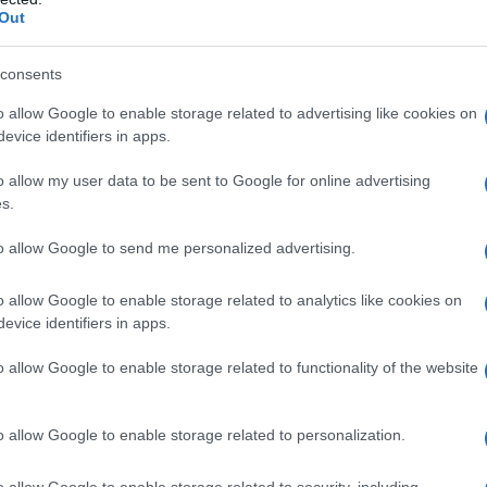
Out
ÖRN BORG DAL TENNIS
a il tennis professionistico.
consents
LA BIOGRAFIA
o allow Google to enable storage related to advertising like cookies on
jorn Borg
evice identifiers in apps.
he giorno era?
o allow my user data to be sent to Google for online advertising
s.
to allow Google to send me personalized advertising.
l'anno 1973
o allow Google to enable storage related to analytics like cookies on
evice identifiers in apps.
E FRAZIER INTERROMPENDO LA SUA
ATTIBILITÀ
o allow Google to enable storage related to functionality of the website
e Frazier nella sua carriera professionistica di campione
esi massimi di pugilato.
o allow Google to enable storage related to personalization.
LA BIOGRAFIA
rge Foreman
o allow Google to enable storage related to security, including