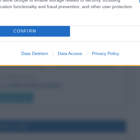
cation functionality and fraud prevention, and other user protection.
he giorno era?
CONFIRM
l'anno 1957
Data Deletion
Data Access
Privacy Policy
ELIANO DALLA PENISOLA DEL SINAI
o il 29 ottobre 1956 - si ritira dalla penisola del Sinai.
 L'ARTICOLO
 i conflitti arabo-israeliani
he giorno era?
l'anno 1901