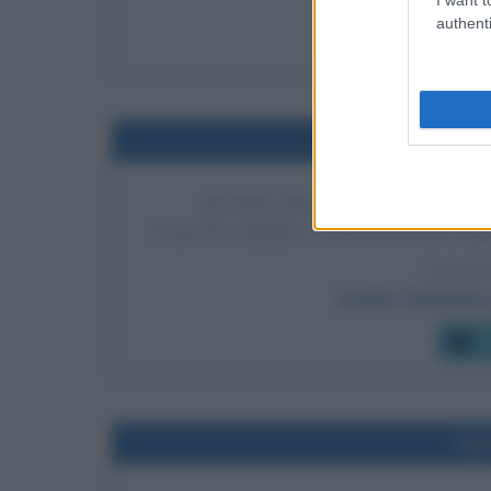
authenti
C
Nel
RITIRO DELL'ESERCITO ISRA
L'esercito israeliano - che aveva invaso l'Egitt
LEGGI
Israele, Palestina e
C
Nel