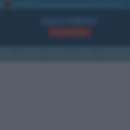
La TUA storia
: perché pubblicare la tua biografia su questo sito
1
Biografie in PDF
GRATIS
ACCEDI / REGISTRATI
Indice
Newsletter
Ricorrenze
Cultura
Che giorno sarà