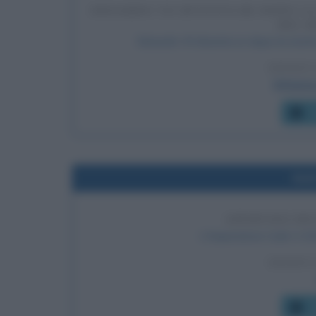
EDOARDO VII DIVENTA RE DOPO L
DEL 
Edoardo VII diventa re dopo la morte
LEGGI 
Vittoria
C
Nel
APERTURA DE
L'Imperatore Carlo V d
LEGGI 
C