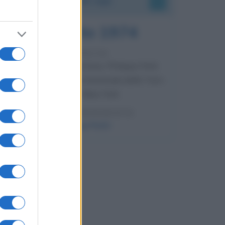
7 agosto 1974
52 ANNI FA
Camminando su una fune, Philippe Petit
compie la sua celebre traversata delle Twin
Towers a New York.
LEGGI LA BIOGRAFIA
Philippe Petit