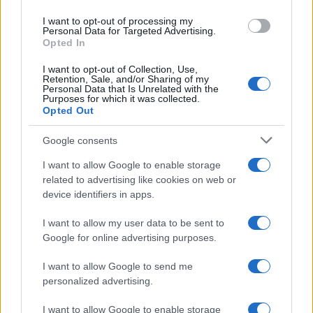
use your data for below specified purposes in below Google
I want to opt-out of processing my
consent section.
Personal Data for Targeted Advertising.
Opted In
I want to opt-out of Collection, Use,
Valerio Mastandrea
Nicole Kidman
Retention, Sale, and/or Sharing of my
Personal Data that Is Unrelated with the
Purposes for which it was collected.
Opted Out
Google consents
I want to allow Google to enable storage
related to advertising like cookies on web or
device identifiers in apps.
Kate Hudson
Alessia Piovan
I want to allow my user data to be sent to
Google for online advertising purposes.
I want to allow Google to send me
personalized advertising.
I want to allow Google to enable storage