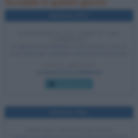
Accadde in questo giorno
Nell'anno 2011
RITROVAMENTO DEL CORPO DI YARA
GAMBIRASIO
A Chignolo d'Isola (Bergamo) viene ritrovato il corpo di
Yara Gambirasio, tredicenne scomparsa tre mesi prima.
LEGGI L'ARTICOLO
La storia di Yara Gambirasio
Che giorno era?
Nell'anno 2001
FIRMA DEL TRATTATO DI NIZZA
I quindici stati dell'Unione europea firmano il Trattato di