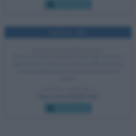
Che giorno era?
Nell'anno 1982
NASCITA DI RADIO ITALIA
Nasce l'emittente radiofonica Radio Italia: è la prima
radio privata ad utilizzare un format, nello specifico la
scelta è quella di trasmettere solamente musica
italiana.
LEGGI L'ARTICOLO
Breve storia di Radio Italia
Che giorno era?