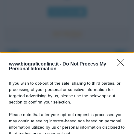
Chi l'ha detto
Accadde oggi
www.biografieonline.it -
Do Not Process My
Personal Information
8 agosto 1956
If you wish to opt-out of the sale, sharing to third parties, or
70 ANNI FA
processing of your personal or sensitive information for
Nella miniera di carbone di Marcinelle, in Belgio,
targeted advertising by us, please use the below opt-out
avviene un disastro nel quale perdono la vita
section to confirm your selection.
centinaia di lavoratori, la maggior parte dei quali
Please note that after your opt-out request is processed you
italiani.
may continue seeing interest-based ads based on personal
LEGGI L'ARTICOLO
information utilized by us or personal information disclosed to
Il disastro di Marcinelle
third parties prior to your opt-out.