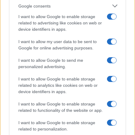
Google consents
I want to allow Google to enable storage
related to advertising like cookies on web or
device identifiers in apps.
I want to allow my user data to be sent to
Google for online advertising purposes.
I want to allow Google to send me
personalized advertising.
I want to allow Google to enable storage
related to analytics like cookies on web or
Biografie
Approfondimenti
device identifiers in apps.
Biografie di oggi
Mappa del sito
Biografie più visitate
Ricorrenze
I want to allow Google to enable storage
Indice dei nomi
Onomastico
related to functionality of the website or app.
Foto di personaggi famosi
Che giorno era?
Categorie
Che giorno sarà?
I want to allow Google to enable storage
Temi
Cultura
related to personalization.