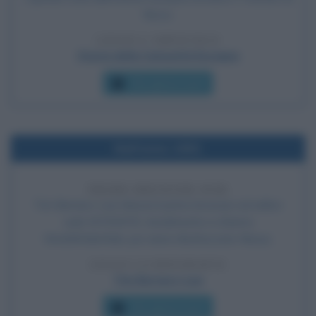
Nizza.
LEGGI L'ARTICOLO
Storia della Comunità Europea
Che giorno era?
Nell'anno 1991
PRIMO BROWSER WEB
Tim Berners-Lee rilascia il primo browser ed editor
web WYSIWYG. Inizialmente si chiama
WorldWideWeb, poi viene ribattezzato Nexus.
LEGGI LA BIOGRAFIA
Tim Berners-Lee
Che giorno era?