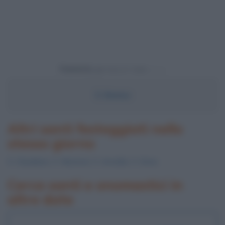
Powered by
S.
Romeo
Altri santi festeggiati nello
stesso giorno
S.
Claudiano
, S.
Nestore
, S.
Arnoldo
, S.
Enna
Cerca santi e onomastici in
altre date