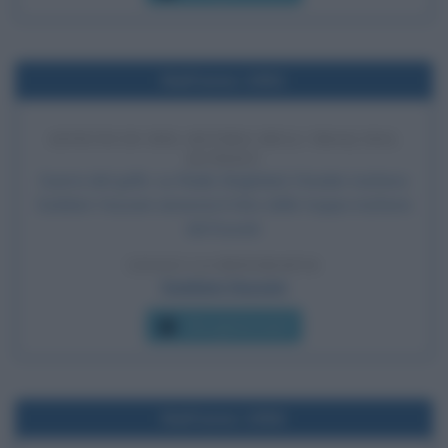
Nell'anno 1991
ANNUNCIO DEL RITIRO DELL'IRAQ DAL
KUWAIT
Guerra del golfo: su Radio Baghdad, il leader iracheno
Saddam Hussein annuncia il ritiro delle truppe irachene
dal Kuwait.
LEGGI LA BIOGRAFIA
Saddam Hussein
Che giorno era?
Nell'anno 1956