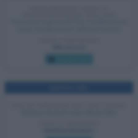
NIKITA KRUSCIOV INIZIA LA
"DESTALINIZZAZIONE" DELL'URSS
Termina il XX Congresso del PCUS, in cui Nikita Kruscev
inizia la "destalinizzazione" dell'Unione Sovietica.
LEGGI LA BIOGRAFIA
Nikita Kruscev
Che giorno era?
Nell'anno 1815
FUGA DI NAPOLEONE DALL'ISOLA D'ELBA
Napoleone Bonaparte fugge dall'isola d'Elba.
LEGGI LA BIOGRAFIA
Napoleone Bonaparte