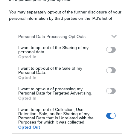
You may separately opt-out of the further disclosure of your
personal information by third parties on the IAB’s list of
downstream participants.
Personal Data Processing Opt Outs
This information may also be disclosed by us to third parties
on the IAB’s List of Downstream Participants that may further
I want to opt-out of the Sharing of my
disclose it to other third parties.
personal data.
Opted In
Please note that this website/app uses one or more Google
RICEVI GLI AGGIORNAMENTI
services and may gather and store information including but
I want to opt-out of the Sale of my
Personal Data.
not limited to your visit or usage behaviour. You may click to
Opted In
grant or deny consent to Google and its third-party tags to
Inserisci la tua migliore e-mail
use your data for below specified purposes in below Google
I want to opt-out of processing my
consent section.
Personal Data for Targeted Advertising.
E-mail
Opted In
OK
I want to opt-out of Collection, Use,
Retention, Sale, and/or Sharing of my
Personal Data that Is Unrelated with the
Purposes for which it was collected.
Opted Out