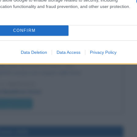
cation functionality and fraud prevention, and other user protection.
dimir Putin
he giorno era?
CONFIRM
l'anno 1981
Data Deletion
Data Access
Privacy Policy
ME DEI DETENUTI DELL'IRA
ell'IRA iniziano uno sciopero della fame.
 L'ARTICOLO
sh Republican Army)
he giorno era?
l'anno 1978