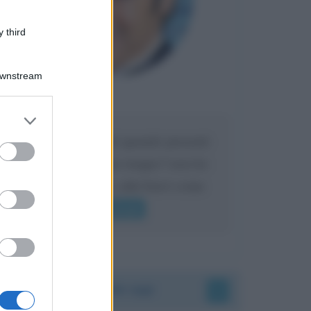
 third
Downstream
Maria
DA:
er and store
to grant or
Caro Liorni perché quando presenti
ed purposes
l'eredità urli sempre troppo? non ho
mai sentito Mike o altri bravi come
lui gridare
Leggi di più
Accadde oggi