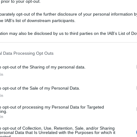
 prior to your opt-out.
toria e curiosità
rately opt-out of the further disclosure of your personal information by
he giorno era?
he IAB’s list of downstream participants.
tion may also be disclosed by us to third parties on the IAB’s List of 
 that may further disclose it to other third parties.
l'anno 2005
 that this website/app uses one or more Google services and may gath
l Data Processing Opt Outs
including but not limited to your visit or usage behaviour. You may click 
 to Google and its third-party tags to use your data for below specifi
NALITÀ USA PER LA PENA DI MORTE NEI
o opt-out of the Sharing of my personal data.
ogle consent section.
I DEI MINORENNI
In
stituzionale la pena di morte nei confronti delle persone
all'epoca del reato.
o opt-out of the Sale of my Personal Data.
In
 L'ARTICOLO
lla pena di morte
to opt-out of processing my Personal Data for Targeted
ing.
he giorno era?
In
o opt-out of Collection, Use, Retention, Sale, and/or Sharing
ersonal Data that Is Unrelated with the Purposes for which it
lected.