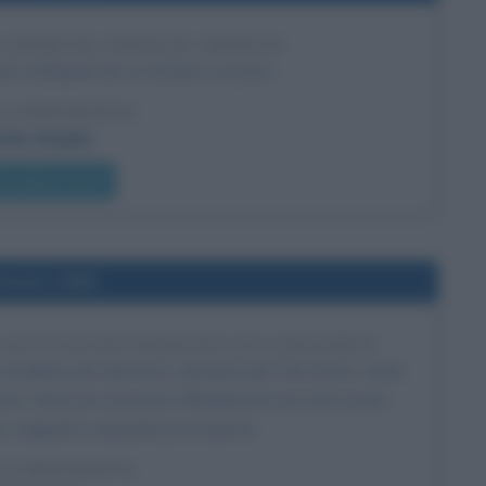
 BARA DI CHARLIE CHAPLIN
ene trafugata da un cimitero svizzero.
LA BIOGRAFIA
rlie Chaplin
he giorno era?
l'anno 1969
R ATTI OSCENI DURANTE UN CONCERTO
 di Miami, Jim Morrison, cantante dei The Doors, viene
olo. Viene poi accusato ufficialmente per atti osceni,
 volgarità e ubriachezza molesta.
LA BIOGRAFIA