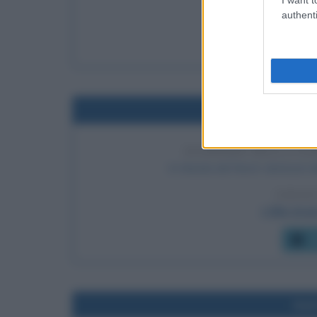
authenti
Vla
C
Nel
SCIOPERO DELLA FA
In Irlanda del Nord i detenuti d
LEGGI
L'IRA (Iri
C
Nel