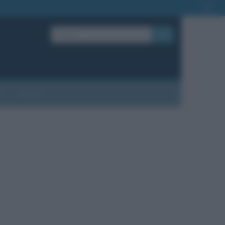
OK
?
Contatti