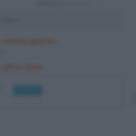
Powered by
S.
Silvio
o stesso giorno
ewi
n altre date
OK