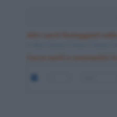
Altri santi festeggiati nell
Ss.
Albino
e
Eudossia
, S.
Ercolano
, S.
Antonina
,
S.D
Cerca santi e onomastici i