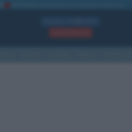
La TUA storia
: perché pubblicare la tua biografia su questo sito
1
Biografie in PDF
GRATIS
ACCEDI / REGISTRATI
Indice
Newsletter
Ricorrenze
Cultura
Che giorno sarà