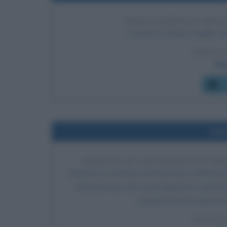
TRAFUGAMENTO DELLA
La bara di Charlie Chaplin vi
LEGGI 
Cha
C
Nel
ARRESTO DI JIM MORRISON PE
Durante un concerto al Dinner Key Auditorium
arrestato per atti osceni durante lo spettac
comportamento indecente,
LEGGI 