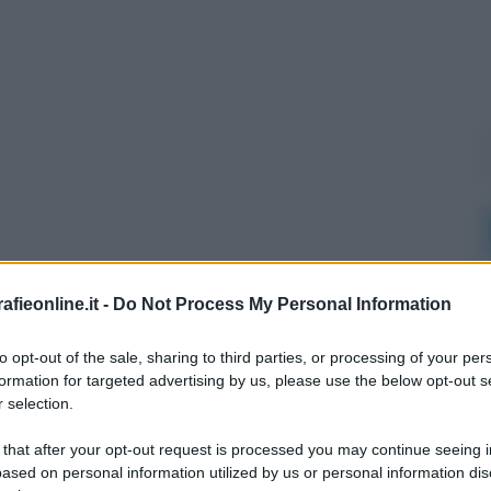
fieonline.it -
Do Not Process My Personal Information
l'anno 1983
to opt-out of the sale, sharing to third parties, or processing of your per
formation for targeted advertising by us, please use the below opt-out s
 selection.
A PRIMA COLLEZIONE SWATCH
ata la prima collezione di 12 modelli Swatch.
 that after your opt-out request is processed you may continue seeing i
ased on personal information utilized by us or personal information dis
 L'ARTICOLO