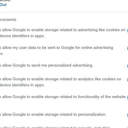
Out
l'anno 2002
consents
TA UNICA SCAMBIABILE
o allow Google to enable storage related to advertising like cookies on
i, l'Euro diventa valuta unica scambiabile.
evice identifiers in apps.
 L'ARTICOLO
o allow my user data to be sent to Google for online advertising
cita dell'Euro
s.
he giorno era?
to allow Google to send me personalized advertising.
o allow Google to enable storage related to analytics like cookies on
evice identifiers in apps.
l'anno 2002
o allow Google to enable storage related to functionality of the website
PUTIN E SHEVARDNADZE
no Eduard Shevardnadze in Kazakistan e richiede il suo
o allow Google to enable storage related to personalization.
 statunitense per la Guerra al terrorismo.
LA BIOGRAFIA
o allow Google to enable storage related to security, including