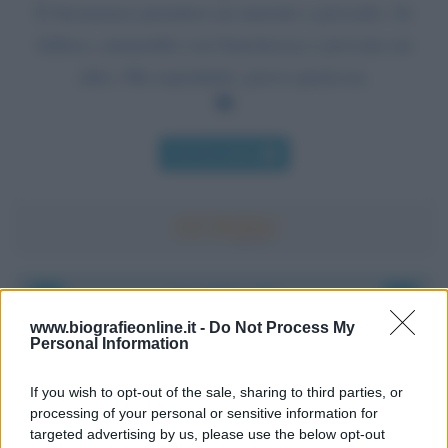
È buonsenso prendere un metodo e provarlo. Se
fallisce, ammettilo con franchezza e provane un
altro. Ma soprattutto, prova qualcosa.
Chi l'ha detto
Accadde oggi
www.biografieonline.it -
Do Not Process My
Personal Information
8 agosto 1956
If you wish to opt-out of the sale, sharing to third parties, or
70 ANNI FA
processing of your personal or sensitive information for
Nella miniera di carbone di Marcinelle, in Belgio,
targeted advertising by us, please use the below opt-out