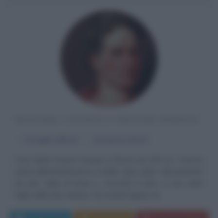
MILITARE, CONSOLE E ORATORE ROMANO
α
12 luglio
100 A.C.
ω
15 marzo
44 A.C.
Caio Giulio Cesare nacque a Roma nel 100 a.C. Faceva
parte dell'antichissima e nobile "gens Julia", discendente
da Julo, figlio di Enea e, secondo il mito, a sua volta
figlio della dea Venere. Era anche legato al...