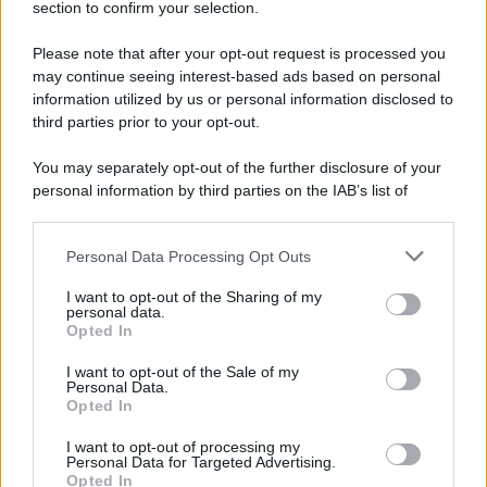
avviene un disastro nel quale perdono la vita
section to confirm your selection.
centinaia di lavoratori, la maggior parte dei quali
Please note that after your opt-out request is processed you
italiani.
may continue seeing interest-based ads based on personal
LEGGI L'ARTICOLO
information utilized by us or personal information disclosed to
Il disastro di Marcinelle
third parties prior to your opt-out.
You may separately opt-out of the further disclosure of your
personal information by third parties on the IAB’s list of
downstream participants.
Personal Data Processing Opt Outs
This information may also be disclosed by us to third parties
on the IAB’s List of Downstream Participants that may further
I want to opt-out of the Sharing of my
disclose it to other third parties.
personal data.
Opted In
Please note that this website/app uses one or more Google
RICEVI GLI AGGIORNAMENTI
services and may gather and store information including but
I want to opt-out of the Sale of my
Personal Data.
not limited to your visit or usage behaviour. You may click to
Opted In
grant or deny consent to Google and its third-party tags to
Inserisci la tua migliore e-mail
use your data for below specified purposes in below Google
I want to opt-out of processing my
consent section.
Personal Data for Targeted Advertising.
E-mail
Opted In
OK