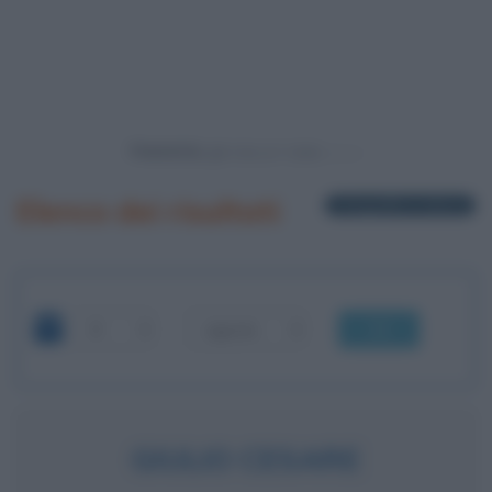
Powered by
Elenco dei risultati
1 biografia in elenco
OK
GIULIO CESARE