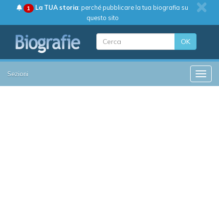
La TUA storia
: perché pubblicare la tua biografia su
1
questo sito
OK
Sezioni
Toggle