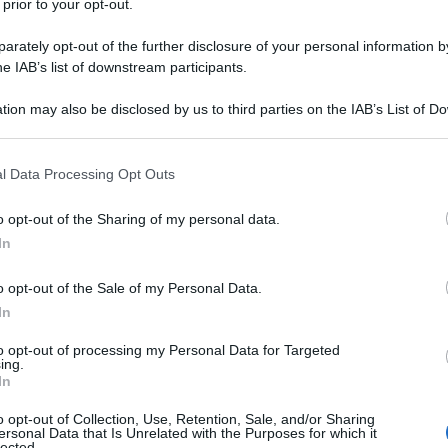
 dove studia teologia e diventa
 prior to your opt-out.
a cum laude.
rately opt-out of the further disclosure of your personal information by
he IAB’s list of downstream participants.
 Gregoire-Pierre Agagianian, pro-
tion may also be disclosed by us to third parties on the IAB’s List of 
 that may further disclose it to other third parties.
one per la Propagazione della Fede e
 that this website/app uses one or more Google services and may gath
l Data Processing Opt Outs
 i suoi familiari, che a loro volta si
including but not limited to your visit or usage behaviour. You may click 
 to Google and its third-party tags to use your data for below specifi
o opt-out of the Sharing of my personal data.
ogle consent section.
In
e
resta a Roma, dove guadagna un
o opt-out of the Sale of my Personal Data.
In
tesi dottorale è dedicata ai sacrifici
to opt-out of processing my Personal Data for Targeted
ing.
 liturgia,
logica
e filosofia tra il 1961 e
In
nary, viene nominato segretario
o opt-out of Collection, Use, Retention, Sale, and/or Sharing
ersonal Data that Is Unrelated with the Purposes for which it
lected.