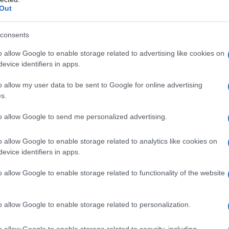
lica della Nigeria orientale. Dopo
Out
uentare l'Istituto di Pedagogia
consents
 Nigeria, dove il 29 agosto del 1965
o allow Google to enable storage related to advertising like cookies on
rentadue anni (in particolare, è
evice identifiers in apps.
adiutore dell'arcivescovo di Onitsha).
o allow my user data to be sent to Google for online advertising
s.
 del 1967, viene nominato arcivescovo
to allow Google to send me personalized advertising.
ano a guidare la sua diocesi,
o allow Google to enable storage related to analytics like cookies on
dese Charles Heerey), ottenendo la
evice identifiers in apps.
Concilio Vaticano II
, anche se non
o allow Google to enable storage related to functionality of the website
ui c'è il quarantacinquenne
o allow Google to enable storage related to personalization.
ojtyla
.
o allow Google to enable storage related to security, including