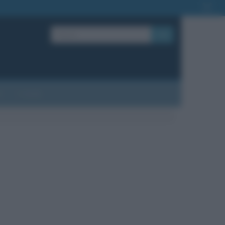
OK
?
Contatti