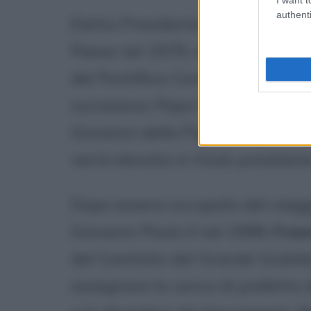
authenti
Eletto Presidente della Conferen
Paese nel 1979, cinque anni più 
del Pontificio Consiglio per il Di
successivo, Papa Giovanni Paolo I
Giovanni della Pigna: è il 25 ma
verrà elevata in titolo presibete
Dopo essersi occupato del viagg
Giovanni Paolo II nel 1998,
Fran
del Comitato del Grande Giubile
assegnare la carica di prefetto 