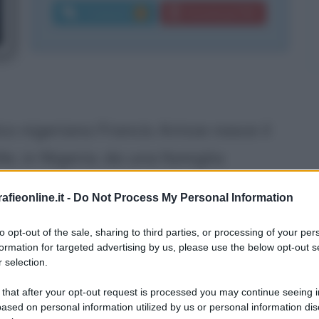
Commenti:
Download PDF
2
ico nigeriano Francis Arinze nasce il
e, in Nigeria, da una famiglia
 Ibo. Convertitosi al cattolicesimo a
fieonline.it -
Do Not Process My Personal Information
imo da padre Cyprian Michael Iwene
to opt-out of the sale, sharing to third parties, or processing of your per
imo beato nigeriano nel 1998).
formation for targeted advertising by us, please use the below opt-out s
 selection.
 famiglia, frequenta il seminario di
n filosofia nel 1950) e quindi la
 that after your opt-out request is processed you may continue seeing i
ased on personal information utilized by us or personal information dis