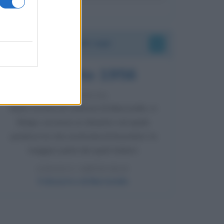
Accadde oggi
8 agosto 1956
70 ANNI FA
Nella miniera di carbone di Marcinelle, in
Belgio, avviene un disastro nel quale
perdono la vita centinaia di lavoratori, la
maggior parte dei quali italiani.
LEGGI L'ARTICOLO
Il disastro di Marcinelle