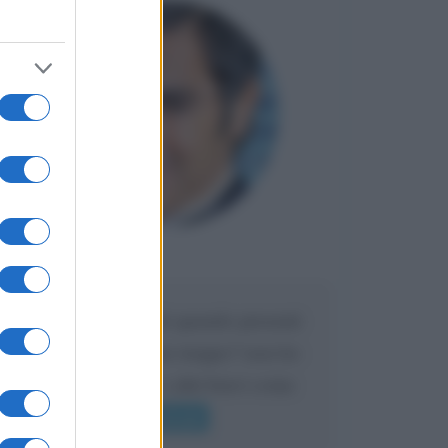
Maria
DA:
Caro Liorni perché quando presenti
l'eredità urli sempre troppo? non ho
mai sentito Mike o altri bravi come
lui gridare
Leggi di più