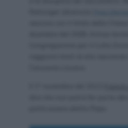
e la disciplina dei Sacramenti. 
Ratinzger (divenuto
Papa Bened
vescovo con il titolo della Chiesa
dicembre del 2008, Arinze termin
Congregazione per il Culto Divin
raggiunti limiti di età, lasciand
Canizares Llovera.
Il 1° novembre del 2012
Francis
dire che non potrà far parte de
potrà essere eletto Papa.