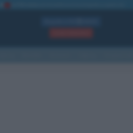
La TUA storia
: perché pubblicare la tua biografia su questo sito
1
Biografie in PDF
GRATIS
ACCEDI / REGISTRATI
Indice
Newsletter
Ricorrenze
Cultura
Che giorno sarà