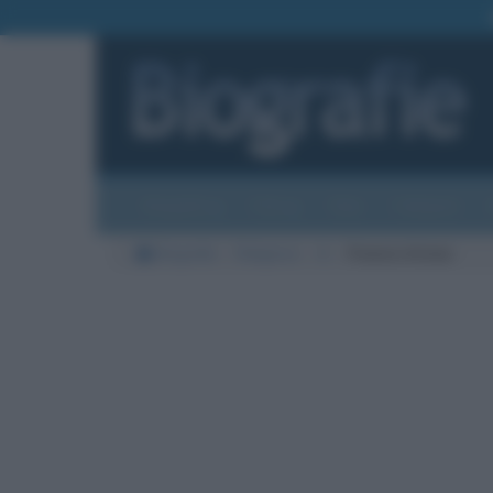
Biografie
Foto
Temi
Categorie
Biografie
Religione
A
Francis Arinze