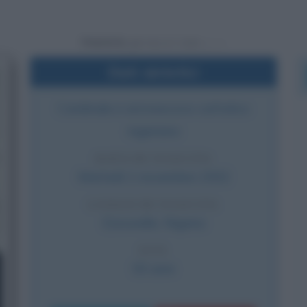
Powered by
Dati sintetici
Cardinale e arcivescovo cattolico
nigeriano
DATA DI NASCITA
Martedì
1 novembre
1932
LUOGO DI NASCITA
Eziowelle
,
Nigeria
ETÀ
93 anni