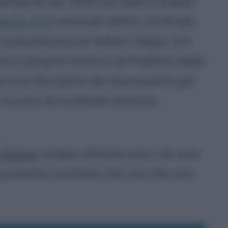
Nell'aprile del 2005 succede a Joseph
etto XVI
) venendo eletto cardinale
 Suburbicaria di Velletri-Segni. Il 9
a il proprio incarico di Prefetto della
o e la Disciplina dei Sacramenti per
o il posto al cardinale Antonio
 Arinze
compie ottanta anni: ciò vuol
l prossimo conclave, ma non che non