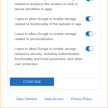
related to analytics like cookies on web or
device identifiers in apps.
Inserisci la tua migliore e-mail
I want to allow Google to enable storage
E-mail
related to functionality of the website or app.
OK
I want to allow Google to enable storage
related to personalization.
I want to allow Google to enable storage
related to security, including authentication
functionality and fraud prevention, and other
user protection.
CONFIRM
Data Deletion
Data Access
Privacy Policy