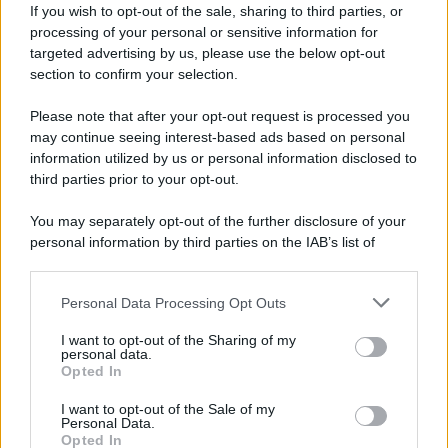
If you wish to opt-out of the sale, sharing to third parties, or
processing of your personal or sensitive information for
targeted advertising by us, please use the below opt-out
L'immortalità è il ricordo che si lascia nella
section to confirm your selection.
memoria degli uomini. Quest'idea spinge a
Please note that after your opt-out request is processed you
grandi imprese. Meglio sarebbe non aver vissuto
may continue seeing interest-based ads based on personal
che non lasciare tracce della propria esistenza.
information utilized by us or personal information disclosed to
third parties prior to your opt-out.
You may separately opt-out of the further disclosure of your
Chi l'ha detto
personal information by third parties on the IAB’s list of
downstream participants.
Personal Data Processing Opt Outs
This information may also be disclosed by us to third parties
on the IAB’s List of Downstream Participants that may further
I want to opt-out of the Sharing of my
disclose it to other third parties.
personal data.
Opted In
Accadde oggi
Please note that this website/app uses one or more Google
services and may gather and store information including but
I want to opt-out of the Sale of my
Personal Data.
not limited to your visit or usage behaviour. You may click to
9 agosto 1945
Opted In
grant or deny consent to Google and its third-party tags to