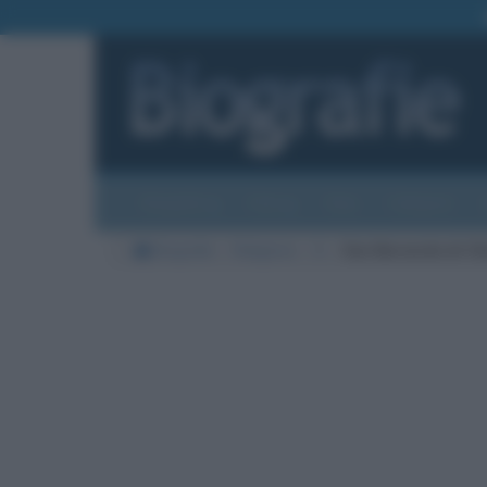
Biografie
Foto
Temi
Categorie
Biografie
Religione
S
San Bernardo di Ch