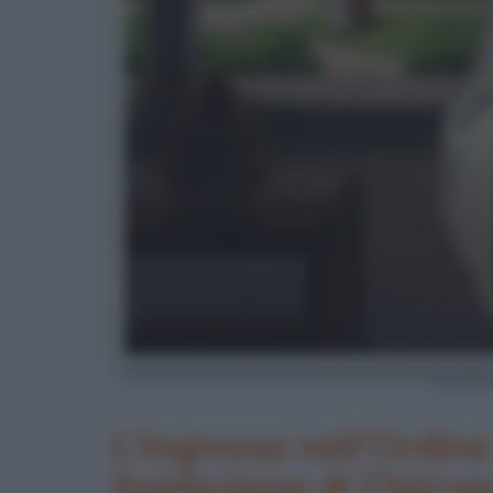
San Bern
L'ingresso nell'Ordine
fondazione di Clairv