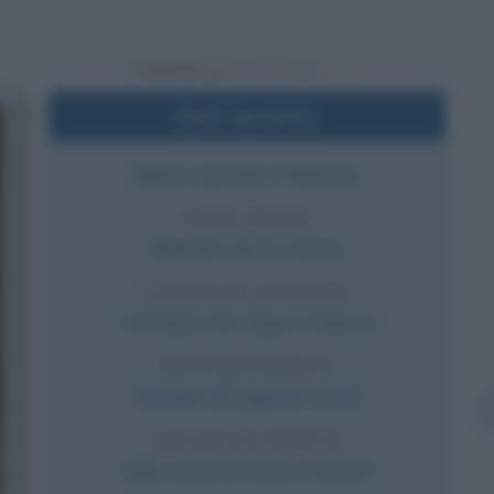
Powered by
Dati sintetici
Santo cattolico francese
VERO NOME
Bernard de Fontaine
LUOGO DI NASCITA
Fontaine-lès-Dijon
,
Francia
DATA DI MORTE
Giovedì
20 agosto
1153
LUOGO DI MORTE
Ville-sous-la-Ferté
,
Francia