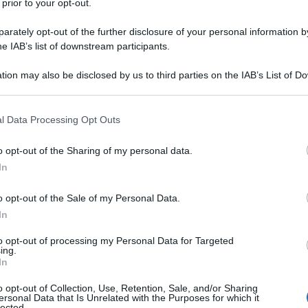
 prior to your opt-out.
rately opt-out of the further disclosure of your personal information by
he IAB’s list of downstream participants.
tion may also be disclosed by us to third parties on the IAB’s List of 
nel 1090 o 1091 a Fontaine-lès-
 that may further disclose it to other third parties.
miglia. Il suo vero nome è Bernard de
 that this website/app uses one or more Google services and may gath
l Data Processing Opt Outs
including but not limited to your visit or usage behaviour. You may click 
aravallensis.
 to Google and its third-party tags to use your data for below specifi
o opt-out of the Sharing of my personal data.
ogle consent section.
In
na profonda inclinazione spirituale e
o opt-out of the Sale of my Personal Data.
In
to opt-out of processing my Personal Data for Targeted
ing.
udiando le arti liberali e mostrando
In
rica
e la
filosofia
.
o opt-out of Collection, Use, Retention, Sale, and/or Sharing
ersonal Data that Is Unrelated with the Purposes for which it
lected.