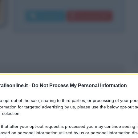
Commenta
Download PDF
e la fondazione di Clairvaux
fieonline.it -
Do Not Process My Personal Information
ologica
to opt-out of the sale, sharing to third parties, or processing of your per
ica
formation for targeted advertising by us, please use the below opt-out s
nni
 selection.
 that after your opt-out request is processed you may continue seeing i
ased on personal information utilized by us or personal information dis