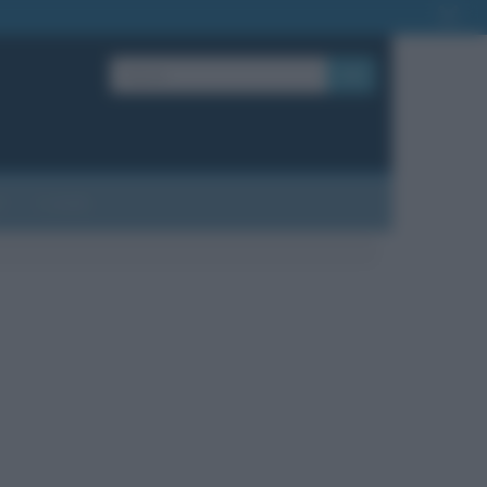
OK
?
Contatti