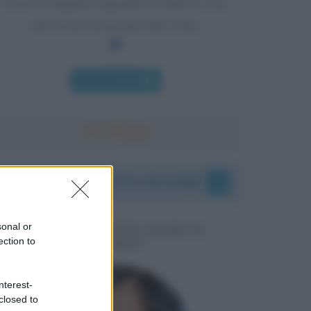
La cosa migliore riguardo al futuro è che
arriva solo un giorno alla volta.
Chi l'ha detto
I vostri commenti e messaggi
sonal or
MESSAGGI PER MARCO
ection to
LIORNI
nterest-
closed to