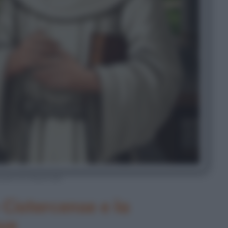
ardo di Chiaravalle
 Cistercense e la
aux