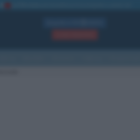
La TUA storia
: perché pubblicare la tua biografia su questo sito
1
Biografie in PDF
GRATIS
ACCEDI / REGISTRATI
Indice
Newsletter
Ricorrenze
Cultura
Che giorno sarà
iaravalle