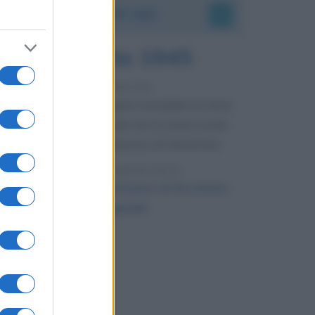
Accadde oggi
6 agosto 1945
81 ANNI FA
Durante la Seconda guerra mondiale avviene
uno dei più tristi episodi che la storia ricordi:
il bombardamento atomico di Hiroshima.
LEGGI L'ARTICOLO
Il bombardamento atomico di Hiroshima
e Nagasaki