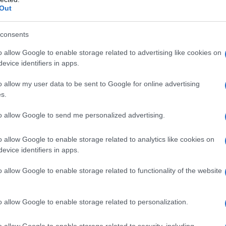
Out
sma emergono precocemente, qualità
a figura di spicco nel panorama
consents
po.
o allow Google to enable storage related to advertising like cookies on
evice identifiers in apps.
o allow my user data to be sent to Google for online advertising
a brillante carriera nel mondo
s.
e richiamo alla vita monastica, un
to allow Google to send me personalized advertising.
ente a Dio e alla ricerca della
o allow Google to enable storage related to analytics like cookies on
evice identifiers in apps.
o allow Google to enable storage related to functionality of the website
 a una decisione radicale che
tenza e avrà un impatto significativo
o allow Google to enable storage related to personalization.
o allow Google to enable storage related to security, including