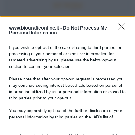
Accadde oggi
www.biografieonline.it -
Do Not Process My
Personal Information
7 agosto 1974
If you wish to opt-out of the sale, sharing to third parties, or
processing of your personal or sensitive information for
52 ANNI FA
targeted advertising by us, please use the below opt-out
Camminando su una fune, Philippe Petit compie la
section to confirm your selection.
sua celebre traversata delle Twin Towers a New
Please note that after your opt-out request is processed you
York.
may continue seeing interest-based ads based on personal
LEGGI LA BIOGRAFIA
information utilized by us or personal information disclosed to
Philippe Petit
third parties prior to your opt-out.
You may separately opt-out of the further disclosure of your
personal information by third parties on the IAB’s list of
downstream participants.