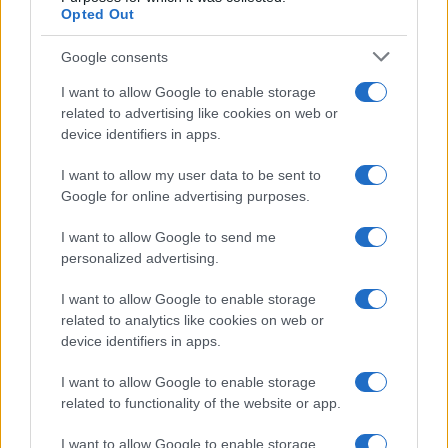
Opted Out
Google consents
I want to allow Google to enable storage
related to advertising like cookies on web or
device identifiers in apps.
I want to allow my user data to be sent to
Google for online advertising purposes.
I want to allow Google to send me
personalized advertising.
I want to allow Google to enable storage
related to analytics like cookies on web or
Biografie
Approfondimenti
device identifiers in apps.
Biografie di oggi
Mappa del sito
Biografie più visitate
Ricorrenze
I want to allow Google to enable storage
Indice dei nomi
Onomastico
related to functionality of the website or app.
Foto di personaggi famosi
Che giorno era?
Categorie
Che giorno sarà?
I want to allow Google to enable storage