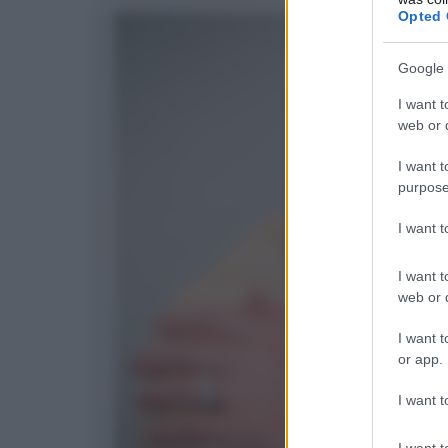
Opted 
Google 
I want t
web or d
I want t
purpose
I want 
I want t
web or d
I want t
or app.
I want t
I want t