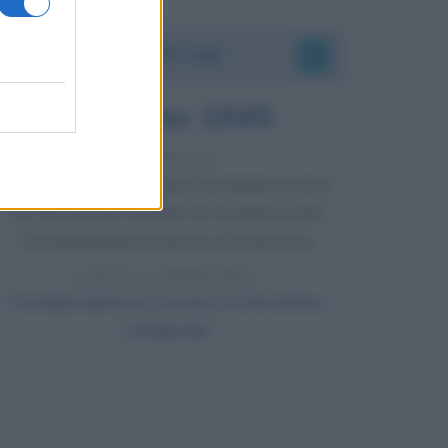
Accadde oggi
6 agosto 1945
81 ANNI FA
Durante la Seconda guerra mondiale avviene
uno dei più tristi episodi che la storia ricordi:
il bombardamento atomico di Hiroshima.
LEGGI L'ARTICOLO
Il bombardamento atomico di Hiroshima
e Nagasaki