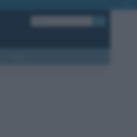
OK
?
Contatti