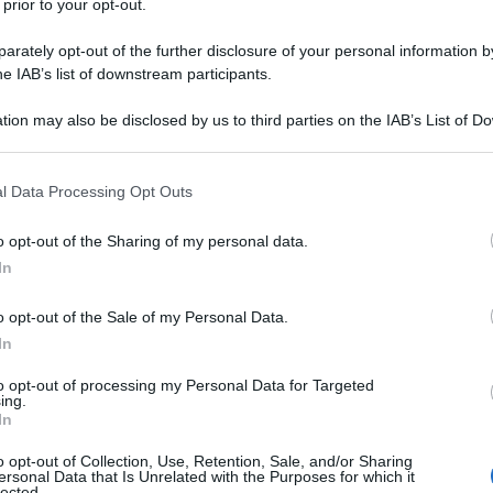
 prior to your opt-out.
12 aprile del 1971 a Memphis, figlia
rately opt-out of the further disclosure of your personal information by
he IAB’s list of downstream participants.
ne di bellezza, e di John Thomas, un
tion may also be disclosed by us to third parties on the IAB’s List of 
televisione nel 1981 nella serie tv "I
 that may further disclose it to other third parties.
982 è una delle protagoniste de "La
 that this website/app uses one or more Google services and may gath
l Data Processing Opt Outs
including but not limited to your visit or usage behaviour. You may click 
 in cui veste i panni di Jenny Wilder,
 to Google and its third-party tags to use your data for below specifi
o opt-out of the Sharing of my personal data.
ogle consent section.
ight Shift - Turno di notte", per la
In
vamente partecipa a "Magnum P.I." e
o opt-out of the Sale of my Personal Data.
In
a - Ricordando il passato", diretto da
to opt-out of processing my Personal Data for Targeted
 a "La casa nella prateria - L'ultimo
ing.
In
o opt-out of Collection, Use, Retention, Sale, and/or Sharing
ersonal Data that Is Unrelated with the Purposes for which it
lected.