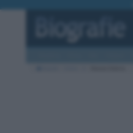
Biografie
Foto
Temi
Categorie
Biografie
Cinema
D
Shannen Doherty