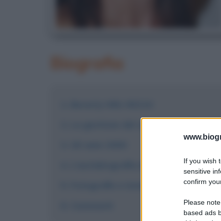
Biografia
Beverly Hills 90210
La gestione del successo e i film su
www.biogra
Gli anni 2000
If you wish 
L'autobiografia di Shannon Doherty
sensitive in
confirm your
Fotografie e immagini
Please note
Commenti
based ads b