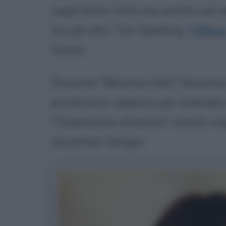
negli Stati Uniti ma anche nel r
tra gli altri, Tori Spelling,
Tiffan
Green.
Durante "Beverly Hills" Shannen
produzioni: appare, per esempio,
"Ossessione d'amore", diretti r
Jonathan Sanger.