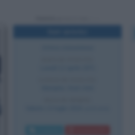
Powered by
Dati sintetici
Attrice statunitense
DATA DI NASCITA
Lunedì
12 aprile
1971
LUOGO DI NASCITA
Memphis
,
Stati Uniti
DATA DI MORTE
Sabato
13 luglio
2024
(a 53 anni)
Commenta
Download PDF