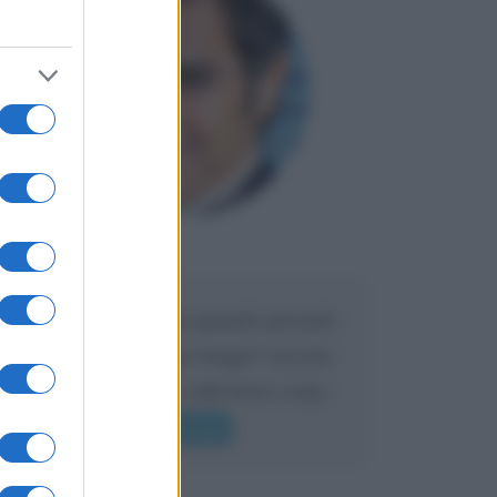
Maria
DA:
Caro Liorni perché quando presenti
l'eredità urli sempre troppo? non ho
mai sentito Mike o altri bravi come
lui gridare
Leggi di più