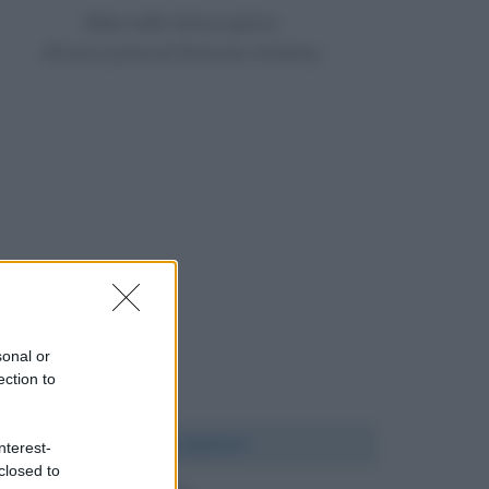
Nata nello stesso giorno
38 anni prima di Shannen Doherty
sonal or
ection to
Chi l'ha detto?
nterest-
closed to