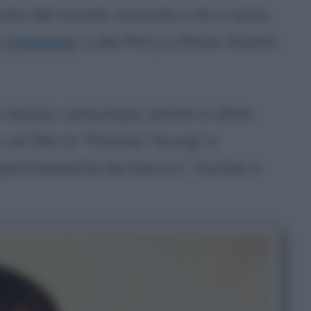
esto del mondo: accanto a lei ci sono,
i Thiessen
, Luke Perry e Brian Austin
 lavora, comunque, anche in altre
 nei film tv "Forever Young" e
ispettivamente da Harry C. Hunter e