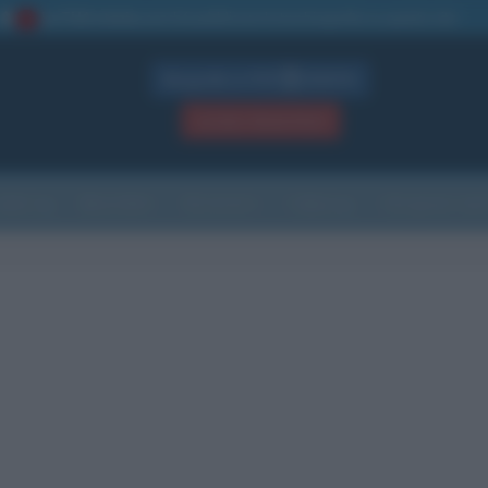
La TUA storia
: perché pubblicare la tua biografia su questo sito
1
Biografie in PDF
GRATIS
ACCEDI / REGISTRATI
Indice
Newsletter
Ricorrenze
Cultura
Che giorno sarà