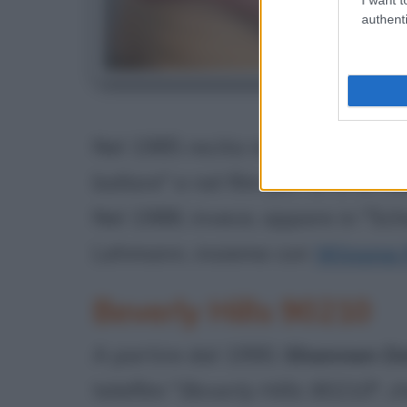
authenti
Sh
Nel 1985 recita nel film cinemat
ballare" e nel film per la tv di R
Nel 1988, invece, appare in "Sche
Lehmann, insieme con
Winona 
Beverly Hills 90210
A partire dal 1990,
Shannen D
telefilm "
Beverly Hills 90210
", 