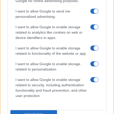
Google for online advertising purposes.
I want to allow Google to send me
personalized advertising.
I want to allow Google to enable storage
related to analytics like cookies on web or
Biografie
Approfondimenti
device identifiers in apps.
Biografie di oggi
Mappa del sito
Biografie più visitate
Ricorrenze
I want to allow Google to enable storage
Indice dei nomi
Onomastico
related to functionality of the website or app.
Foto di personaggi famosi
Che giorno era?
Categorie
Che giorno sarà?
I want to allow Google to enable storage
Temi
Cultura
related to personalization.
Servizi
I want to allow Google to enable storage
Pubblica la tua biografia
related to security, including authentication
functionality and fraud prevention, and other
Privacy Policy
user protection.
Cookie Policy
Preferenze Privacy
Contatti