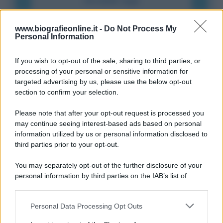
Accadde oggi
9 agosto 1945
www.biografieonline.it -
Do Not Process My
Personal Information
81 ANNI FA
If you wish to opt-out of the sale, sharing to third parties, or
Dopo l'attacco alla città giapponese di Hiroshima
processing of your personal or sensitive information for
avvenuto tre giorni prima, gli Stati Uniti sganciano
targeted advertising by us, please use the below opt-out
un'altra bomba atomica radendo al suolo la città di
section to confirm your selection.
Nagasaki.
Please note that after your opt-out request is processed you
LEGGI L'ARTICOLO
may continue seeing interest-based ads based on personal
Il bombardamento atomico di Hiroshima e
information utilized by us or personal information disclosed to
Nagasaki
third parties prior to your opt-out.
You may separately opt-out of the further disclosure of your
personal information by third parties on the IAB’s list of
downstream participants.
Personal Data Processing Opt Outs
This information may also be disclosed by us to third parties
on the IAB’s List of Downstream Participants that may further