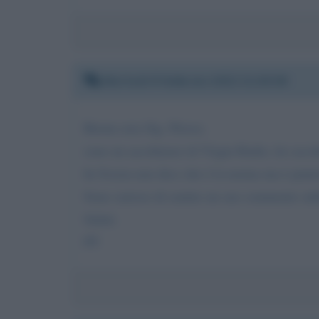
Martedì 8 febbraio 2022 21:03:58
Buona sera Sig. Piroso,
sono un ascoltatore di Virgin Radio, ho ascol
In Svezia non dico che è la norma ma è piutt
Sono curioso di sentire un suo commento sull
Saluti.
PT