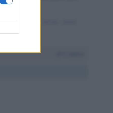
 e’ mai stata così bella.. per me …nessun
Da:
Sabrina