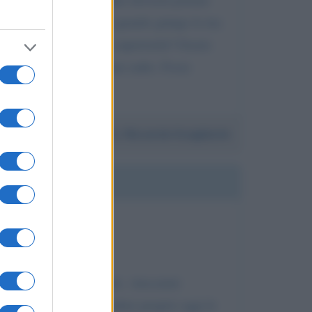
ra Virgin, ma purtroppo quando giunge la tua
rroganza, cattiveria e superiorità? Grazie
 a poter cambiare stazione radio. Fosse
Da:
Riccardo Scagliarini
a i vestiti, …di lavarmi.. truccarmi
posso assolutamente perdere proprio oggi le