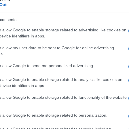
Out
e altre persone. Ascolto sempre volentieri dal mattino alla se
are di dare semplicemente nozioni senza dover giudicare con a
consents
io possa farti riflettere e migliorare, altrimenti farti pensare
o allow Google to enable storage related to advertising like cookies on
evice identifiers in apps.
o allow my user data to be sent to Google for online advertising
s.
to allow Google to send me personalized advertising.
o allow Google to enable storage related to analytics like cookies on
evice identifiers in apps.
UMANITÀ …
o allow Google to enable storage related to functionality of the website
o allow Google to enable storage related to personalization.
guerra “.. rimango pietrificata, decido non scegliere con calm
ntervento di Piroso, sento i suoi colleghi annunciarlo … non 
o allow Google to enable storage related to security, including