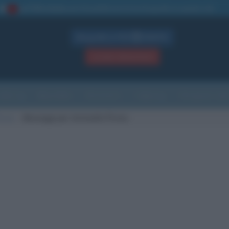
La TUA storia
: perché pubblicare la tua biografia su questo sito
1
Biografie in PDF
GRATIS
ACCEDI / REGISTRATI
Indice
Newsletter
Ricorrenze
Cultura
Che giorno sarà
iroso
Messaggi per Antonello Piroso