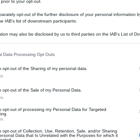
 prior to your opt-out.
scoltare più a lungo ?, con piacevolezza.. con leggerezza in
si nega …tv ecc …bene … a teatro 😀ecco.. 😀perché non ci 
rately opt-out of the further disclosure of your personal information by
he IAB’s list of downstream participants.
ndere … ”
tion may also be disclosed by us to third parties on the IAB’s List of 
 that may further disclose it to other third parties.
 that this website/app uses one or more Google services and may gath
l Data Processing Opt Outs
including but not limited to your visit or usage behaviour. You may click 
 to Google and its third-party tags to use your data for below specifi
o opt-out of the Sharing of my personal data.
ogle consent section.
In
o opt-out of the Sale of my Personal Data.
VAI A RDS
In
to opt-out of processing my Personal Data for Targeted
ing.
ssimi fan da sempre di Virgin radio. Amiamo questa stazione r
In
o però ci trasmette angoscia, ansia. Ci sembri un finto perbeni
o opt-out of Collection, Use, Retention, Sale, and/or Sharing
ersonal Data that Is Unrelated with the Purposes for which it
i. Il nome potente di Cavaliere Nero purtroppo non ti si addi
lected.