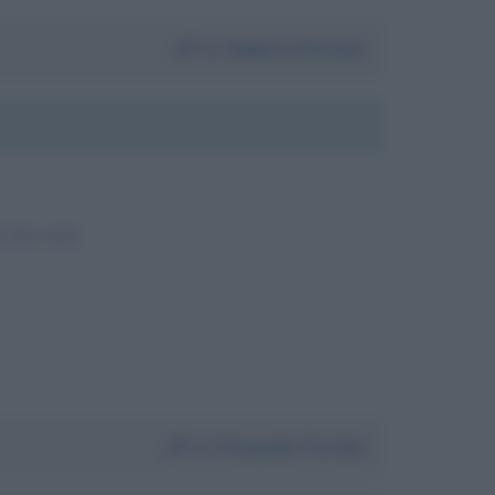
Da:
Roberto Pierazzi
i due anni.
Da:
Pasquale Torchia