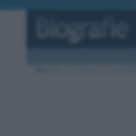
Biografie
Foto
Temi
Categorie
Biografie
TV
Conduttori TV
P
Antonello P