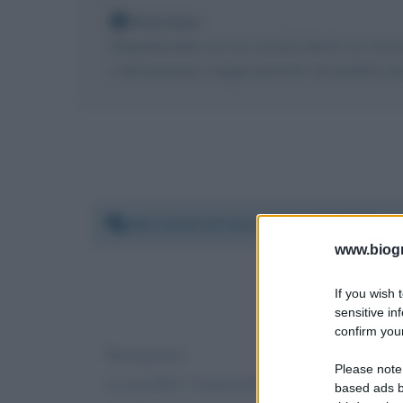
Nota bene
Biografieonline non ha contatti diretti con Ant
a destinazione, magari riportato da qualche per
Mercoledì 16 marzo 2022 10:09:22
www.biogra
If you wish 
sensitive in
confirm your
Buongiorno,
Please note
se possibile comunicatelo al Sig. Antonello P
based ads b