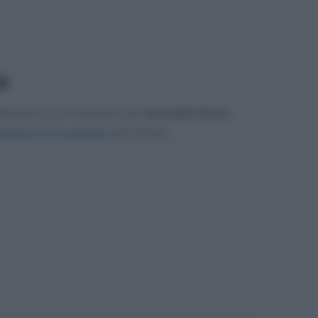
0
gerimento o un commento per
Antonello Piroso
.
mmenti di Facebook
, più in basso.