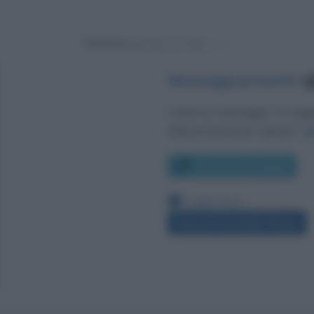
Powered by
Messaggi presenti
:
8
Lascia un messaggio, un sug
Utilizza il pulsante, oppure i
co
Scrivi un messaggio
Leggi anche:
Frasi di Antonello Piroso