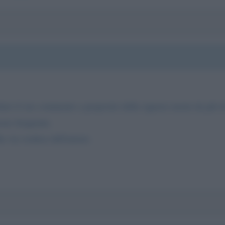
tato il suo commento a proposito della signora morta da più d
osto frequente.
a via svedese dell'amore.