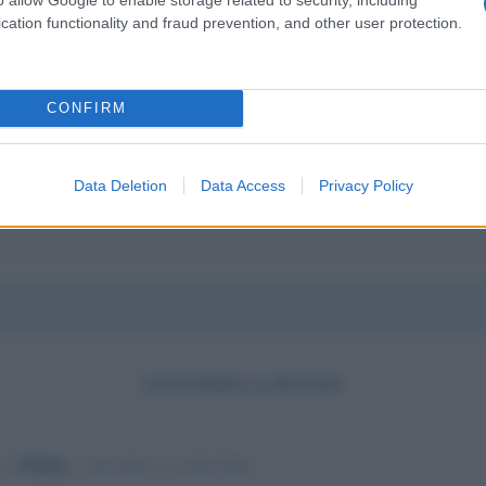
dcast, devo ascoltare subito.. ora..
cation functionality and fraud prevention, and other user protection.
scuote profondamente, niente di più bello.. nessuna preghiera
CONFIRM
Data Deletion
Data Access
Privacy Policy
LETTERA A PUTIN
Putin
a a
... ma non so come fare