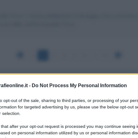
onello Piroso. Tuttavia pubblicando il messaggio come commento al 
sona dello staff di Antonello Piroso.
1
2
3
4
5
6
7
8
fieonline.it -
Do Not Process My Personal Information
TEATRO
to opt-out of the sale, sharing to third parties, or processing of your per
formation for targeted advertising by us, please use the below opt-out s
 selection.
 that after your opt-out request is processed you may continue seeing i
iroso,
ased on personal information utilized by us or personal information dis