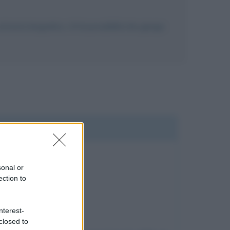
testo biografico, c'è la possibilità che giunga
sonal or
ection to
nterest-
closed to