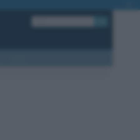
OK
?
Contatti