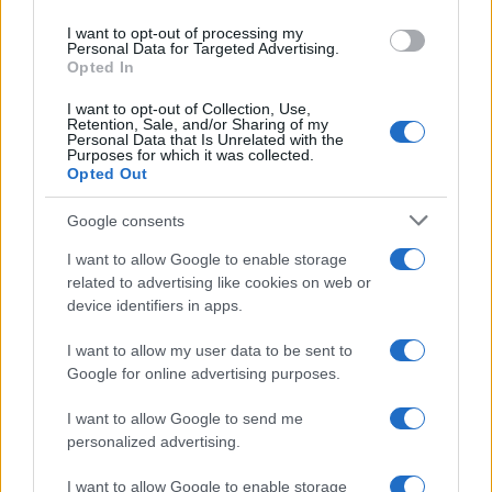
22
23
24
25
26
27
28
29
use your data for below specified purposes in below Google
I want to opt-out of processing my
consent section.
Personal Data for Targeted Advertising.
30
31
32
Opted In
I want to opt-out of Collection, Use,
Retention, Sale, and/or Sharing of my
Personal Data that Is Unrelated with the
Purposes for which it was collected.
Opted Out
Google consents
Scrivi un messaggio
I want to allow Google to enable storage
related to advertising like cookies on web or
Commenti Facebook
device identifiers in apps.
I want to allow my user data to be sent to
Google for online advertising purposes.
I want to allow Google to send me
personalized advertising.
I want to allow Google to enable storage