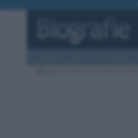
Biografie
Foto
Temi
Categorie
Biografie
Letteratura
Giornalisti
G
Mario 