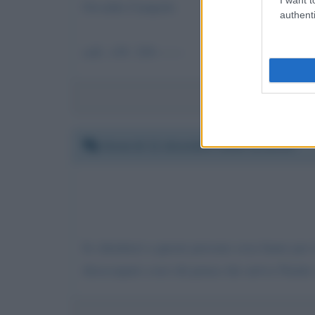
Osvaldo Campolo
authenti
cell. +39. 329-------
Venerdì 11 dicembre 2020 11:32:55
Io chiederei a queste persone cosa fanno per i
disoccupati a noi chi pensa che arriva Natale