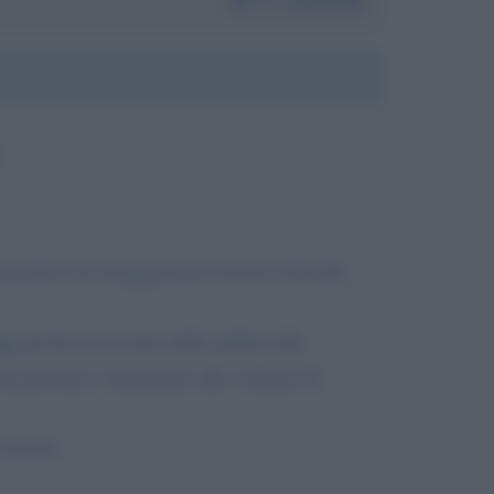
Da:
Leonardo
permettere un atteggiamento fascista dicendo
na
perché aveva dato della gallina alla
la persona e istigazione alla violenza di
ascisti.