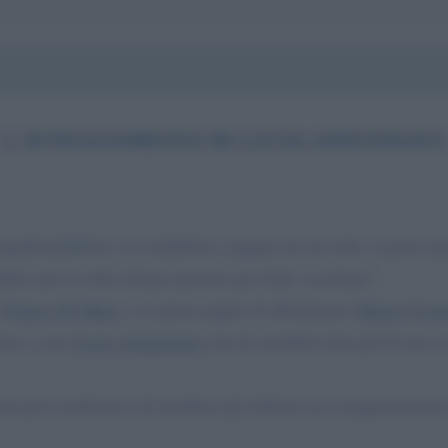
L'ATTEGGIAMENTO DI LUCIA ANNUNZIATA
quindi pubblica, la conduttrice, pagata da noi tutti, si possa 
dere per il collo alcune persone per farle vaccinare".
3
Franco Di Mare
, si è preoccupato di allontanare
Mauro Coro
are a casa
Lucia Annunziata
che ha insultato ben più di una so
on può continuare ad insultare gli italiani con comportamenti f