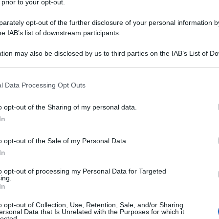
 prior to your opt-out.
unisia da Gennaio 2020.
rately opt-out of the further disclosure of your personal information by
he IAB’s list of downstream participants.
r vivere dignitosamente dato il costo della Vita Italiano...
tion may also be disclosed by us to third parties on the IAB’s List of 
 that may further disclose it to other third parties.
issime, non solo non pagano le tasse ma
 that this website/app uses one or more Google services and may gath
l Data Processing Opt Outs
including but not limited to your visit or usage behaviour. You may click 
trarie alle Norme in materia pensionistica...
 to Google and its third-party tags to use your data for below specifi
o opt-out of the Sharing of my personal data.
ogle consent section.
In
ari... che non sono minimamente controllati !!!
o opt-out of the Sale of my Personal Data.
In
e ed immeritate (ricevono un grado prima di andare
to opt-out of processing my Personal Data for Targeted
ing.
In
pata... unici nel panorama Mondiale !!!)
o opt-out of Collection, Use, Retention, Sale, and/or Sharing
ersonal Data that Is Unrelated with the Purposes for which it
lected.