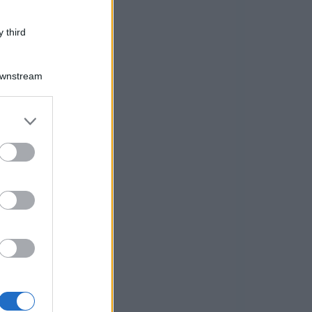
 third
Downstream
er and store
to grant or
ed purposes