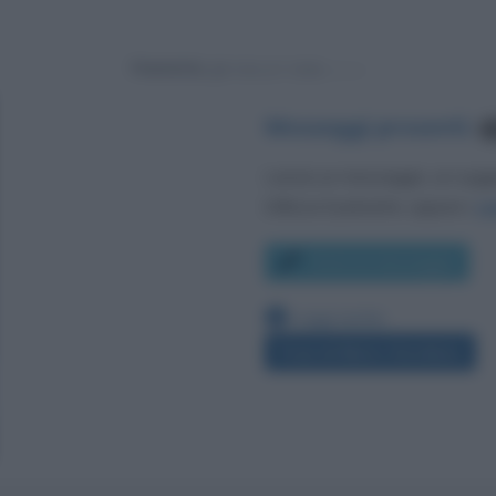
Powered by
Messaggi presenti
:
4
Lascia un messaggio, un sug
Utilizza il pulsante, oppure i
co
Scrivi un messaggio
Leggi anche:
Frasi di Mario Giordano