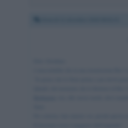
Venerdì 11 dicembre 2020 09:01:31
Dott. Giordano.
è inaccettabile che in una trasmissione Rai 3 
“Io penso che lo Stato prima o poi dovrà pren
Quindi, dal momento che il direttore di Rai 
Berlinguer
, ora, allo stesso modo, deve mand
Stato.
Per cortesia, fate rumore voi, perché questa n
Il fascismo rosso è peggiore dell'originale!