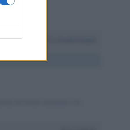
Da:
Osvaldo Campolo
 persone che lavorano onestamente e noi