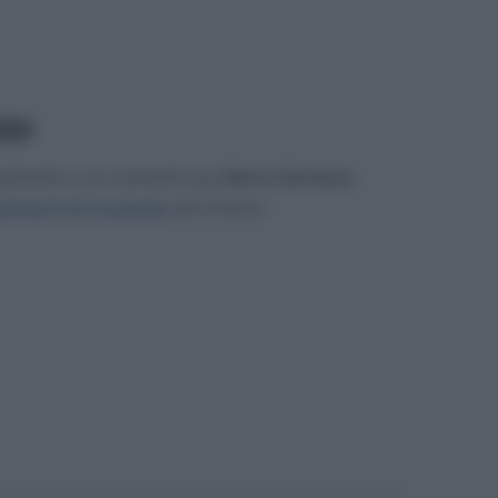
.614
gerimento o un commento per
Mario Giordano
.
mmenti di Facebook
, più in basso.