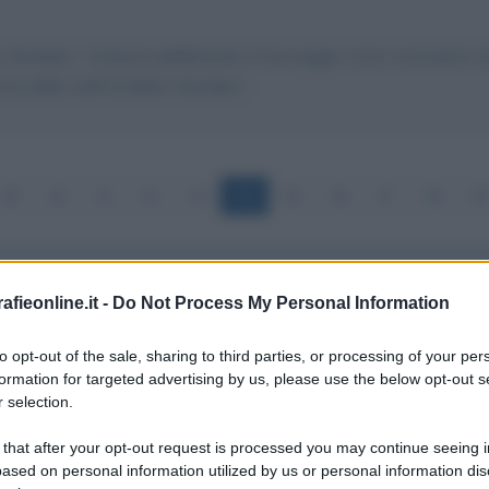
io Giordano. Tuttavia pubblicando il messaggio come commento al t
na dello staff di Mario Giordano.
39
40
41
42
43
44
45
46
47
48
49
fieonline.it -
Do Not Process My Personal Information
CONTROLLI E PENSIONI ALL'ESTERO
to opt-out of the sale, sharing to third parties, or processing of your per
formation for targeted advertising by us, please use the below opt-out s
 selection.
nzionario INPS qual. C5,
 that after your opt-out request is processed you may continue seeing i
ased on personal information utilized by us or personal information dis