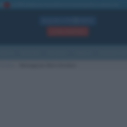
La TUA storia
: perché pubblicare la tua biografia su questo sito
1
Biografie in PDF
GRATIS
ACCEDI / REGISTRATI
Indice
Newsletter
Ricorrenze
Cultura
Che giorno sarà
Giordano
Messaggi per Mario Giordano