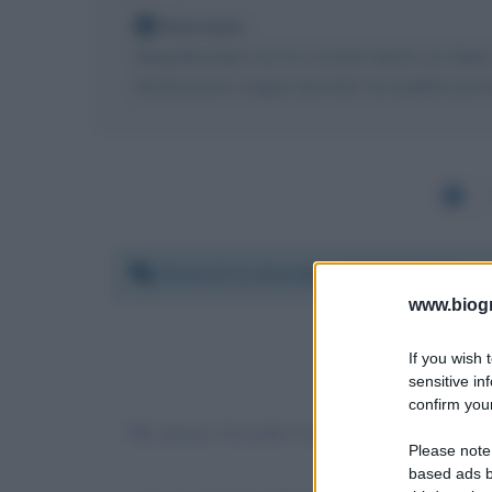
Nota bene
Biografieonline non ha contatti diretti con Mar
destinazione, magari riportato da qualche perso
Venerdì 11 dicembre 2020 12:15:33
www.biogra
If you wish 
sensitive in
confirm your
Mi chiamo Osvaldo Campolo e sono un ex Fu
Please note
based ads b