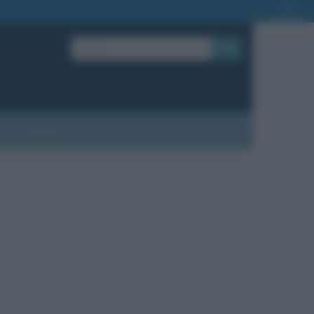
OK
?
Contatti