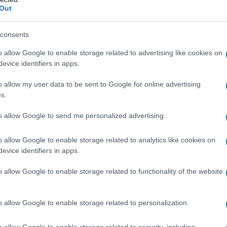
d arrivano anche a 85000 euro...
Out
consents
 INPS, di essere "esperto" in materia previdenziale e
o allow Google to enable storage related to advertising like cookies on
evice identifiers in apps.
molto semplici e penso moralmente condivisibili:
o allow my user data to be sent to Google for online advertising
s.
ttive di quelli che hanno queste pensioni faraoniche
to allow Google to send me personalized advertising.
gli emolumenti previdenziali che superano i 5000 euro lordi.
o allow Google to enable storage related to analytics like cookies on
evice identifiers in apps.
o allow Google to enable storage related to functionality of the website
o allow Google to enable storage related to personalization.
o allow Google to enable storage related to security, including