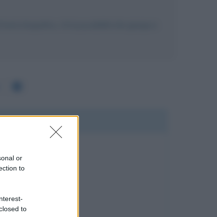
esto biografico, c'è la possibilità che giunga a
sonal or
ection to
nterest-
closed to