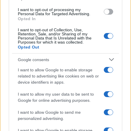
grant or deny consent to Google and its third-party tags to
Inserisci la tua migliore e-mail
use your data for below specified purposes in below Google
I want to opt-out of processing my
consent section.
Personal Data for Targeted Advertising.
E-mail
Opted In
OK
I want to opt-out of Collection, Use,
Retention, Sale, and/or Sharing of my
Personal Data that Is Unrelated with the
Purposes for which it was collected.
Opted Out
Google consents
I want to allow Google to enable storage
related to advertising like cookies on web or
device identifiers in apps.
I want to allow my user data to be sent to
Google for online advertising purposes.
I want to allow Google to send me
personalized advertising.
I want to allow Google to enable storage