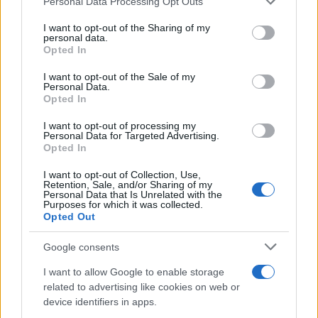
Personal Data Processing Opt Outs
This information may also be disclosed by us to third parties
on the IAB’s List of Downstream Participants that may further
I want to opt-out of the Sharing of my
disclose it to other third parties.
personal data.
Opted In
Please note that this website/app uses one or more Google
RICEVI GLI AGGIORNAMENTI
services and may gather and store information including but
I want to opt-out of the Sale of my
Personal Data.
not limited to your visit or usage behaviour. You may click to
Opted In
grant or deny consent to Google and its third-party tags to
Inserisci la tua migliore e-mail
use your data for below specified purposes in below Google
I want to opt-out of processing my
consent section.
Personal Data for Targeted Advertising.
E-mail
Opted In
OK
I want to opt-out of Collection, Use,
Retention, Sale, and/or Sharing of my
Personal Data that Is Unrelated with the
Purposes for which it was collected.
Opted Out
Google consents
I want to allow Google to enable storage
related to advertising like cookies on web or
device identifiers in apps.