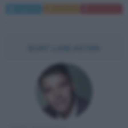
Leggi di più
Commenta
Download PDF
BURT LANCASTER
ATTORE STATUNITENSE