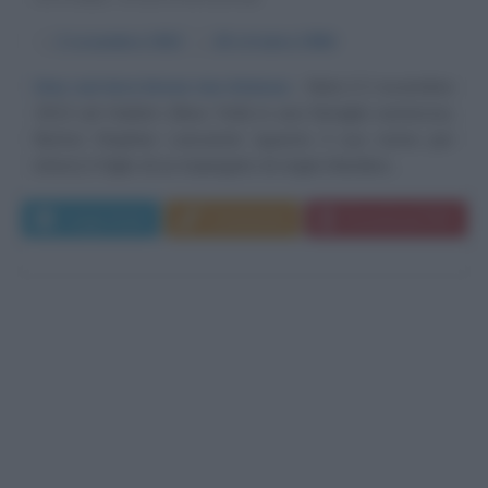
α
2 novembre
1913
ω
20 ottobre
1994
Una carriera breve ma intensa
Nato il 2 novembre
1913 ad Harlem (New York) in una famiglia numerosa,
Burton Stephen Lancaster (questo il suo nome per
intero) è figlio di un impiegato di origini irlandesi....
Leggi di più
Commenta
Download PDF