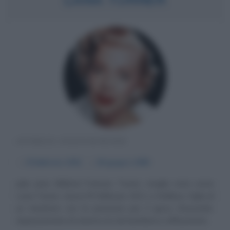
ATTRICE STATUNITENSE
α
8 febbraio
1921
ω
29 giugno
1995
Julia Jean Mildred Frances Turner, meglio nota come
Lana Turner, nasce l'8 febbraio 1921 a Wallace, figlia di
un minatore con la passione per il gioco d'azzardo.
Appassionata di cinema sin da bambina e affascinata...