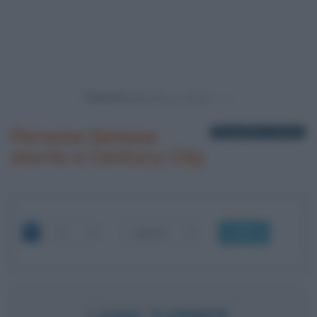
Powered by
Persone famose
2 biografie in elenco
morte a Century City
OK
LANA TURNER