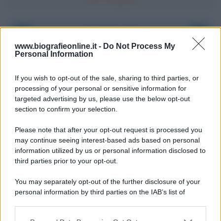
Accadde oggi
www.biografieonline.it -
Do Not Process My
Personal Information
6 agosto 1945
If you wish to opt-out of the sale, sharing to third parties, or
81 ANNI FA
processing of your personal or sensitive information for
Durante la Seconda guerra mondiale avviene uno dei
targeted advertising by us, please use the below opt-out
più tristi episodi che la storia ricordi: il
section to confirm your selection.
bombardamento atomico di Hiroshima.
Please note that after your opt-out request is processed you
LEGGI L'ARTICOLO
may continue seeing interest-based ads based on personal
Il bombardamento atomico di Hiroshima e
information utilized by us or personal information disclosed to
Nagasaki
third parties prior to your opt-out.
You may separately opt-out of the further disclosure of your
personal information by third parties on the IAB’s list of
downstream participants.