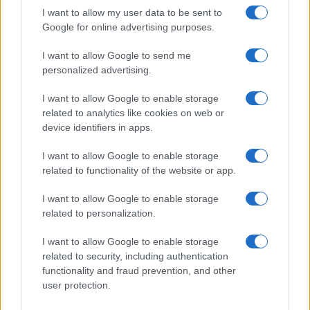
I want to allow my user data to be sent to
Google for online advertising purposes.
I want to allow Google to send me
personalized advertising.
I want to allow Google to enable storage
related to analytics like cookies on web or
Biografie
Approfondimenti
device identifiers in apps.
Biografie di oggi
Mappa del sito
Biografie più visitate
Ricorrenze
I want to allow Google to enable storage
Indice dei nomi
Onomastico
related to functionality of the website or app.
Foto di personaggi famosi
Che giorno era?
Categorie
Che giorno sarà?
I want to allow Google to enable storage
Temi
Cultura
related to personalization.
Servizi
I want to allow Google to enable storage
Pubblica la tua biografia
related to security, including authentication
functionality and fraud prevention, and other
Privacy Policy
user protection.
Cookie Policy
Preferenze Privacy