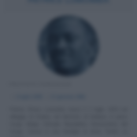
POLITICO CONGOLESE
α
2 luglio
1925
ω
17 gennaio
1961
Patrice Émery Lumumba nasce il 2 luglio 1925 nel
villaggio di Onalua, nel distretto di Sankuru, in pieno
Congo Belga, l'attuale Repubblica Democratica del
Congo. Cresce in una famiglia di etnia Tetela, un