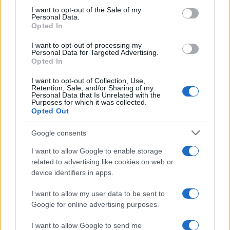
RICEVI GLI AGGIORNAMENTI
services and may gather and store information including but
I want to opt-out of the Sale of my
Personal Data.
not limited to your visit or usage behaviour. You may click to
Opted In
grant or deny consent to Google and its third-party tags to
Inserisci la tua migliore e-mail
use your data for below specified purposes in below Google
I want to opt-out of processing my
consent section.
Personal Data for Targeted Advertising.
E-mail
Opted In
OK
I want to opt-out of Collection, Use,
Retention, Sale, and/or Sharing of my
Personal Data that Is Unrelated with the
Purposes for which it was collected.
Opted Out
Google consents
I want to allow Google to enable storage
related to advertising like cookies on web or
device identifiers in apps.
I want to allow my user data to be sent to
Google for online advertising purposes.
I want to allow Google to send me