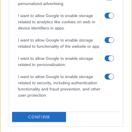
personalized advertising.
I want to allow Google to enable storage
related to analytics like cookies on web or
Biografie
Approfondimenti
device identifiers in apps.
Biografie di oggi
Mappa del sito
Biografie più visitate
Ricorrenze
I want to allow Google to enable storage
Indice dei nomi
Onomastico
related to functionality of the website or app.
Foto di personaggi famosi
Che giorno era?
Categorie
Che giorno sarà?
I want to allow Google to enable storage
Temi
Cultura
related to personalization.
Servizi
I want to allow Google to enable storage
Pubblica la tua biografia
related to security, including authentication
functionality and fraud prevention, and other
Privacy Policy
user protection.
Cookie Policy
Preferenze Privacy
Contatti
CONFIRM
Biografieonline.it © 2003-2025 • Riproduzione dei testi consentita citando la fonte
Creative Commons
come da Licenza
• Nota: come Affiliato Amazon, il sito
Pubblicità
ricava commissioni sugli acquisti idonei. •