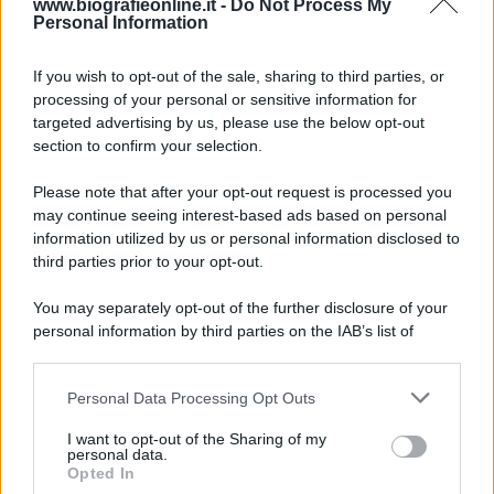
9 agosto 1945
www.biografieonline.it -
Do Not Process My
Personal Information
81 ANNI FA
If you wish to opt-out of the sale, sharing to third parties, or
Dopo l'attacco alla città giapponese di Hiroshima
processing of your personal or sensitive information for
avvenuto tre giorni prima, gli Stati Uniti sganciano
targeted advertising by us, please use the below opt-out
un'altra bomba atomica radendo al suolo la città di
section to confirm your selection.
Nagasaki.
Please note that after your opt-out request is processed you
LEGGI L'ARTICOLO
may continue seeing interest-based ads based on personal
Il bombardamento atomico di Hiroshima e
information utilized by us or personal information disclosed to
Nagasaki
third parties prior to your opt-out.
You may separately opt-out of the further disclosure of your
personal information by third parties on the IAB’s list of
downstream participants.
Personal Data Processing Opt Outs
This information may also be disclosed by us to third parties
on the IAB’s List of Downstream Participants that may further
I want to opt-out of the Sharing of my
disclose it to other third parties.
personal data.
Opted In
Please note that this website/app uses one or more Google