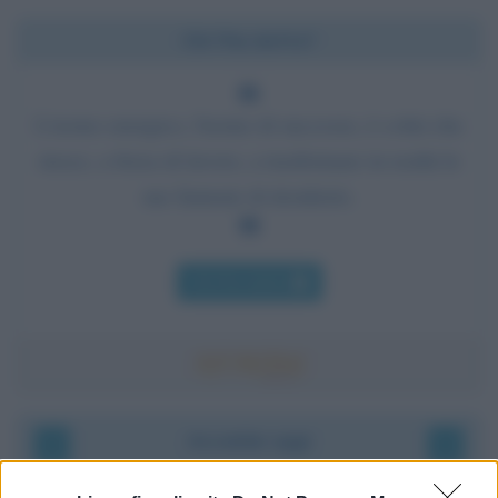
Chi l'ha detto?
L'uomo energico, l'uomo di successo, è colui che
riesce, a forza di lavoro, a trasformare in realtà le
sue fantasie di desiderio.
Chi l'ha detto
Accadde oggi