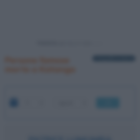
Powered by
Persone famose
1 biografia in elenco
morte a Katanga
OK
PATRICE LUMUMBA