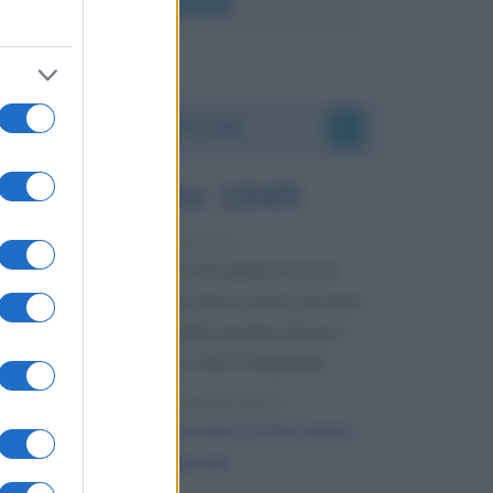
Accadde oggi
9 agosto 1945
81 ANNI FA
Dopo l'attacco alla città giapponese di
Hiroshima avvenuto tre giorni prima, gli Stati
Uniti sganciano un'altra bomba atomica
radendo al suolo la città di Nagasaki.
LEGGI L'ARTICOLO
Il bombardamento atomico di Hiroshima
e Nagasaki