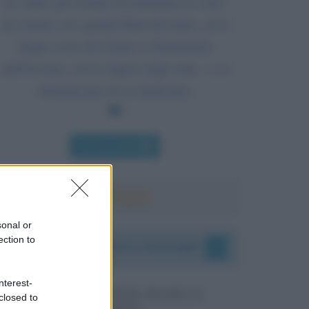
E vanno gli uomini ad ammirare le vette
dei monti, ed i grandi flutti del mare, ed il
lungo corso dei fiumi, e l'immensità
dell'Oceano, ed il volgere degli astri... e si
dimenticano di se medesimi.
Chi l'ha detto
sonal or
ection to
I vostri commenti e messaggi
nterest-
MESSAGGI PER MARCO
closed to
LIORNI