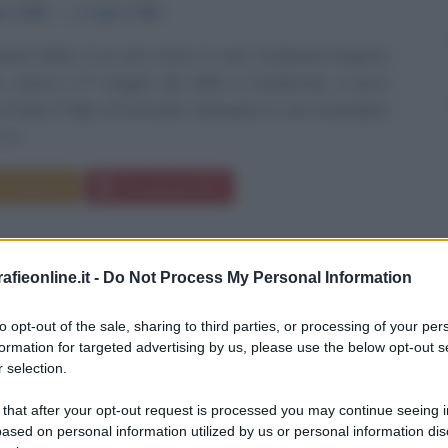
io
1894
ω
1 luglio
1961
nand Céline, il cui vero nome è Louis Ferdinand Auguste
, nasce il 27 maggio del 1894 a Courbevoie, a poca
 Parigi. È figlio di Fernando, impiegato in una compagnia
 e...
Commenta
Download PDF
fieonline.it -
Do Not Process My Personal Information
STE RODIN
to opt-out of the sale, sharing to third parties, or processing of your per
formation for targeted advertising by us, please use the below opt-out s
 selection.
E E PITTORE FRANCESE
 that after your opt-out request is processed you may continue seeing i
ased on personal information utilized by us or personal information dis
mbre
1840
ω
17 novembre
1917