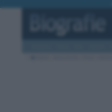
Biografie
Foto
Temi
Categorie
Biografie
Nazioni di morte
Francia
Città di 