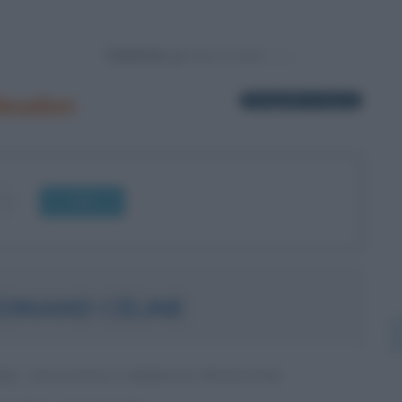
Powered by
Meudon
2 biografie in elenco
OK
DINAND CÉLINE
RE, SAGGISTA E MEDICO FRANCESE