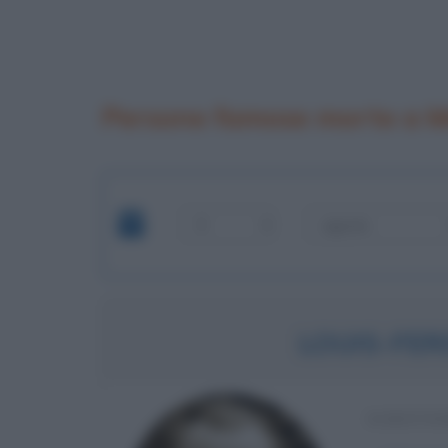
Persone famose morte a 
LOUIS-FER
SCRITTO