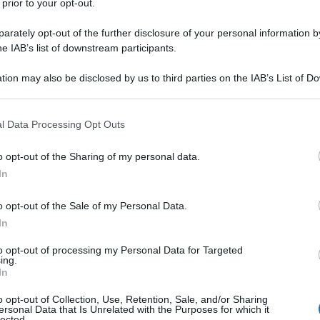
 prior to your opt-out.
 ispirazioni
Auguste Rodin (il nome completo è
rately opt-out of the further disclosure of your personal information by
Auguste-René Rodin) nasce a Parigi il giorno 12
he IAB’s list of downstream participants.
840. Famosissimo scultore e pittore, nasce in una
tion may also be disclosed by us to third parties on the IAB’s List of 
ili origini, che...
 that may further disclose it to other third parties.
 that this website/app uses one or more Google services and may gath
Commenta
Download PDF
l Data Processing Opt Outs
including but not limited to your visit or usage behaviour. You may click 
 to Google and its third-party tags to use your data for below specifi
o opt-out of the Sharing of my personal data.
ogle consent section.
In
o opt-out of the Sale of my Personal Data.
In
to opt-out of processing my Personal Data for Targeted
ing.
In
o opt-out of Collection, Use, Retention, Sale, and/or Sharing
ersonal Data that Is Unrelated with the Purposes for which it
lected.