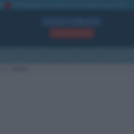
La TUA storia
: perché pubblicare la tua biografia su questo sito
1
Biografie in PDF
GRATIS
ACCEDI / REGISTRATI
Indice
Newsletter
Ricorrenze
Cultura
Che giorno sarà
morte
Meudon