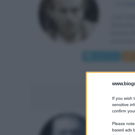
α
27 magg
Louis-Ferdi
Destouches
distanza da
assicurativa,
Leggi di più
www.biogra
AUGU
If you wish 
sensitive in
confirm your
SCULTOR
Please note
based ads b
α
12 nove