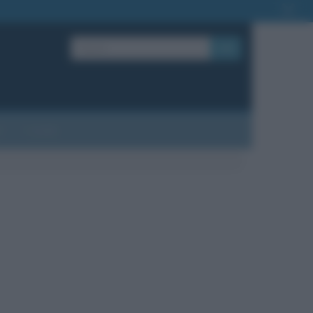
OK
?
Contatti