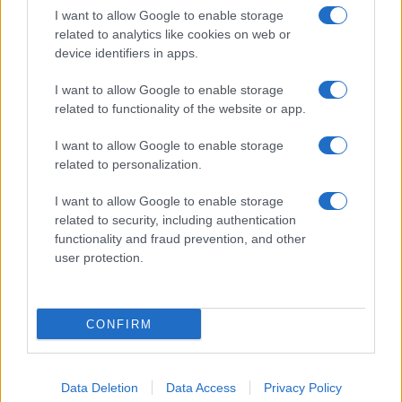
I want to allow Google to enable storage
related to analytics like cookies on web or
Biografie
Approfondimenti
device identifiers in apps.
Biografie di oggi
Mappa del sito
Biografie più visitate
Ricorrenze
I want to allow Google to enable storage
Indice dei nomi
Onomastico
related to functionality of the website or app.
Foto di personaggi famosi
Che giorno era?
Categorie
Che giorno sarà?
I want to allow Google to enable storage
Temi
Cultura
related to personalization.
Servizi
I want to allow Google to enable storage
Pubblica la tua biografia
related to security, including authentication
functionality and fraud prevention, and other
Privacy Policy
user protection.
Cookie Policy
Preferenze Privacy
Contatti
CONFIRM
Biografieonline.it © 2003-2025 • Riproduzione dei testi consentita citando la fonte
Creative Commons
come da Licenza
• Nota: come Affiliato Amazon, il sito
Pubblicità
ricava commissioni sugli acquisti idonei. •
Data Deletion
Data Access
Privacy Policy