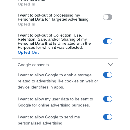
Opted In
grant or deny consent to Google and its third-party tags to
Inserisci la tua migliore e-mail
use your data for below specified purposes in below Google
I want to opt-out of processing my
consent section.
Personal Data for Targeted Advertising.
E-mail
Opted In
OK
I want to opt-out of Collection, Use,
Retention, Sale, and/or Sharing of my
Personal Data that Is Unrelated with the
Purposes for which it was collected.
Opted Out
Google consents
I want to allow Google to enable storage
related to advertising like cookies on web or
device identifiers in apps.
I want to allow my user data to be sent to
Google for online advertising purposes.
I want to allow Google to send me
personalized advertising.