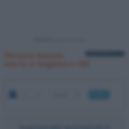
Powered by
Persone famose
1 biografia in elenco
morte a Sagamore Hill
OK
THEODORE ROOSEVELT