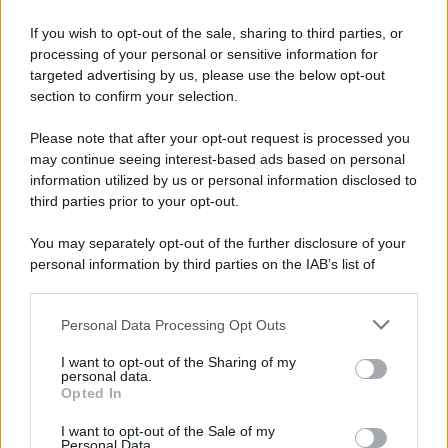
81 ANNI FA
If you wish to opt-out of the sale, sharing to third parties, or
Dopo l'attacco alla città giapponese di Hiroshima
processing of your personal or sensitive information for
avvenuto tre giorni prima, gli Stati Uniti sganciano
targeted advertising by us, please use the below opt-out
un'altra bomba atomica radendo al suolo la città di
section to confirm your selection.
Nagasaki.
Please note that after your opt-out request is processed you
LEGGI L'ARTICOLO
may continue seeing interest-based ads based on personal
Il bombardamento atomico di Hiroshima e
information utilized by us or personal information disclosed to
Nagasaki
third parties prior to your opt-out.
You may separately opt-out of the further disclosure of your
personal information by third parties on the IAB’s list of
downstream participants.
Personal Data Processing Opt Outs
This information may also be disclosed by us to third parties
on the IAB’s List of Downstream Participants that may further
I want to opt-out of the Sharing of my
disclose it to other third parties.
personal data.
Opted In
Please note that this website/app uses one or more Google
RICEVI GLI AGGIORNAMENTI
services and may gather and store information including but
I want to opt-out of the Sale of my
Personal Data.
not limited to your visit or usage behaviour. You may click to