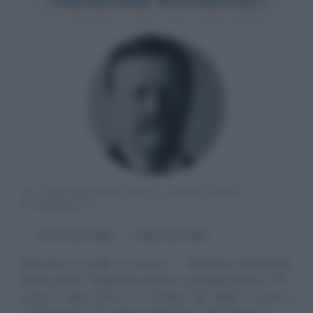
26° PRESIDENTE DEGLI STATI UNITI
D'AMERICA
α
27 ottobre
1858
ω
6 gennaio
1919
Passioni a stelle e strisce
Theodore Roosevelt,
detto anche "Teddy Roosevelt" o semplicemente "TR",
nasce a New York, il 27 ottobre del 1858. È stato il