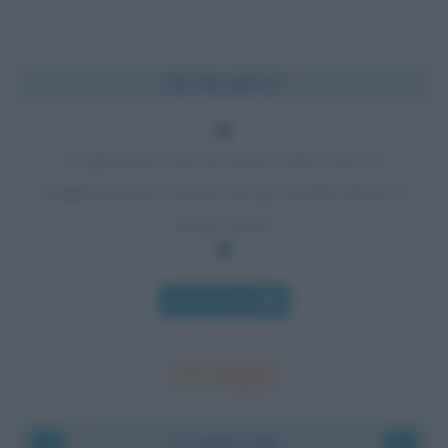
Chi l'ha detto?
L'esperienza non ha alcun valore etico: è
semplicemente il nome che gli uomini danno ai
propri errori.
Chi l'ha detto
Accadde oggi