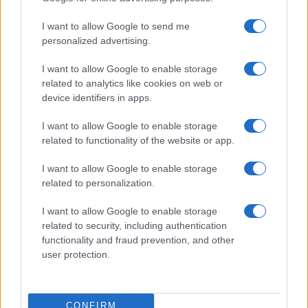
I want to allow Google to send me
personalized advertising.
I want to allow Google to enable storage
related to analytics like cookies on web or
Biografie
Approfondimenti
device identifiers in apps.
Biografie di oggi
Mappa del sito
Biografie più visitate
Ricorrenze
I want to allow Google to enable storage
Indice dei nomi
Onomastico
related to functionality of the website or app.
Foto di personaggi famosi
Che giorno era?
Categorie
Che giorno sarà?
I want to allow Google to enable storage
Temi
Cultura
related to personalization.
Servizi
I want to allow Google to enable storage
Pubblica la tua biografia
related to security, including authentication
functionality and fraud prevention, and other
Privacy Policy
user protection.
Cookie Policy
Preferenze Privacy
Contatti
CONFIRM