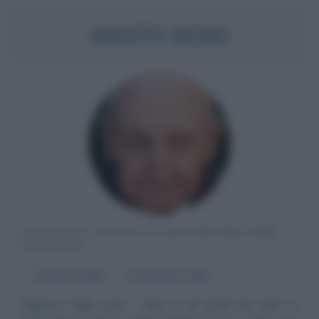
ARDITO DESIO
GEOLOGO, ALPINISTA ED ESPLORATORE
ITALIANO
α
18 aprile
1897
ω
12 dicembre
2001
Signore delle cime
Nato il 18 aprile del 1897 a