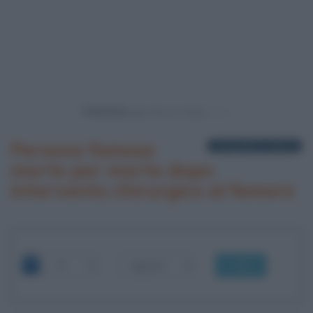
Powered by
Persone famose
1 biografia in elenco
morte per morte dopo
intervento chirurgico al femore
OK