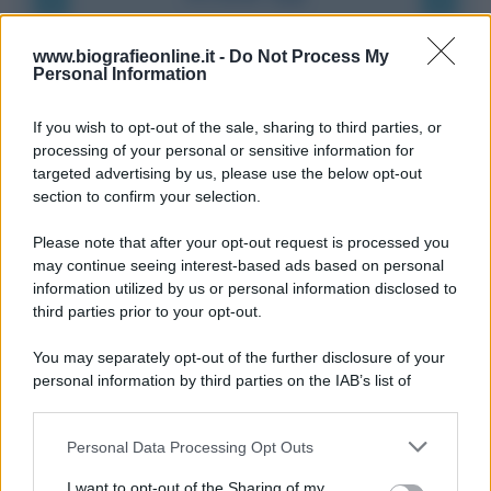
9 agosto 1945
www.biografieonline.it -
Do Not Process My
Personal Information
81 ANNI FA
If you wish to opt-out of the sale, sharing to third parties, or
Dopo l'attacco alla città giapponese di Hiroshima
processing of your personal or sensitive information for
avvenuto tre giorni prima, gli Stati Uniti sganciano
targeted advertising by us, please use the below opt-out
un'altra bomba atomica radendo al suolo la città di
section to confirm your selection.
Nagasaki.
Please note that after your opt-out request is processed you
LEGGI L'ARTICOLO
may continue seeing interest-based ads based on personal
Il bombardamento atomico di Hiroshima e
information utilized by us or personal information disclosed to
Nagasaki
third parties prior to your opt-out.
You may separately opt-out of the further disclosure of your
personal information by third parties on the IAB’s list of
downstream participants.
Personal Data Processing Opt Outs
This information may also be disclosed by us to third parties
on the IAB’s List of Downstream Participants that may further
I want to opt-out of the Sharing of my