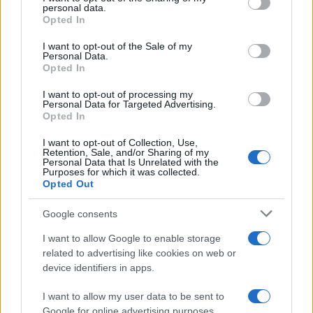
disclose it to other third parties.
personal data.
Opted In
Please note that this website/app uses one or more Google
RICEVI GLI AGGIORNAMENTI
services and may gather and store information including but
I want to opt-out of the Sale of my
Personal Data.
not limited to your visit or usage behaviour. You may click to
Opted In
grant or deny consent to Google and its third-party tags to
Inserisci la tua migliore e-mail
use your data for below specified purposes in below Google
I want to opt-out of processing my
consent section.
Personal Data for Targeted Advertising.
E-mail
Opted In
OK
I want to opt-out of Collection, Use,
Retention, Sale, and/or Sharing of my
Personal Data that Is Unrelated with the
Purposes for which it was collected.
Opted Out
Google consents
I want to allow Google to enable storage
related to advertising like cookies on web or
device identifiers in apps.
I want to allow my user data to be sent to
Google for online advertising purposes.