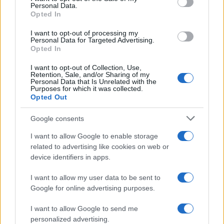
Personal Data.
not limited to your visit or usage behaviour. You may click to
Opted In
grant or deny consent to Google and its third-party tags to
Inserisci la tua migliore e-mail
use your data for below specified purposes in below Google
I want to opt-out of processing my
consent section.
Personal Data for Targeted Advertising.
E-mail
Opted In
OK
I want to opt-out of Collection, Use,
Retention, Sale, and/or Sharing of my
Personal Data that Is Unrelated with the
Purposes for which it was collected.
Opted Out
Google consents
I want to allow Google to enable storage
related to advertising like cookies on web or
device identifiers in apps.
I want to allow my user data to be sent to
Google for online advertising purposes.
I want to allow Google to send me
personalized advertising.