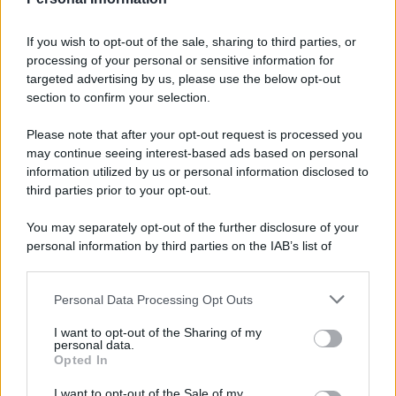
Accadde oggi
If you wish to opt-out of the sale, sharing to third parties, or
10 agosto 1793
processing of your personal or sensitive information for
targeted advertising by us, please use the below opt-out
233 ANNI FA
section to confirm your selection.
A Parigi Maximilien de Robespierre inaugura il
Please note that after your opt-out request is processed you
museo del Louvre.
may continue seeing interest-based ads based on personal
LEGGI L'ARTICOLO
information utilized by us or personal information disclosed to
Storia del Louvre
third parties prior to your opt-out.
You may separately opt-out of the further disclosure of your
personal information by third parties on the IAB’s list of
downstream participants.
Personal Data Processing Opt Outs
This information may also be disclosed by us to third parties
on the IAB’s List of Downstream Participants that may further
I want to opt-out of the Sharing of my
disclose it to other third parties.
personal data.
Opted In
Please note that this website/app uses one or more Google
RICEVI GLI AGGIORNAMENTI
services and may gather and store information including but
I want to opt-out of the Sale of my