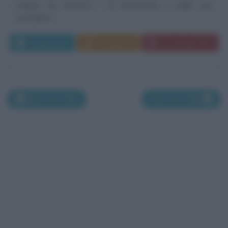
Falaise da Roberto I di Normandia e dalla sua
concubina,...
Leggi di più
Commenta
Download PDF
Morti nel 1086
Morti nel 1088