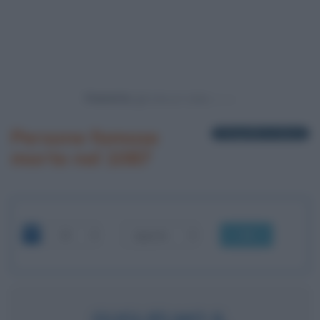
Powered by
Persone famose
1 biografia in elenco
morte nel 1087
OK
GUGLIELMO IL