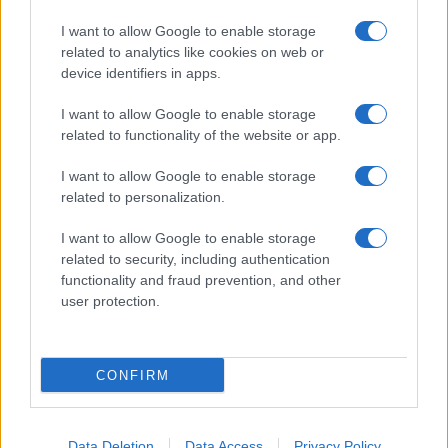
I want to allow Google to enable storage
related to analytics like cookies on web or
Biografie
Approfondimenti
device identifiers in apps.
Biografie di oggi
Mappa del sito
Biografie più visitate
Ricorrenze
I want to allow Google to enable storage
Indice dei nomi
Onomastico
related to functionality of the website or app.
Foto di personaggi famosi
Che giorno era?
Categorie
Che giorno sarà?
I want to allow Google to enable storage
Temi
Cultura
related to personalization.
Servizi
I want to allow Google to enable storage
Pubblica la tua biografia
related to security, including authentication
functionality and fraud prevention, and other
Privacy Policy
user protection.
Cookie Policy
Preferenze Privacy
Contatti
CONFIRM
Biografieonline.it © 2003-2025 • Riproduzione dei testi consentita citando la fonte
Creative Commons
come da Licenza
• Nota: come Affiliato Amazon, il sito
Pubblicità
ricava commissioni sugli acquisti idonei. •
Data Deletion
Data Access
Privacy Policy