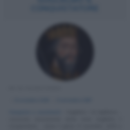
CONQUISTATORE
RE DI INGHILTERRA
α
8 novembre
1028
ω
9 settembre
1087
Conquiste e censimenti
Guglielmo I di Inghilterra -
conosciuto storicamente anche come Guglielmo il
Conquistatore - nasce il giorno 8 novembre 1028 a